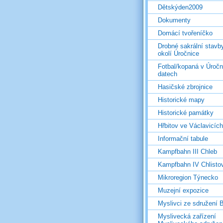
Dětskýden2009
Dokumenty
Domácí tvořeníčko
Drobné sakrální stavb
okolí Úročnice
Fotbal/kopaná v Úročn
datech
Hasičské zbrojnice
Historické mapy
Historické památky
Hřbitov ve Václavicích
Informační tabule
Kampfbahn III Chleb
Kampfbahn IV Chlisto
Mikroregion Týnecko
Muzejní expozice
Myslivci ze sdružení
Myslivecká zařízení