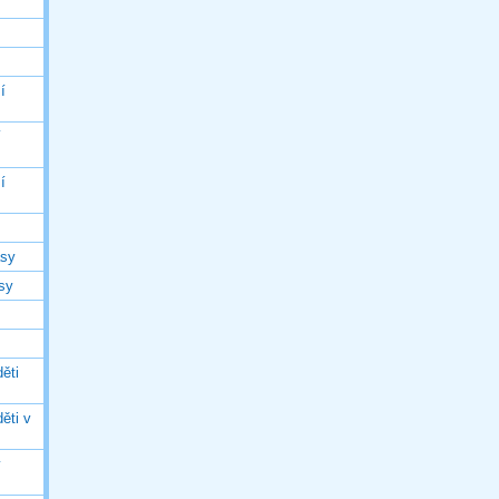
í
í
í
asy
asy
ěti
ěti v
ý