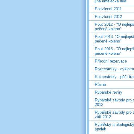
jiná umělecká díla
Posvícení 2011
Posvícení 2012
Pouť 2012 - "O nejlepš
pečené koleno"
Pouť 2013 -"O nejlepš
pečené koleno"
Pouť 2015 - "O nejlepš
pečené koleno"
Přírodní rezervace
Rozcestníky - cyklotr
Rozcestníky - pěší tr
Různé
Rybářské revíry
Rybářské závody pro d
2012
Rybářské závody pro d
září 2012
Rybářský a ekologick
spolek