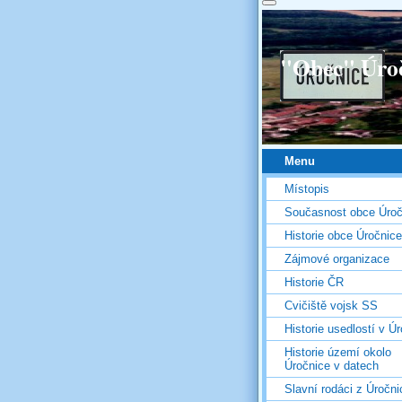
"Obec" Úro
Menu
Místopis
Současnost obce Úroč
Historie obce Úročnice
Zájmové organizace
Historie ČR
Cvičiště vojsk SS
Historie usedlostí v Úr
Historie území okolo
Úročnice v datech
Slavní rodáci z Úročni