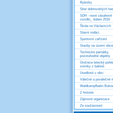
Rybníky
Sbor dobrovolných ha
SDH - nové zásahové
vozidlo_ duben 2016
Škola ve Václavicích
Slavní rodáci.
Sportovní zařízení
Stavby na území obce
Technické památky,
pozoruhodné objekty
Úročnice letecké pohl
snímky z balónů
Usedlosti v obci
Válečné a poválečné 
Waldkampfbahn Buko
Z historie
Zájmové organizace
Ze současnosti