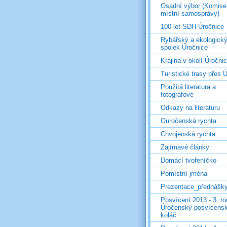
Osadní výbor (Komise
místní samosprávy)
100 let SDH Úročnice
Rybářský a ekologick
spolek Úročnice
Krajina v okolí Úročni
Turistické trasy přes Ú
Použitá literatura a
fotografové
Odkazy na literaturu
Ouročenská rychta
Chvojenská rychta
Zajímavé články
Domácí tvořeníčko
Pomístní jména
Prezentace_přednášk
Posvícení 2013 - 3. r
Úročenský posvícens
koláč