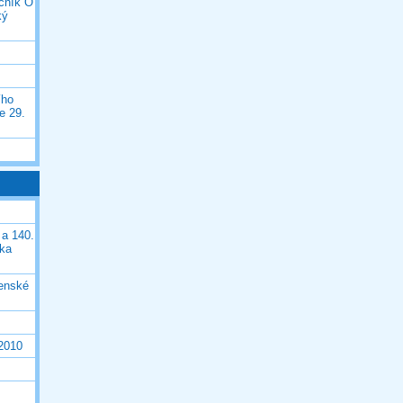
očník O
ký
ího
e 29.
 a 140.
ška
čenské
 2010