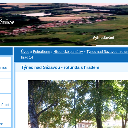
čnice
Vyhledávání
Úvod
»
Fotoalbum
»
Historické památky
»
Týnec nad Sázavou - rotu
hrad 14
Týnec nad Sázavou - rotunda s hradem
nice
očnici
ce