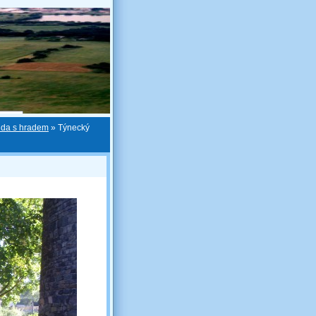
nda s hradem
»
Týnecký