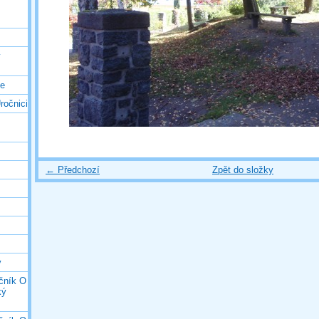
ý
ce
ročnici
← Předchozí
Zpět do složky
y
očník O
ký