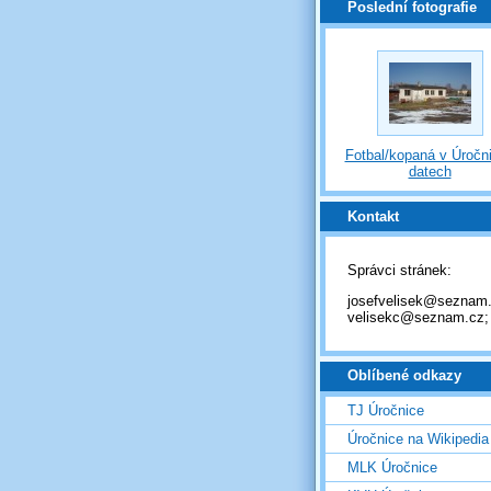
Poslední fotografie
Fotbal/kopaná v Úročni
datech
Kontakt
Správci stránek:
josefvelisek@seznam.
velisekc@seznam.cz;
Oblíbené odkazy
TJ Úročnice
Úročnice na Wikipedia
MLK Úročnice