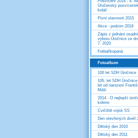
Posvícení 2014 - 4. r
Úročenský posvícens
koláč
Pivní slavnosti 2015
Akce - podzim 2019
Zápis z jednání osadn
výboru Úročnice ze dn
7. 2020
Fotbal/kopaná
Fotoalbum
100 let SDH Úročnice
105. let SDH Úročnice
let od narození Franti
Máši
2014 - O nejlepší úro
koleno
Cvičiště vojsk SS
Den otevřených dveří
Dětský den 2010
Dětský den 2011