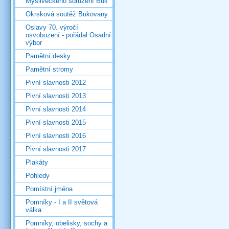
Mysliveckého sdružení Buk
Okrsková soutěž Bukovany
Oslavy 70. výročí
osvobození - pořádal Osadní
výbor
Pamětní desky
Pamětní stromy
Pivní slavnosti 2012
Pivní slavnosti 2013
Pivní slavnosti 2014
Pivní slavnosti 2015
Pivní slavnosti 2016
Pivní slavnosti 2017
Plakáty
Pohledy
Pomístní jména
Pomníky - I a II světová
válka
Pomníky, obelisky, sochy a