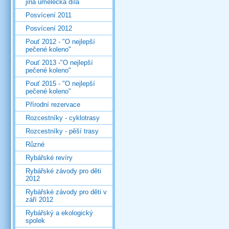
jiná umělecká díla
Posvícení 2011
Posvícení 2012
Pouť 2012 - "O nejlepší
pečené koleno"
Pouť 2013 -"O nejlepší
pečené koleno"
Pouť 2015 - "O nejlepší
pečené koleno"
Přírodní rezervace
Rozcestníky - cyklotrasy
Rozcestníky - pěší trasy
Různé
Rybářské revíry
Rybářské závody pro děti
2012
Rybářské závody pro děti v
září 2012
Rybářský a ekologický
spolek