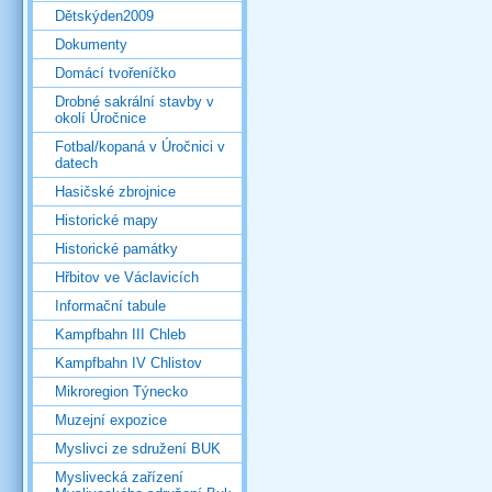
Dětskýden2009
Dokumenty
Domácí tvořeníčko
Drobné sakrální stavby v
okolí Úročnice
Fotbal/kopaná v Úročnici v
datech
Hasičské zbrojnice
Historické mapy
Historické památky
Hřbitov ve Václavicích
Informační tabule
Kampfbahn III Chleb
Kampfbahn IV Chlistov
Mikroregion Týnecko
Muzejní expozice
Myslivci ze sdružení BUK
Myslivecká zařízení