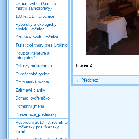
Osadní výbor (Komise
místní samosprávy)
100 let SDH Úročnice
Rybářský a ekologický
spolek Úročnice
Krajina v okolí Úročnice
Turistické trasy přes Úročnici
Použitá literatura a
fotografové
Interiér 2
Odkazy na literaturu
Ouročenská rychta
← Předchozí
Chvojenská rychta
Zajímavé články
Domácí tvořeníčko
Pomístní jména
Prezentace_přednášky
Posvícení 2013 - 3. ročník O
Úročenský posvícenský
koláč