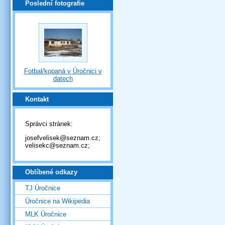
Poslední fotografie
Fotbal/kopaná v Úročnici v
datech
Kontakt
Správci stránek:
josefvelisek@seznam.cz;
velisekc@seznam.cz;
Oblíbené odkazy
TJ Úročnice
Úročnice na Wikipedia
MLK Úročnice