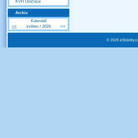
KVH Úročnice
Archiv
Kalendář
<<
květen / 2026
>>
© 2026 eStránky.c