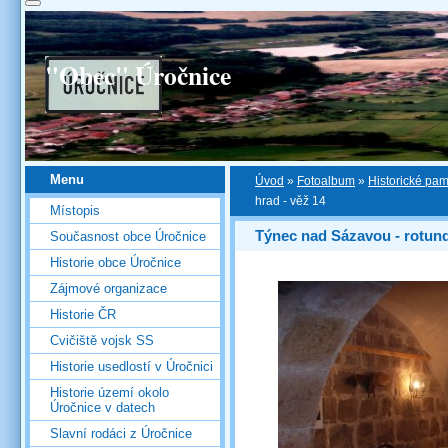
"Obec" Úročnice
Menu
Úvod
»
Fotoalbum
»
Historické pa
hrad - věž 14
Místopis
Týnec nad Sázavou - rotun
Současnost obce Úročnice
Historie obce Úročnice
Zájmové organizace
Historie ČR
Cvičiště vojsk SS
Historie usedlostí v Úročnici
Historie území okolo
Úročnice v datech
Slavní rodáci z Úročnice