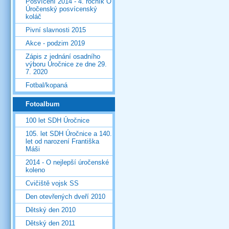
Posvícení 2014 - 4. ročník O
Úročenský posvícenský
koláč
Pivní slavnosti 2015
Akce - podzim 2019
Zápis z jednání osadního
výboru Úročnice ze dne 29.
7. 2020
Fotbal/kopaná
Fotoalbum
100 let SDH Úročnice
105. let SDH Úročnice a 140.
let od narození Františka
Máši
2014 - O nejlepší úročenské
koleno
Cvičiště vojsk SS
Den otevřených dveří 2010
Dětský den 2010
Dětský den 2011