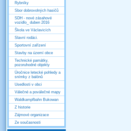
Rybníky
Sbor dobrovolných hasičů
SDH - nové zásahové
vozidlo_ duben 2016
Škola ve Václavicích
Slavní rodáci.
Sportovní zařízení
Stavby na území obce
Technické památky,
pozoruhodné objekty
Úročnice letecké pohledy a
snímky z balónů
Usedlosti v obci
Válečné a poválečné mapy
Waldkampfbahn Bukowan
Z historie
Zájmové organizace
Ze současnosti