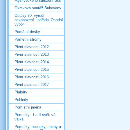
Mysliveckého sdružení Buk
Okrsková soutěž Bukovany
Oslavy 70. výročí
osvobození - pořádal Osadní
výbor
Pamětní desky
Pamětní stromy
Pivní slavnosti 2012
Pivní slavnosti 2013
Pivní slavnosti 2014
Pivní slavnosti 2015
Pivní slavnosti 2016
Pivní slavnosti 2017
Plakáty
Pohledy
Pomístní jména
Pomníky - I a II světová
válka
Pomníky, obelisky, sochy a