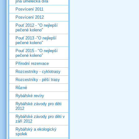
jiná umělecká díla
Posvícení 2011
Posvícení 2012
Pouť 2012 - "O nejlepší
pečené koleno"
Pouť 2013 -"O nejlepší
pečené koleno"
Pouť 2015 - "O nejlepší
pečené koleno"
Přírodní rezervace
Rozcestníky - cyklotrasy
Rozcestníky - pěší trasy
Různé
Rybářské revíry
Rybářské závody pro děti
2012
Rybářské závody pro děti v
září 2012
Rybářský a ekologický
spolek