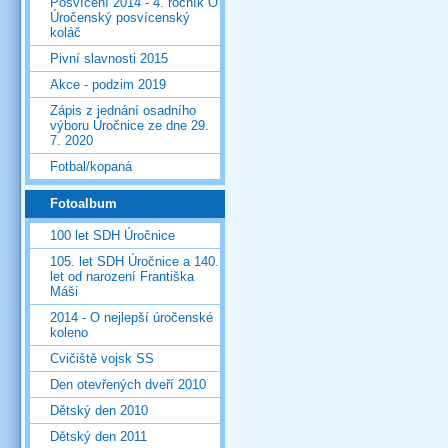
Posvícení 2014 - 4. ročník O
Úročenský posvícenský
koláč
Pivní slavnosti 2015
Akce - podzim 2019
Zápis z jednání osadního
výboru Úročnice ze dne 29.
7. 2020
Fotbal/kopaná
Fotoalbum
100 let SDH Úročnice
105. let SDH Úročnice a 140.
let od narození Františka
Máši
2014 - O nejlepší úročenské
koleno
Cvičiště vojsk SS
Den otevřených dveří 2010
Dětský den 2010
Dětský den 2011