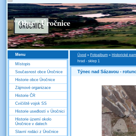
"Obec" Úročnice
Menu
Úvod
»
Fotoalbum
»
Historické pa
hrad - sklep 1
Místopis
Týnec nad Sázavou - rotun
Současnost obce Úročnice
Historie obce Úročnice
Zájmové organizace
Historie ČR
Cvičiště vojsk SS
Historie usedlostí v Úročnici
Historie území okolo
Úročnice v datech
Slavní rodáci z Úročnice