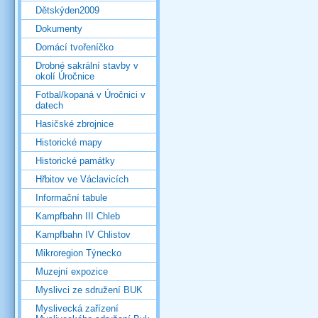
Dětskýden2009
Dokumenty
Domácí tvořeníčko
Drobné sakrální stavby v
okolí Úročnice
Fotbal/kopaná v Úročnici v
datech
Hasičské zbrojnice
Historické mapy
Historické památky
Hřbitov ve Václavicích
Informační tabule
Kampfbahn III Chleb
Kampfbahn IV Chlistov
Mikroregion Týnecko
Muzejní expozice
Myslivci ze sdružení BUK
Myslivecká zařízení