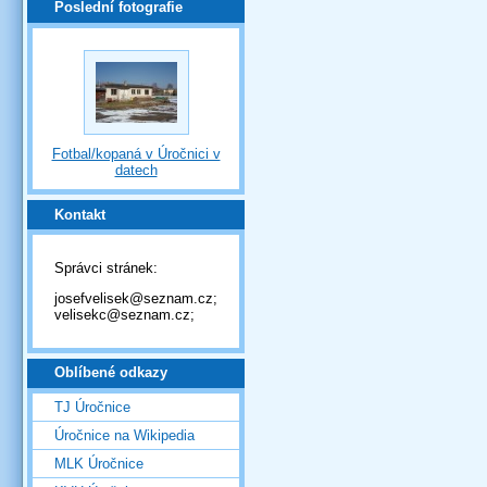
Poslední fotografie
Fotbal/kopaná v Úročnici v
datech
Kontakt
Správci stránek:
josefvelisek@seznam.cz;
velisekc@seznam.cz;
Oblíbené odkazy
TJ Úročnice
Úročnice na Wikipedia
MLK Úročnice