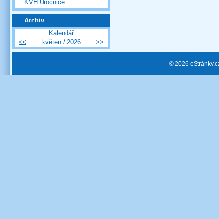
KVH Úročnice
Archiv
Kalendář
<<
květen / 2026
>>
© 2026 eStránky.c