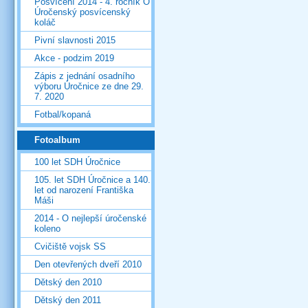
Posvícení 2014 - 4. ročník O
Úročenský posvícenský
koláč
Pivní slavnosti 2015
Akce - podzim 2019
Zápis z jednání osadního
výboru Úročnice ze dne 29.
7. 2020
Fotbal/kopaná
Fotoalbum
100 let SDH Úročnice
105. let SDH Úročnice a 140.
let od narození Františka
Máši
2014 - O nejlepší úročenské
koleno
Cvičiště vojsk SS
Den otevřených dveří 2010
Dětský den 2010
Dětský den 2011