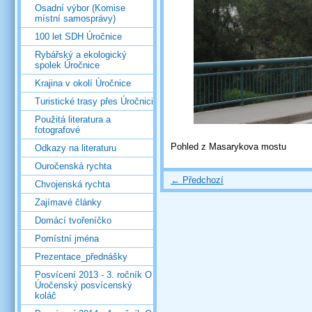
Osadní výbor (Komise
místní samosprávy)
100 let SDH Úročnice
Rybářský a ekologický
spolek Úročnice
Krajina v okolí Úročnice
Turistické trasy přes Úročnici
Použitá literatura a
fotografové
Pohled z Masarykova mostu
Odkazy na literaturu
Ouročenská rychta
← Předchozí
Chvojenská rychta
Zajímavé články
Domácí tvořeníčko
Pomístní jména
Prezentace_přednášky
Posvícení 2013 - 3. ročník O
Úročenský posvícenský
koláč