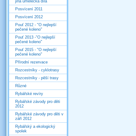
jiná umělecká díla
Posvícení 2011
Posvícení 2012
Pouť 2012 - "O nejlepší
pečené koleno"
Pouť 2013 -"O nejlepší
pečené koleno"
Pouť 2015 - "O nejlepší
pečené koleno"
Přírodní rezervace
Rozcestníky - cyklotrasy
Rozcestníky - pěší trasy
Různé
Rybářské revíry
Rybářské závody pro děti
2012
Rybářské závody pro děti v
září 2012
Rybářský a ekologický
spolek