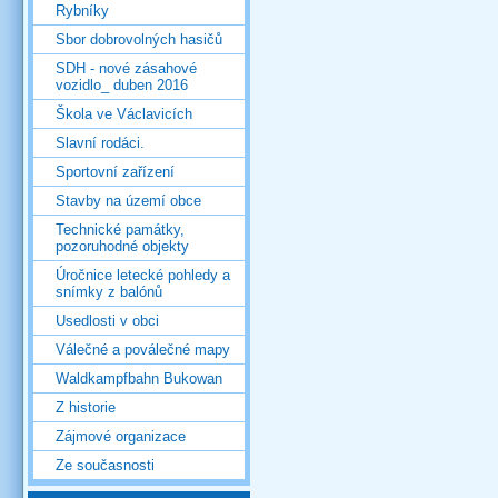
Rybníky
Sbor dobrovolných hasičů
SDH - nové zásahové
vozidlo_ duben 2016
Škola ve Václavicích
Slavní rodáci.
Sportovní zařízení
Stavby na území obce
Technické památky,
pozoruhodné objekty
Úročnice letecké pohledy a
snímky z balónů
Usedlosti v obci
Válečné a poválečné mapy
Waldkampfbahn Bukowan
Z historie
Zájmové organizace
Ze současnosti