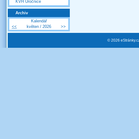
KVH Úročnice
Archiv
Kalendář
<<
květen / 2026
>>
© 2026 eStránky.c