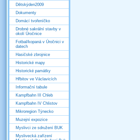
Dětskýden2009
Dokumenty
Domácí tvořeníčko
Drobné sakrální stavby v
okolí Úročnice
Fotbal/kopaná v Úročnici v
datech
Hasičské zbrojnice
Historické mapy
Historické památky
Hřbitov ve Václavicích
Informační tabule
Kampfbahn III Chleb
Kampfbahn IV Chlistov
Mikroregion Týnecko
Muzejní expozice
Myslivci ze sdružení BUK
Myslivecká zařízení