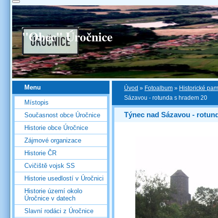
"Obec" Úročnice
Menu
Úvod
»
Fotoalbum
»
Historické pa
Sázavou - rotunda s hradem 20
Místopis
Týnec nad Sázavou - rotun
Současnost obce Úročnice
Historie obce Úročnice
Zájmové organizace
Historie ČR
Cvičiště vojsk SS
Historie usedlostí v Úročnici
Historie území okolo
Úročnice v datech
Slavní rodáci z Úročnice