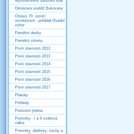
Mysliveckého sdružení Buk
Okrsková soutěž Bukovany
Oslavy 70. výročí
osvobození - pořádal Osadní
výbor
Pamětní desky
Pamětní stromy
Pivní slavnosti 2012
Pivní slavnosti 2013
Pivní slavnosti 2014
Pivní slavnosti 2015
Pivní slavnosti 2016
Pivní slavnosti 2017
Plakáty
Pohledy
Pomístní jména
Pomníky - I a II světová
válka
Pomníky, obelisky, sochy a