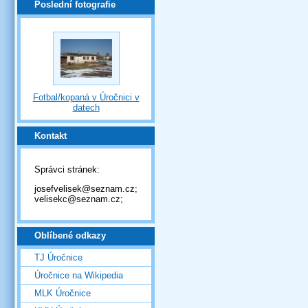
Poslední fotografie
Fotbal/kopaná v Úročnici v
datech
Kontakt
Správci stránek:
josefvelisek@seznam.cz;
velisekc@seznam.cz;
Oblíbené odkazy
TJ Úročnice
Úročnice na Wikipedia
MLK Úročnice