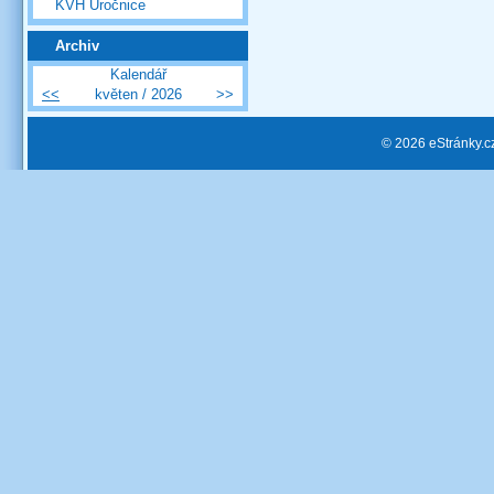
KVH Úročnice
Archiv
Kalendář
<<
květen / 2026
>>
© 2026 eStránky.c