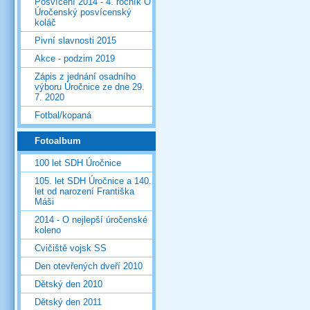
Posvícení 2014 - 4. ročník O
Úročenský posvícenský
koláč
Pivní slavnosti 2015
Akce - podzim 2019
Zápis z jednání osadního
výboru Úročnice ze dne 29.
7. 2020
Fotbal/kopaná
Fotoalbum
100 let SDH Úročnice
105. let SDH Úročnice a 140.
let od narození Františka
Máši
2014 - O nejlepší úročenské
koleno
Cvičiště vojsk SS
Den otevřených dveří 2010
Dětský den 2010
Dětský den 2011