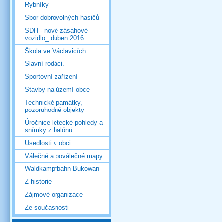
Rybníky
Sbor dobrovolných hasičů
SDH - nové zásahové
vozidlo_ duben 2016
Škola ve Václavicích
Slavní rodáci.
Sportovní zařízení
Stavby na území obce
Technické památky,
pozoruhodné objekty
Úročnice letecké pohledy a
snímky z balónů
Usedlosti v obci
Válečné a poválečné mapy
Waldkampfbahn Bukowan
Z historie
Zájmové organizace
Ze současnosti