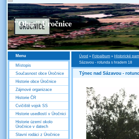
"Obec" Úročnice
Menu
Úvod
»
Fotoalbum
»
Historické pa
Sázavou - rotunda s hradem 18
Místopis
Týnec nad Sázavou - rotun
Současnost obce Úročnice
Historie obce Úročnice
Zájmové organizace
Historie ČR
Cvičiště vojsk SS
Historie usedlostí v Úročnici
Historie území okolo
Úročnice v datech
Slavní rodáci z Úročnice