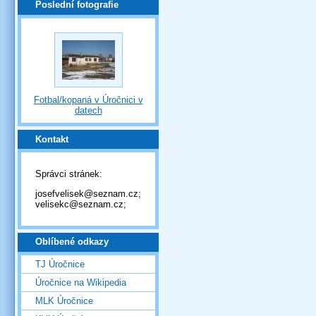
Poslední fotografie
Fotbal/kopaná v Úročnici v
datech
Kontakt
Správci stránek:
josefvelisek@seznam.cz;
velisekc@seznam.cz;
Oblíbené odkazy
TJ Úročnice
Úročnice na Wikipedia
MLK Úročnice