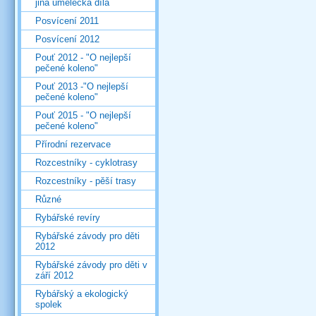
jiná umělecká díla
Posvícení 2011
Posvícení 2012
Pouť 2012 - "O nejlepší
pečené koleno"
Pouť 2013 -"O nejlepší
pečené koleno"
Pouť 2015 - "O nejlepší
pečené koleno"
Přírodní rezervace
Rozcestníky - cyklotrasy
Rozcestníky - pěší trasy
Různé
Rybářské revíry
Rybářské závody pro děti
2012
Rybářské závody pro děti v
září 2012
Rybářský a ekologický
spolek