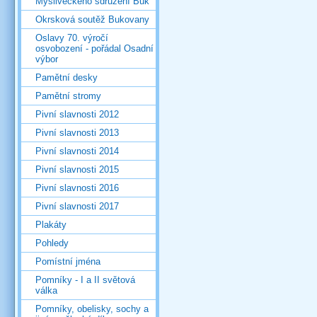
Mysliveckého sdružení Buk
Okrsková soutěž Bukovany
Oslavy 70. výročí
osvobození - pořádal Osadní
výbor
Pamětní desky
Pamětní stromy
Pivní slavnosti 2012
Pivní slavnosti 2013
Pivní slavnosti 2014
Pivní slavnosti 2015
Pivní slavnosti 2016
Pivní slavnosti 2017
Plakáty
Pohledy
Pomístní jména
Pomníky - I a II světová
válka
Pomníky, obelisky, sochy a