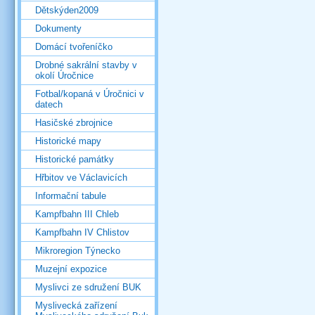
Dětskýden2009
Dokumenty
Domácí tvořeníčko
Drobné sakrální stavby v
okolí Úročnice
Fotbal/kopaná v Úročnici v
datech
Hasičské zbrojnice
Historické mapy
Historické památky
Hřbitov ve Václavicích
Informační tabule
Kampfbahn III Chleb
Kampfbahn IV Chlistov
Mikroregion Týnecko
Muzejní expozice
Myslivci ze sdružení BUK
Myslivecká zařízení