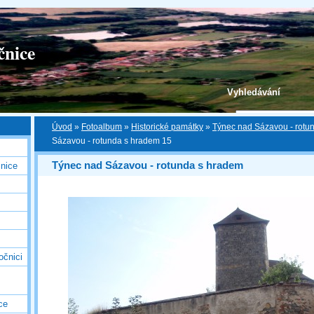
čnice
Vyhledávání
Úvod
»
Fotoalbum
»
Historické památky
»
Týnec nad Sázavou - rotu
Sázavou - rotunda s hradem 15
Týnec nad Sázavou - rotunda s hradem
nice
očnici
ce