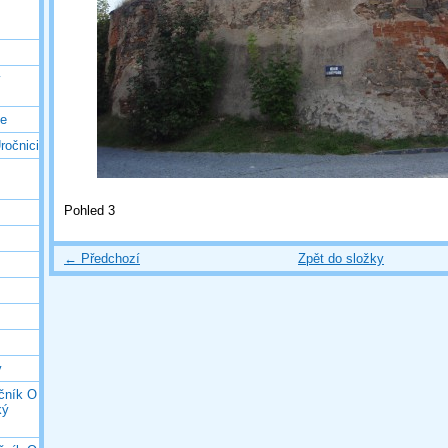
ý
ce
ročnici
Pohled 3
← Předchozí
Zpět do složky
y
očník O
ký