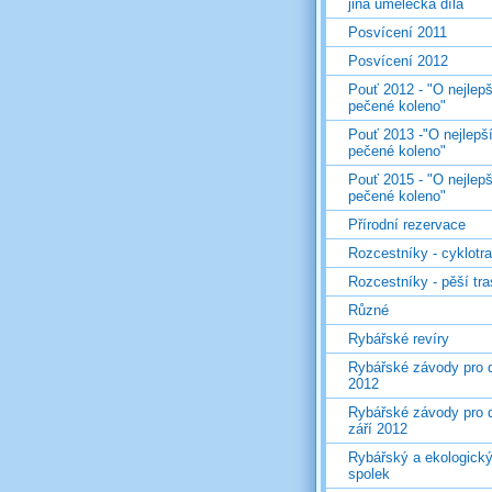
jiná umělecká díla
Posvícení 2011
Posvícení 2012
Pouť 2012 - "O nejlepš
pečené koleno"
Pouť 2013 -"O nejlepš
pečené koleno"
Pouť 2015 - "O nejlepš
pečené koleno"
Přírodní rezervace
Rozcestníky - cyklotr
Rozcestníky - pěší tr
Různé
Rybářské revíry
Rybářské závody pro d
2012
Rybářské závody pro d
září 2012
Rybářský a ekologick
spolek