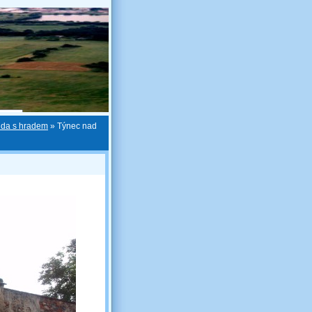
nda s hradem
»
Týnec nad