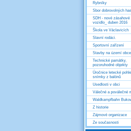
Rybníky
Sbor dobrovolných ha
SDH - nové zásahové
vozidlo_ duben 2016
Škola ve Václavicích
Slavní rodáci.
Sportovní zařízení
Stavby na území obce
Technické památky,
pozoruhodné objekty
Úročnice letecké pohl
snímky z balónů
Usedlosti v obci
Válečné a poválečné 
Waldkampfbahn Buko
Z historie
Zájmové organizace
Ze současnosti