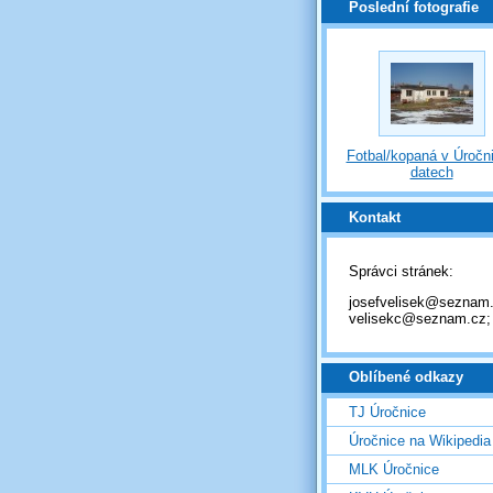
Poslední fotografie
Fotbal/kopaná v Úročni
datech
Kontakt
Správci stránek:
josefvelisek@seznam.
velisekc@seznam.cz;
Oblíbené odkazy
TJ Úročnice
Úročnice na Wikipedia
MLK Úročnice