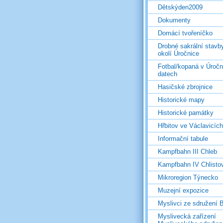
Dětskýden2009
Dokumenty
Domácí tvořeníčko
Drobné sakrální stavb
okolí Úročnice
Fotbal/kopaná v Úročn
datech
Hasičské zbrojnice
Historické mapy
Historické památky
Hřbitov ve Václavicích
Informační tabule
Kampfbahn III Chleb
Kampfbahn IV Chlisto
Mikroregion Týnecko
Muzejní expozice
Myslivci ze sdružení
Myslivecká zařízení