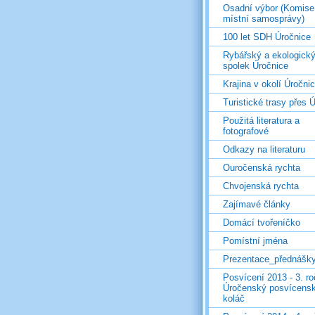
Osadní výbor (Komise
místní samosprávy)
100 let SDH Úročnice
Rybářský a ekologick
spolek Úročnice
Krajina v okolí Úročni
Turistické trasy přes Ú
Použitá literatura a
fotografové
Odkazy na literaturu
Ouročenská rychta
Chvojenská rychta
Zajímavé články
Domácí tvořeníčko
Pomístní jména
Prezentace_přednášk
Posvícení 2013 - 3. r
Úročenský posvícens
koláč