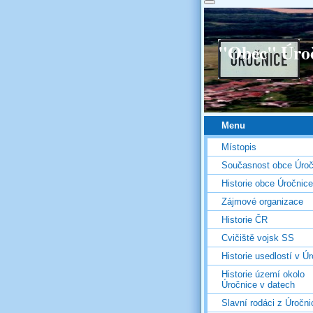
"Obec" Úro
Menu
Místopis
Současnost obce Úroč
Historie obce Úročnice
Zájmové organizace
Historie ČR
Cvičiště vojsk SS
Historie usedlostí v Úr
Historie území okolo
Úročnice v datech
Slavní rodáci z Úročni