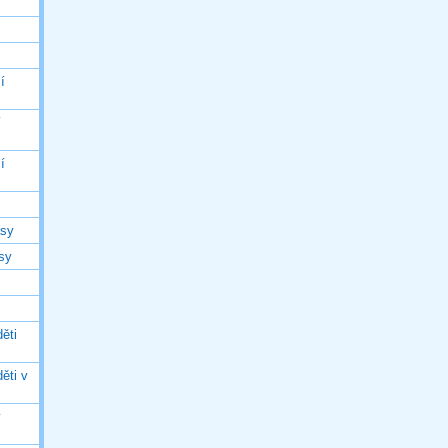
í
í
í
asy
asy
ěti
ěti v
ý