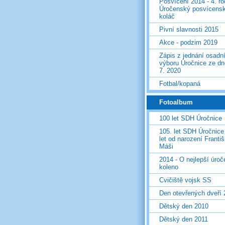
Posvícení 2014 - 4. r
Úročenský posvícens
koláč
Pivní slavnosti 2015
Akce - podzim 2019
Zápis z jednání osadn
výboru Úročnice ze dn
7. 2020
Fotbal/kopaná
Fotoalbum
100 let SDH Úročnice
105. let SDH Úročnice
let od narození Franti
Máši
2014 - O nejlepší úro
koleno
Cvičiště vojsk SS
Den otevřených dveří
Dětský den 2010
Dětský den 2011