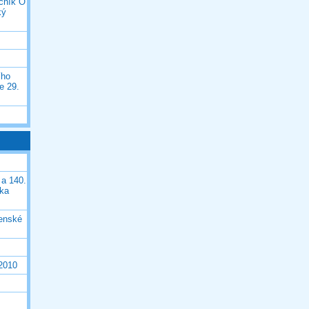
očník O
ký
ího
e 29.
 a 140.
ška
čenské
 2010