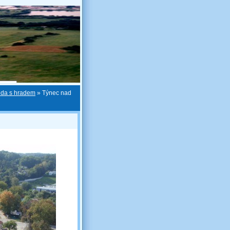
nda s hradem
»
Týnec nad