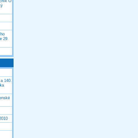
očník O
ký
ího
e 29.
 a 140.
ška
čenské
 2010