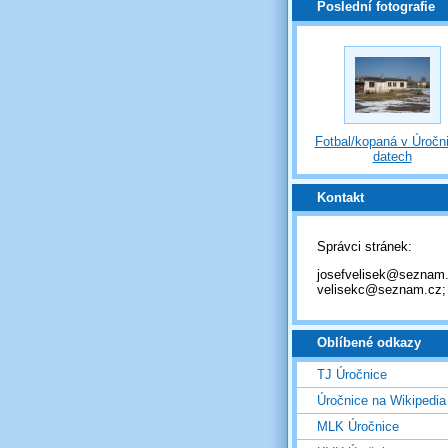
Poslední fotografie
Fotbal/kopaná v Úročni
datech
Kontakt
Správci stránek:
josefvelisek@seznam.
velisekc@seznam.cz;
Oblíbené odkazy
TJ Úročnice
Úročnice na Wikipedia
MLK Úročnice