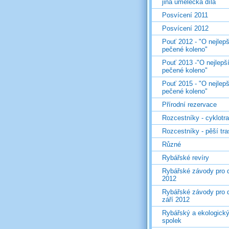
jiná umělecká díla
Posvícení 2011
Posvícení 2012
Pouť 2012 - "O nejlepš
pečené koleno"
Pouť 2013 -"O nejlepš
pečené koleno"
Pouť 2015 - "O nejlepš
pečené koleno"
Přírodní rezervace
Rozcestníky - cyklotr
Rozcestníky - pěší tr
Různé
Rybářské revíry
Rybářské závody pro d
2012
Rybářské závody pro d
září 2012
Rybářský a ekologick
spolek