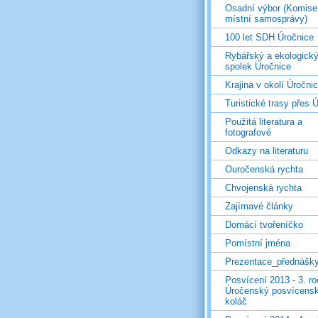
Osadní výbor (Komise
místní samosprávy)
100 let SDH Úročnice
Rybářský a ekologick
spolek Úročnice
Krajina v okolí Úročni
Turistické trasy přes Ú
Použitá literatura a
fotografové
Odkazy na literaturu
Ouročenská rychta
Chvojenská rychta
Zajímavé články
Domácí tvořeníčko
Pomístní jména
Prezentace_přednášk
Posvícení 2013 - 3. r
Úročenský posvícens
koláč