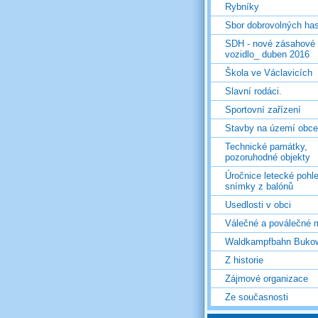
Rybníky
Sbor dobrovolných ha
SDH - nové zásahové
vozidlo_ duben 2016
Škola ve Václavicích
Slavní rodáci.
Sportovní zařízení
Stavby na území obce
Technické památky,
pozoruhodné objekty
Úročnice letecké pohl
snímky z balónů
Usedlosti v obci
Válečné a poválečné 
Waldkampfbahn Buko
Z historie
Zájmové organizace
Ze současnosti