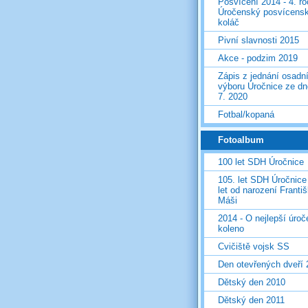
Posvícení 2014 - 4. r
Úročenský posvícens
koláč
Pivní slavnosti 2015
Akce - podzim 2019
Zápis z jednání osadn
výboru Úročnice ze dn
7. 2020
Fotbal/kopaná
Fotoalbum
100 let SDH Úročnice
105. let SDH Úročnice
let od narození Franti
Máši
2014 - O nejlepší úro
koleno
Cvičiště vojsk SS
Den otevřených dveří
Dětský den 2010
Dětský den 2011