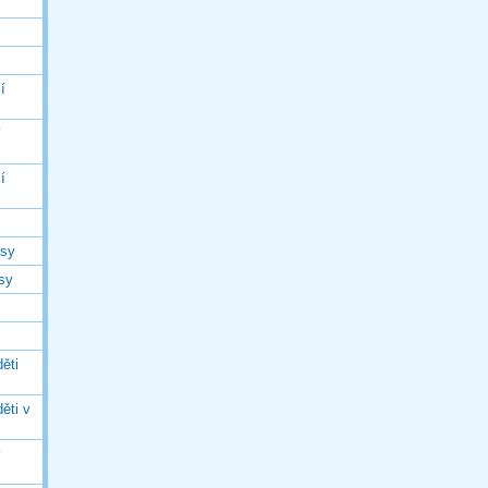
í
í
í
asy
asy
ěti
ěti v
ý