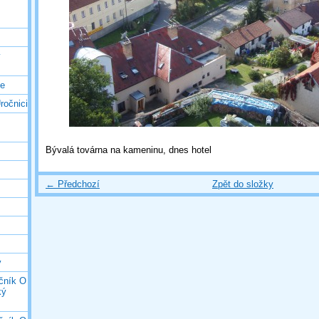
ý
ce
ročnici
Bývalá továrna na kameninu, dnes hotel
← Předchozí
Zpět do složky
y
očník O
ký