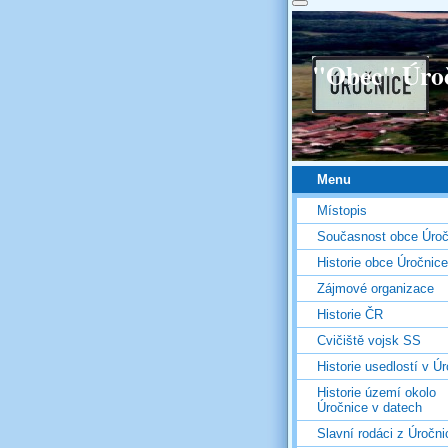
"Obec" Úro
Menu
Místopis
Současnost obce Úroč
Historie obce Úročnice
Zájmové organizace
Historie ČR
Cvičiště vojsk SS
Historie usedlostí v Úr
Historie území okolo
Úročnice v datech
Slavní rodáci z Úročni