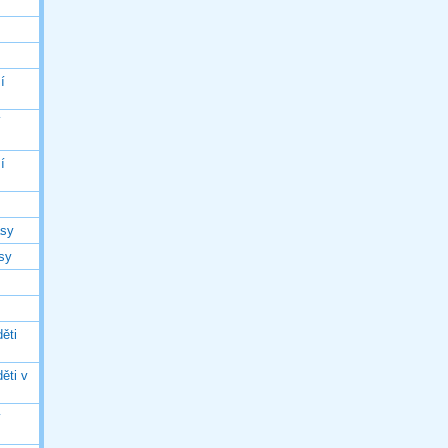
í
í
í
asy
asy
ěti
ěti v
ý