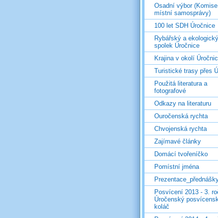
Osadní výbor (Komise
místní samosprávy)
100 let SDH Úročnice
Rybářský a ekologick
spolek Úročnice
Krajina v okolí Úročni
Turistické trasy přes Ú
Použitá literatura a
fotografové
Odkazy na literaturu
Ouročenská rychta
Chvojenská rychta
Zajímavé články
Domácí tvořeníčko
Pomístní jména
Prezentace_přednášk
Posvícení 2013 - 3. r
Úročenský posvícens
koláč