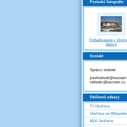
Poslední fotografie
Fotbal/kopaná v Úročni
datech
Kontakt
Správci stránek:
josefvelisek@seznam.
velisekc@seznam.cz;
Oblíbené odkazy
TJ Úročnice
Úročnice na Wikipedia
MLK Úročnice