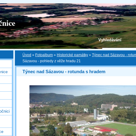
čnice
Vyhledávání
Úvod
»
Fotoalbum
»
Historické památky
»
Týnec nad Sázavou - rotu
Sázavou - pohledy z věže hradu 21
Týnec nad Sázavou - rotunda s hradem
nice
očnici
ce