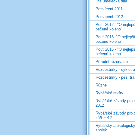
jiná umělecká díla
Posvícení 2011
Posvícení 2012
Pouť 2012 - "O nejlepš
pečené koleno"
Pouť 2013 -"O nejlepš
pečené koleno"
Pouť 2015 - "O nejlepš
pečené koleno"
Přírodní rezervace
Rozcestníky - cyklotr
Rozcestníky - pěší tr
Různé
Rybářské revíry
Rybářské závody pro d
2012
Rybářské závody pro d
září 2012
Rybářský a ekologick
spolek