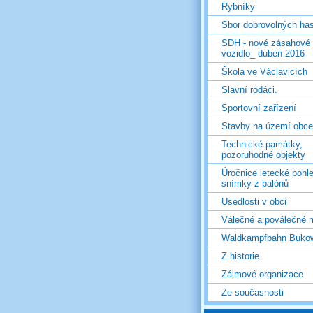
Rybníky
Sbor dobrovolných ha
SDH - nové zásahové
vozidlo_ duben 2016
Škola ve Václavicích
Slavní rodáci.
Sportovní zařízení
Stavby na území obce
Technické památky,
pozoruhodné objekty
Úročnice letecké pohl
snímky z balónů
Usedlosti v obci
Válečné a poválečné 
Waldkampfbahn Buko
Z historie
Zájmové organizace
Ze současnosti