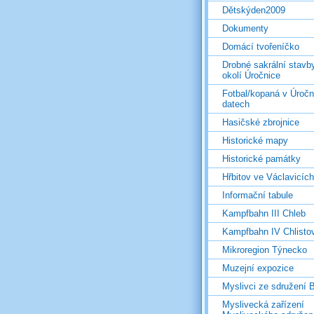
Dětskýden2009
Dokumenty
Domácí tvořeníčko
Drobné sakrální stavb
okolí Úročnice
Fotbal/kopaná v Úročn
datech
Hasičské zbrojnice
Historické mapy
Historické památky
Hřbitov ve Václavicích
Informační tabule
Kampfbahn III Chleb
Kampfbahn IV Chlisto
Mikroregion Týnecko
Muzejní expozice
Myslivci ze sdružení
Myslivecká zařízení