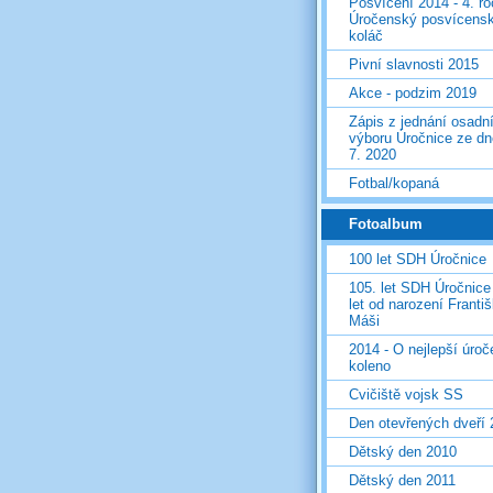
Posvícení 2014 - 4. r
Úročenský posvícens
koláč
Pivní slavnosti 2015
Akce - podzim 2019
Zápis z jednání osadn
výboru Úročnice ze dn
7. 2020
Fotbal/kopaná
Fotoalbum
100 let SDH Úročnice
105. let SDH Úročnice
let od narození Franti
Máši
2014 - O nejlepší úro
koleno
Cvičiště vojsk SS
Den otevřených dveří
Dětský den 2010
Dětský den 2011