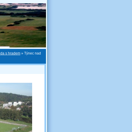
nda s hradem
»
Týnec nad