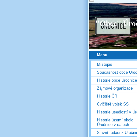
"Obec" Úro
Menu
Místopis
Současnost obce Úroč
Historie obce Úročnice
Zájmové organizace
Historie ČR
Cvičiště vojsk SS
Historie usedlostí v Úr
Historie území okolo
Úročnice v datech
Slavní rodáci z Úročni