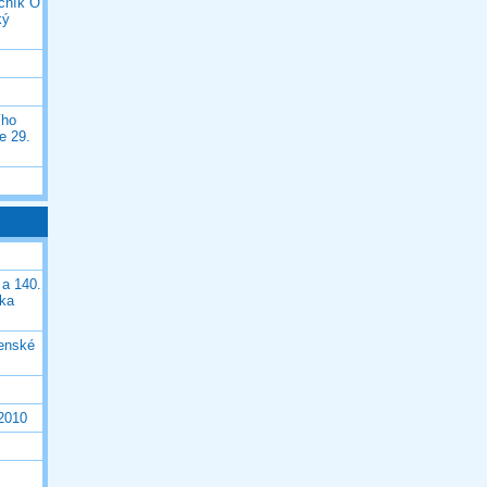
očník O
ký
ího
e 29.
 a 140.
ška
čenské
 2010