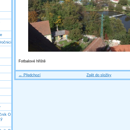
ý
ce
ročnici
Fotbalové hřiště
← Předchozí
Zpět do složky
y
očník O
ký