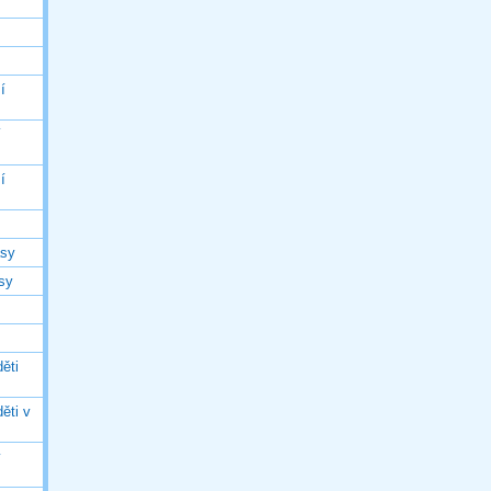
í
í
í
asy
asy
ěti
ěti v
ý