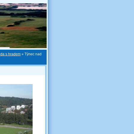
nda s hradem
»
Týnec nad