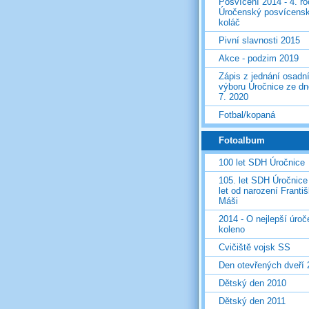
Posvícení 2014 - 4. r
Úročenský posvícens
koláč
Pivní slavnosti 2015
Akce - podzim 2019
Zápis z jednání osadn
výboru Úročnice ze dn
7. 2020
Fotbal/kopaná
Fotoalbum
100 let SDH Úročnice
105. let SDH Úročnice
let od narození Franti
Máši
2014 - O nejlepší úro
koleno
Cvičiště vojsk SS
Den otevřených dveří
Dětský den 2010
Dětský den 2011