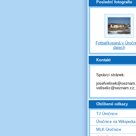
Poslední fotografie
Fotbal/kopaná v Úročni
datech
Kontakt
Správci stránek:
josefvelisek@seznam.
velisekc@seznam.cz;
Oblíbené odkazy
TJ Úročnice
Úročnice na Wikipedia
MLK Úročnice