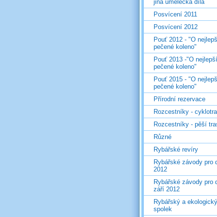
jiná umělecká díla
Posvícení 2011
Posvícení 2012
Pouť 2012 - "O nejlepš
pečené koleno"
Pouť 2013 -"O nejlepš
pečené koleno"
Pouť 2015 - "O nejlepš
pečené koleno"
Přírodní rezervace
Rozcestníky - cyklotr
Rozcestníky - pěší tr
Různé
Rybářské revíry
Rybářské závody pro d
2012
Rybářské závody pro d
září 2012
Rybářský a ekologick
spolek