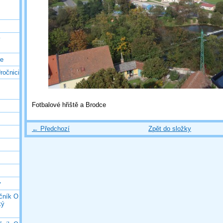
ý
ce
ročnici
Fotbalové hřiště a Brodce
← Předchozí
Zpět do složky
y
očník O
ký