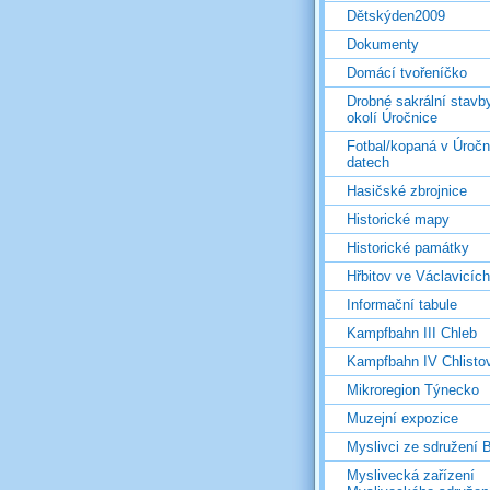
Dětskýden2009
Dokumenty
Domácí tvořeníčko
Drobné sakrální stavb
okolí Úročnice
Fotbal/kopaná v Úročn
datech
Hasičské zbrojnice
Historické mapy
Historické památky
Hřbitov ve Václavicích
Informační tabule
Kampfbahn III Chleb
Kampfbahn IV Chlisto
Mikroregion Týnecko
Muzejní expozice
Myslivci ze sdružení
Myslivecká zařízení