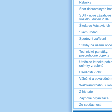
Rybníky
Sbor dobrovolných ha
SDH - nové zásahové
vozidlo_ duben 2016
Škola ve Václavicích
Slavní rodáci.
Sportovní zařízení
Stavby na území obce
Technické památky,
pozoruhodné objekty
Úročnice letecké pohl
snímky z balónů
Usedlosti v obci
Válečné a poválečné 
Waldkampfbahn Buko
Z historie
Zájmové organizace
Ze současnosti