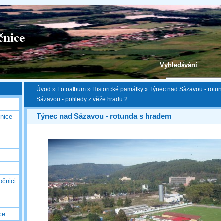
čnice
Vyhledávání
Úvod
»
Fotoalbum
»
Historické památky
»
Týnec nad Sázavou - rotu
Sázavou - pohledy z věže hradu 2
Týnec nad Sázavou - rotunda s hradem
nice
očnici
ce