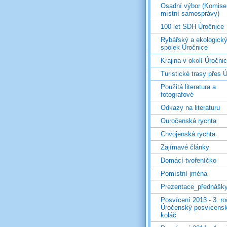
Osadní výbor (Komise
místní samosprávy)
100 let SDH Úročnice
Rybářský a ekologick
spolek Úročnice
Krajina v okolí Úročni
Turistické trasy přes Ú
Použitá literatura a
fotografové
Odkazy na literaturu
Ouročenská rychta
Chvojenská rychta
Zajímavé články
Domácí tvořeníčko
Pomístní jména
Prezentace_přednášk
Posvícení 2013 - 3. r
Úročenský posvícens
koláč