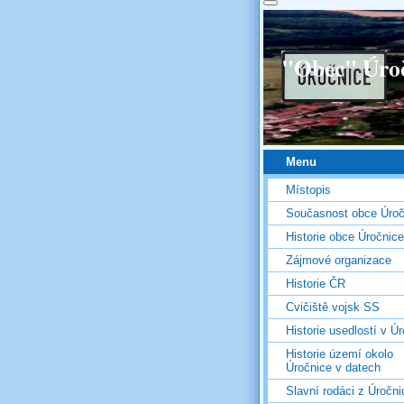
"Obec" Úro
Menu
Místopis
Současnost obce Úroč
Historie obce Úročnice
Zájmové organizace
Historie ČR
Cvičiště vojsk SS
Historie usedlostí v Úr
Historie území okolo
Úročnice v datech
Slavní rodáci z Úročni