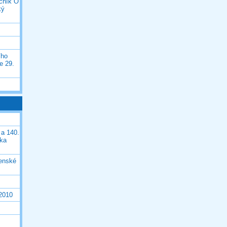
očník O
ký
ího
e 29.
 a 140.
ška
čenské
 2010