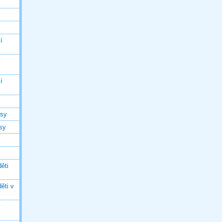
í
í
í
asy
asy
ěti
ěti v
ý