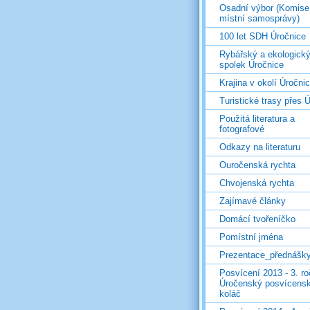
Osadní výbor (Komise
místní samosprávy)
100 let SDH Úročnice
Rybářský a ekologick
spolek Úročnice
Krajina v okolí Úročni
Turistické trasy přes Ú
Použitá literatura a
fotografové
Odkazy na literaturu
Ouročenská rychta
Chvojenská rychta
Zajímavé články
Domácí tvořeníčko
Pomístní jména
Prezentace_přednášk
Posvícení 2013 - 3. r
Úročenský posvícens
koláč