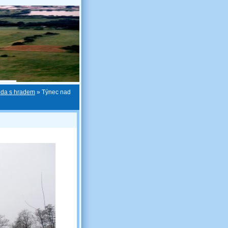
nda s hradem
»
Týnec nad