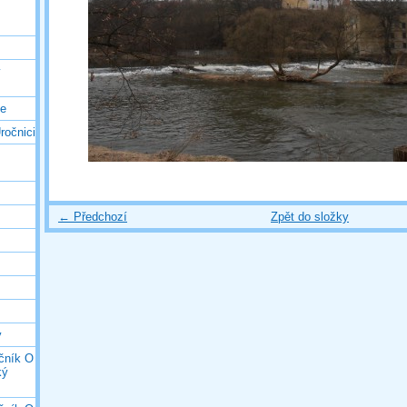
ý
ce
ročnici
← Předchozí
Zpět do složky
y
očník O
ký