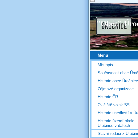
"Obec" Úro
Menu
Místopis
Současnost obce Úroč
Historie obce Úročnice
Zájmové organizace
Historie ČR
Cvičiště vojsk SS
Historie usedlostí v Úr
Historie území okolo
Úročnice v datech
Slavní rodáci z Úročni