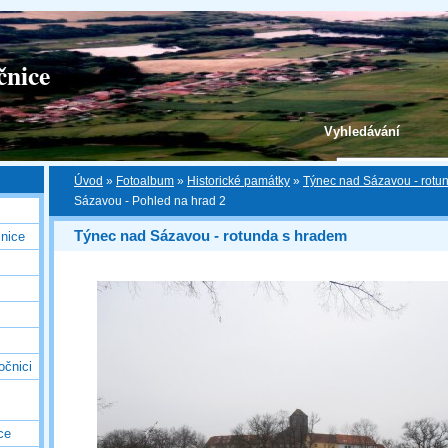
čnice
Vyhledávání
Úvod
»
Fotoalbum
»
Historické památky
»
Týnec nad Sázavou - rotu
Sázavou - Pohled na hrad 2
Týnec nad Sázavou - rotunda s hradem
nice
očnici
ce