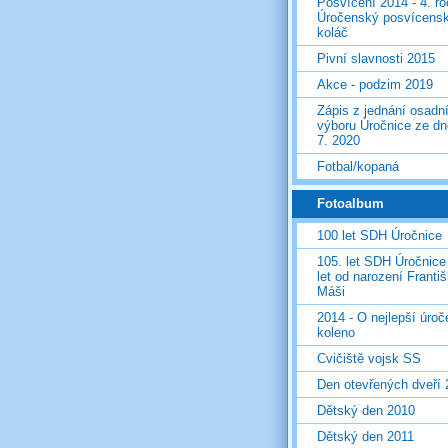
Posvícení 2014 - 4. r
Úročenský posvícens
koláč
Pivní slavnosti 2015
Akce - podzim 2019
Zápis z jednání osadn
výboru Úročnice ze dn
7. 2020
Fotbal/kopaná
Fotoalbum
100 let SDH Úročnice
105. let SDH Úročnice
let od narození Franti
Máši
2014 - O nejlepší úro
koleno
Cvičiště vojsk SS
Den otevřených dveří
Dětský den 2010
Dětský den 2011