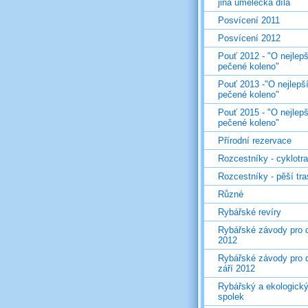
jiná umělecká díla
Posvícení 2011
Posvícení 2012
Pouť 2012 - "O nejlepš
pečené koleno"
Pouť 2013 -"O nejlepš
pečené koleno"
Pouť 2015 - "O nejlepš
pečené koleno"
Přírodní rezervace
Rozcestníky - cyklotr
Rozcestníky - pěší tr
Různé
Rybářské revíry
Rybářské závody pro d
2012
Rybářské závody pro d
září 2012
Rybářský a ekologick
spolek