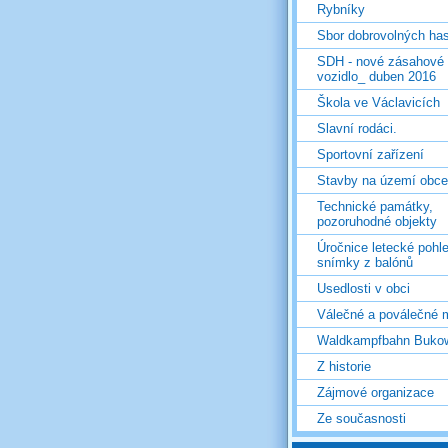
Rybníky
Sbor dobrovolných ha
SDH - nové zásahové
vozidlo_ duben 2016
Škola ve Václavicích
Slavní rodáci.
Sportovní zařízení
Stavby na území obce
Technické památky,
pozoruhodné objekty
Úročnice letecké pohl
snímky z balónů
Usedlosti v obci
Válečné a poválečné 
Waldkampfbahn Buko
Z historie
Zájmové organizace
Ze současnosti