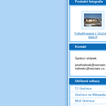
Poslední fotografie
Fotbal/kopaná v Úročni
datech
Kontakt
Správci stránek:
josefvelisek@seznam.
velisekc@seznam.cz;
Oblíbené odkazy
TJ Úročnice
Úročnice na Wikipedia
MLK Úročnice