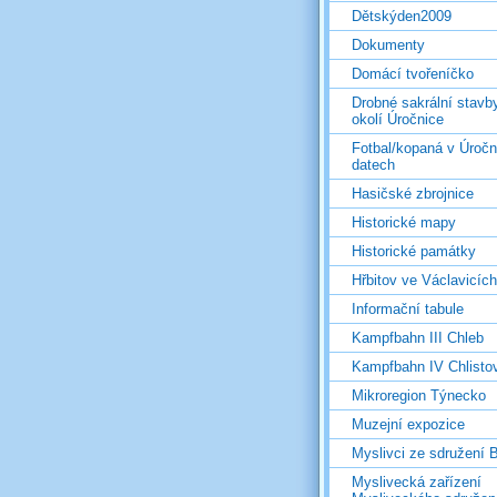
Dětskýden2009
Dokumenty
Domácí tvořeníčko
Drobné sakrální stavb
okolí Úročnice
Fotbal/kopaná v Úročn
datech
Hasičské zbrojnice
Historické mapy
Historické památky
Hřbitov ve Václavicích
Informační tabule
Kampfbahn III Chleb
Kampfbahn IV Chlisto
Mikroregion Týnecko
Muzejní expozice
Myslivci ze sdružení
Myslivecká zařízení