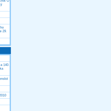
očník O
ký
ího
e 29.
 a 140.
ška
čenské
 2010