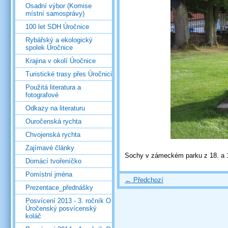
Osadní výbor (Komise
místní samosprávy)
100 let SDH Úročnice
Rybářský a ekologický
spolek Úročnice
Krajina v okolí Úročnice
Turistické trasy přes Úročnici
Použitá literatura a
fotografové
Odkazy na literaturu
Ouročenská rychta
Chvojenská rychta
Zajímavé články
Sochy v zámeckém parku z 18. a 19
Domácí tvořeníčko
Pomístní jména
← Předchozí
Prezentace_přednášky
Posvícení 2013 - 3. ročník O
Úročenský posvícenský
koláč