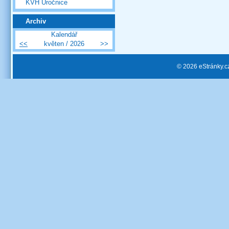
KVH Úročnice
Archiv
Kalendář
<<
květen / 2026
>>
© 2026 eStránky.c