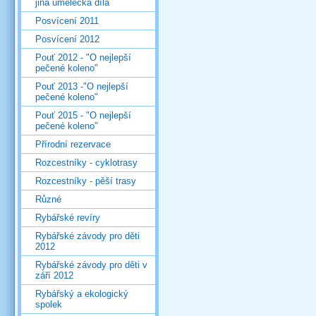
jiná umělecká díla
Posvícení 2011
Posvícení 2012
Pouť 2012 - "O nejlepší
pečené koleno"
Pouť 2013 -"O nejlepší
pečené koleno"
Pouť 2015 - "O nejlepší
pečené koleno"
Přírodní rezervace
Rozcestníky - cyklotrasy
Rozcestníky - pěší trasy
Různé
Rybářské revíry
Rybářské závody pro děti
2012
Rybářské závody pro děti v
září 2012
Rybářský a ekologický
spolek