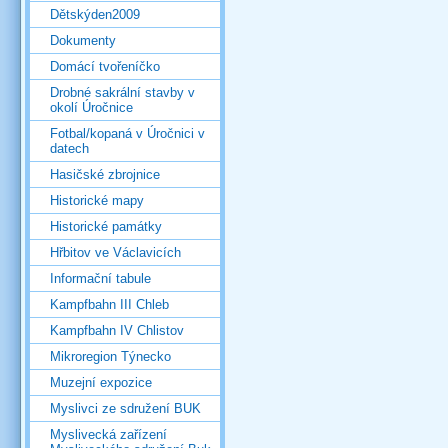
Dětskýden2009
Dokumenty
Domácí tvořeníčko
Drobné sakrální stavby v
okolí Úročnice
Fotbal/kopaná v Úročnici v
datech
Hasičské zbrojnice
Historické mapy
Historické památky
Hřbitov ve Václavicích
Informační tabule
Kampfbahn III Chleb
Kampfbahn IV Chlistov
Mikroregion Týnecko
Muzejní expozice
Myslivci ze sdružení BUK
Myslivecká zařízení