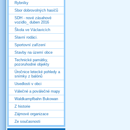
Rybníky
Sbor dobrovolných hasičů
SDH - nové zásahové
vozidlo_ duben 2016
Škola ve Václavicích
Slavní rodáci.
Sportovní zařízení
Stavby na území obce
Technické památky,
pozoruhodné objekty
Úročnice letecké pohledy a
snímky z balónů
Usedlosti v obci
Válečné a poválečné mapy
Waldkampfbahn Bukowan
Z historie
Zájmové organizace
Ze současnosti