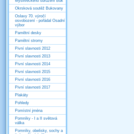
Mysliveckého sdružení Buk
Okrsková soutěž Bukovany
Oslavy 70. výročí
osvobození - pořádal Osadní
výbor
Pamětní desky
Pamětní stromy
Pivní slavnosti 2012
Pivní slavnosti 2013
Pivní slavnosti 2014
Pivní slavnosti 2015
Pivní slavnosti 2016
Pivní slavnosti 2017
Plakáty
Pohledy
Pomístní jména
Pomníky - I a II světová
válka
Pomníky, obelisky, sochy a