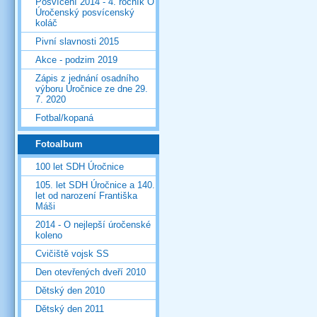
Posvícení 2014 - 4. ročník O
Úročenský posvícenský
koláč
Pivní slavnosti 2015
Akce - podzim 2019
Zápis z jednání osadního
výboru Úročnice ze dne 29.
7. 2020
Fotbal/kopaná
Fotoalbum
100 let SDH Úročnice
105. let SDH Úročnice a 140.
let od narození Františka
Máši
2014 - O nejlepší úročenské
koleno
Cvičiště vojsk SS
Den otevřených dveří 2010
Dětský den 2010
Dětský den 2011