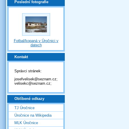
Poslední fotografie
Fotbal/kopaná v Úročnici v
datech
Kontakt
Správci stránek:
josefvelisek@seznam.cz;
velisekc@seznam.cz;
Oblíbené odkazy
TJ Úročnice
Úročnice na Wikipedia
MLK Úročnice