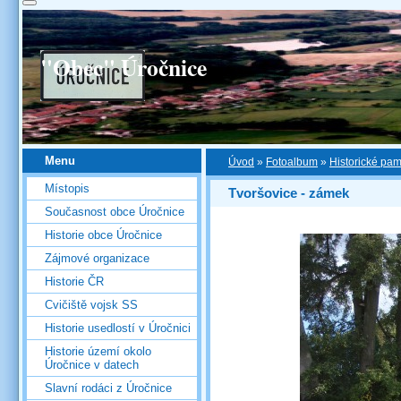
"Obec" Úročnice
Menu
Úvod
»
Fotoalbum
»
Historické pa
Místopis
Tvoršovice - zámek
Současnost obce Úročnice
Historie obce Úročnice
Zájmové organizace
Historie ČR
Cvičiště vojsk SS
Historie usedlostí v Úročnici
Historie území okolo
Úročnice v datech
Slavní rodáci z Úročnice