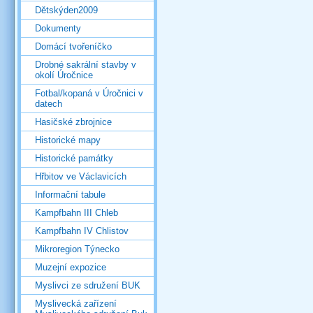
Dětskýden2009
Dokumenty
Domácí tvořeníčko
Drobné sakrální stavby v
okolí Úročnice
Fotbal/kopaná v Úročnici v
datech
Hasičské zbrojnice
Historické mapy
Historické památky
Hřbitov ve Václavicích
Informační tabule
Kampfbahn III Chleb
Kampfbahn IV Chlistov
Mikroregion Týnecko
Muzejní expozice
Myslivci ze sdružení BUK
Myslivecká zařízení