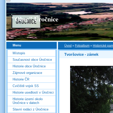
"Obec" Úročnice
Menu
Úvod
»
Fotoalbum
»
Historické pa
Místopis
Tvoršovice - zámek
Současnost obce Úročnice
Historie obce Úročnice
Zájmové organizace
Historie ČR
Cvičiště vojsk SS
Historie usedlostí v Úročnici
Historie území okolo
Úročnice v datech
Slavní rodáci z Úročnice