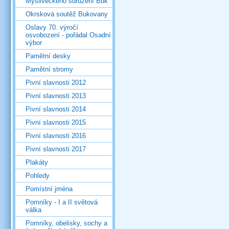
Mysliveckého sdružení Buk
Okrsková soutěž Bukovany
Oslavy 70. výročí
osvobození - pořádal Osadní
výbor
Pamětní desky
Pamětní stromy
Pivní slavnosti 2012
Pivní slavnosti 2013
Pivní slavnosti 2014
Pivní slavnosti 2015
Pivní slavnosti 2016
Pivní slavnosti 2017
Plakáty
Pohledy
Pomístní jména
Pomníky - I a II světová
válka
Pomníky, obelisky, sochy a