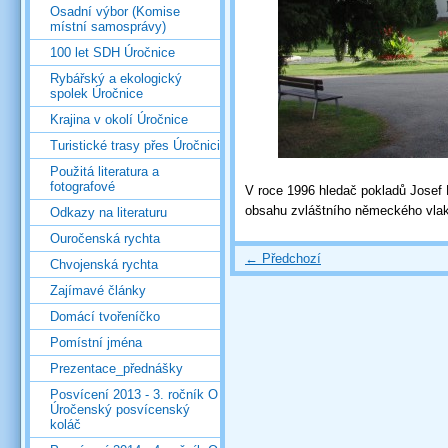
Osadní výbor (Komise
místní samosprávy)
100 let SDH Úročnice
Rybářský a ekologický
spolek Úročnice
Krajina v okolí Úročnice
Turistické trasy přes Úročnici
Použitá literatura a
fotografové
V roce 1996 hledač pokladů Josef
obsahu zvláštního německého vla
Odkazy na literaturu
Ouročenská rychta
← Předchozí
Chvojenská rychta
Zajímavé články
Domácí tvořeníčko
Pomístní jména
Prezentace_přednášky
Posvícení 2013 - 3. ročník O
Úročenský posvícenský
koláč