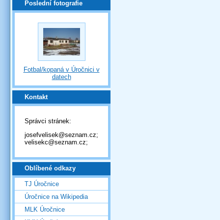
Poslední fotografie
Fotbal/kopaná v Úročnici v
datech
Kontakt
Správci stránek:
josefvelisek@seznam.cz;
velisekc@seznam.cz;
Oblíbené odkazy
TJ Úročnice
Úročnice na Wikipedia
MLK Úročnice