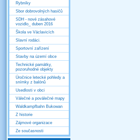
Rybníky
Sbor dobrovolných hasičů
SDH - nové zásahové
vozidlo_ duben 2016
Škola ve Václavicích
Slavní rodáci.
Sportovní zařízení
Stavby na území obce
Technické památky,
pozoruhodné objekty
Úročnice letecké pohledy a
snímky z balónů
Usedlosti v obci
Válečné a poválečné mapy
Waldkampfbahn Bukowan
Z historie
Zájmové organizace
Ze současnosti