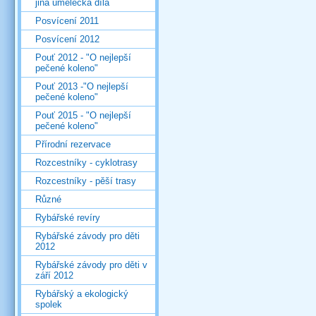
jiná umělecká díla
Posvícení 2011
Posvícení 2012
Pouť 2012 - "O nejlepší
pečené koleno"
Pouť 2013 -"O nejlepší
pečené koleno"
Pouť 2015 - "O nejlepší
pečené koleno"
Přírodní rezervace
Rozcestníky - cyklotrasy
Rozcestníky - pěší trasy
Různé
Rybářské revíry
Rybářské závody pro děti
2012
Rybářské závody pro děti v
září 2012
Rybářský a ekologický
spolek