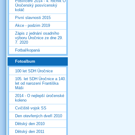
Posvícení 2014 - 4. ročník O
Úročenský posvícenský
koláč
Pivní slavnosti 2015
Akce - podzim 2019
Zápis z jednání osadního
výboru Úročnice ze dne 29.
7. 2020
Fotbal/kopaná
Fotoalbum
100 let SDH Úročnice
105. let SDH Úročnice a 140.
let od narození Františka
Máši
2014 - O nejlepší úročenské
koleno
Cvičiště vojsk SS
Den otevřených dveří 2010
Dětský den 2010
Dětský den 2011