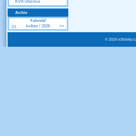
KVH Úročnice
Archiv
Kalendář
<<
květen / 2026
>>
© 2026 eStránky.c