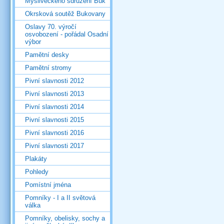
Mysliveckého sdružení Buk
Okrsková soutěž Bukovany
Oslavy 70. výročí
osvobození - pořádal Osadní
výbor
Pamětní desky
Pamětní stromy
Pivní slavnosti 2012
Pivní slavnosti 2013
Pivní slavnosti 2014
Pivní slavnosti 2015
Pivní slavnosti 2016
Pivní slavnosti 2017
Plakáty
Pohledy
Pomístní jména
Pomníky - I a II světová
válka
Pomníky, obelisky, sochy a