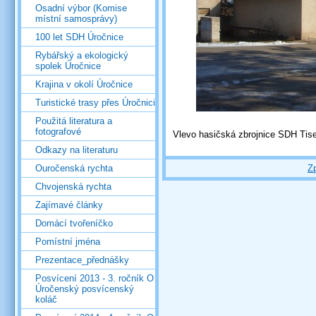
Osadní výbor (Komise
místní samosprávy)
100 let SDH Úročnice
Rybářský a ekologický
spolek Úročnice
Krajina v okolí Úročnice
Turistické trasy přes Úročnici
Použitá literatura a
fotografové
Vlevo hasičská zbrojnice SDH Ti
Odkazy na literaturu
Z
Ouročenská rychta
Chvojenská rychta
Zajímavé články
Domácí tvořeníčko
Pomístní jména
Prezentace_přednášky
Posvícení 2013 - 3. ročník O
Úročenský posvícenský
koláč