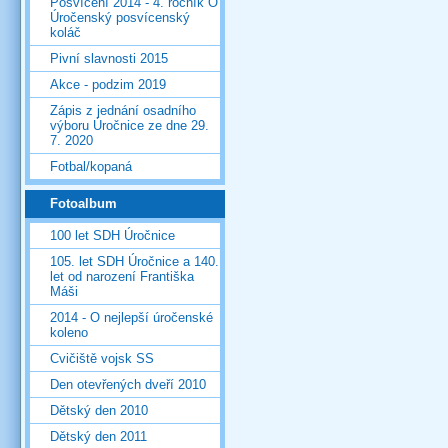
Posvícení 2014 - 4. ročník O
Úročenský posvícenský
koláč
Pivní slavnosti 2015
Akce - podzim 2019
Zápis z jednání osadního
výboru Úročnice ze dne 29.
7. 2020
Fotbal/kopaná
Fotoalbum
100 let SDH Úročnice
105. let SDH Úročnice a 140.
let od narození Františka
Máši
2014 - O nejlepší úročenské
koleno
Cvičiště vojsk SS
Den otevřených dveří 2010
Dětský den 2010
Dětský den 2011