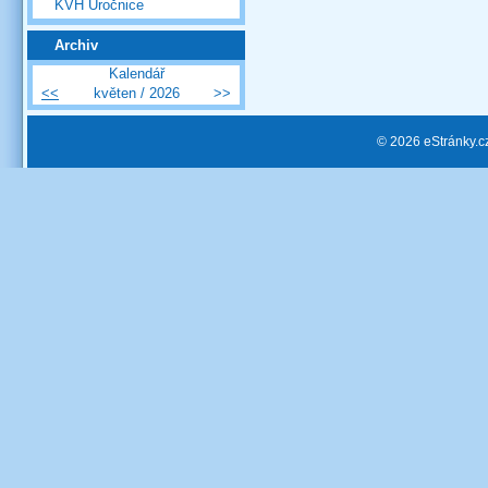
KVH Úročnice
Archiv
Kalendář
<<
květen / 2026
>>
© 2026 eStránky.c