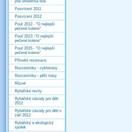
jiná umělecká díla
Posvícení 2011
Posvícení 2012
Pouť 2012 - "O nejlepší
pečené koleno"
Pouť 2013 -"O nejlepší
pečené koleno"
Pouť 2015 - "O nejlepší
pečené koleno"
Přírodní rezervace
Rozcestníky - cyklotrasy
Rozcestníky - pěší trasy
Různé
Rybářské revíry
Rybářské závody pro děti
2012
Rybářské závody pro děti v
září 2012
Rybářský a ekologický
spolek