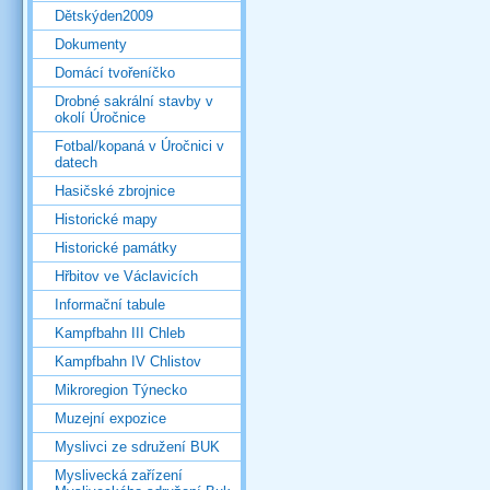
Dětskýden2009
Dokumenty
Domácí tvořeníčko
Drobné sakrální stavby v
okolí Úročnice
Fotbal/kopaná v Úročnici v
datech
Hasičské zbrojnice
Historické mapy
Historické památky
Hřbitov ve Václavicích
Informační tabule
Kampfbahn III Chleb
Kampfbahn IV Chlistov
Mikroregion Týnecko
Muzejní expozice
Myslivci ze sdružení BUK
Myslivecká zařízení