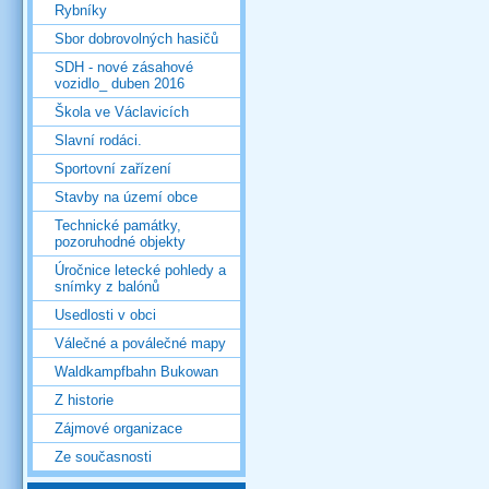
Rybníky
Sbor dobrovolných hasičů
SDH - nové zásahové
vozidlo_ duben 2016
Škola ve Václavicích
Slavní rodáci.
Sportovní zařízení
Stavby na území obce
Technické památky,
pozoruhodné objekty
Úročnice letecké pohledy a
snímky z balónů
Usedlosti v obci
Válečné a poválečné mapy
Waldkampfbahn Bukowan
Z historie
Zájmové organizace
Ze současnosti