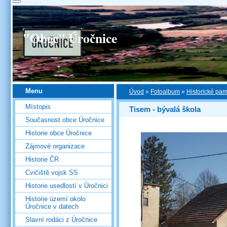
"Obec" Úročnice
Menu
Úvod
»
Fotoalbum
»
Historické pa
Místopis
Tisem - bývalá škola
Současnost obce Úročnice
Historie obce Úročnice
Zájmové organizace
Historie ČR
Cvičiště vojsk SS
Historie usedlostí v Úročnici
Historie území okolo
Úročnice v datech
Slavní rodáci z Úročnice