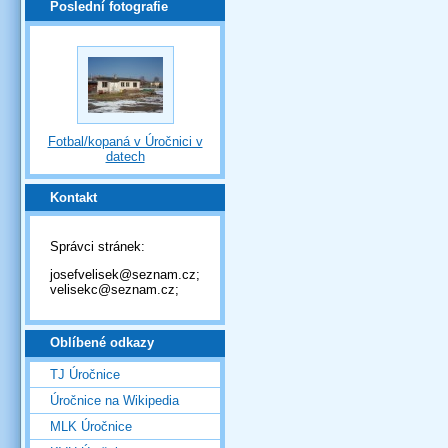
Poslední fotografie
Fotbal/kopaná v Úročnici v
datech
Kontakt
Správci stránek:
josefvelisek@seznam.cz;
velisekc@seznam.cz;
Oblíbené odkazy
TJ Úročnice
Úročnice na Wikipedia
MLK Úročnice