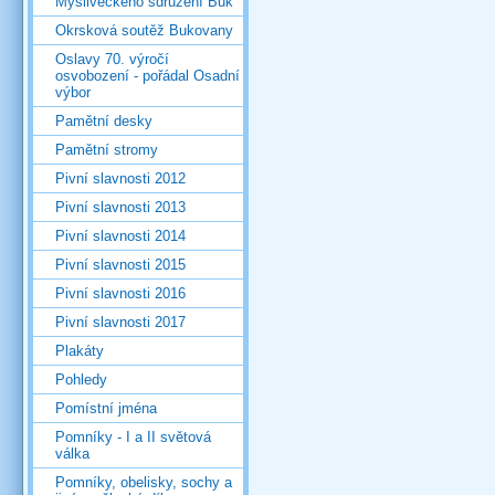
Mysliveckého sdružení Buk
Okrsková soutěž Bukovany
Oslavy 70. výročí
osvobození - pořádal Osadní
výbor
Pamětní desky
Pamětní stromy
Pivní slavnosti 2012
Pivní slavnosti 2013
Pivní slavnosti 2014
Pivní slavnosti 2015
Pivní slavnosti 2016
Pivní slavnosti 2017
Plakáty
Pohledy
Pomístní jména
Pomníky - I a II světová
válka
Pomníky, obelisky, sochy a