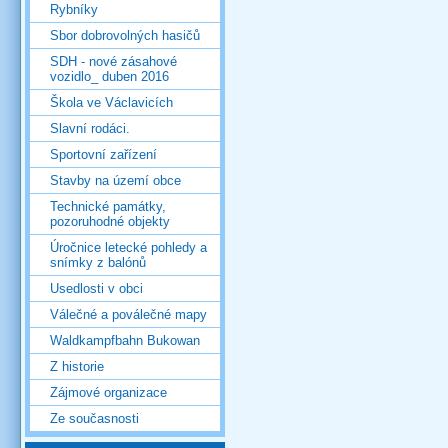
Rybníky
Sbor dobrovolných hasičů
SDH - nové zásahové
vozidlo_ duben 2016
Škola ve Václavicích
Slavní rodáci.
Sportovní zařízení
Stavby na území obce
Technické památky,
pozoruhodné objekty
Úročnice letecké pohledy a
snímky z balónů
Usedlosti v obci
Válečné a poválečné mapy
Waldkampfbahn Bukowan
Z historie
Zájmové organizace
Ze současnosti