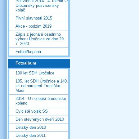
Posvícení 2014 - 4. ročník O
Úročenský posvícenský
koláč
Pivní slavnosti 2015
Akce - podzim 2019
Zápis z jednání osadního
výboru Úročnice ze dne 29.
7. 2020
Fotbal/kopaná
Fotoalbum
100 let SDH Úročnice
105. let SDH Úročnice a 140.
let od narození Františka
Máši
2014 - O nejlepší úročenské
koleno
Cvičiště vojsk SS
Den otevřených dveří 2010
Dětský den 2010
Dětský den 2011