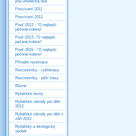
jiná umělecká díla
Posvícení 2011
Posvícení 2012
Pouť 2012 - "O nejlepší
pečené koleno"
Pouť 2013 -"O nejlepší
pečené koleno"
Pouť 2015 - "O nejlepší
pečené koleno"
Přírodní rezervace
Rozcestníky - cyklotrasy
Rozcestníky - pěší trasy
Různé
Rybářské revíry
Rybářské závody pro děti
2012
Rybářské závody pro děti v
září 2012
Rybářský a ekologický
spolek