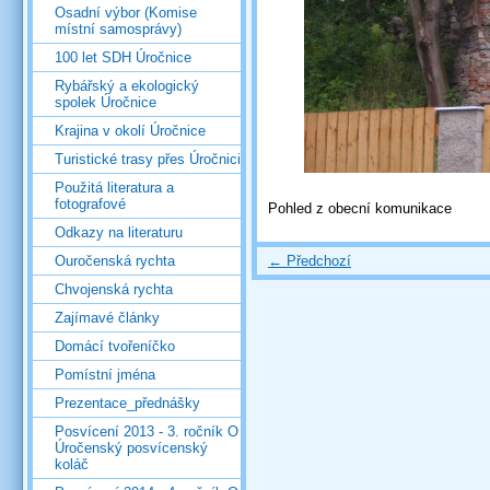
Osadní výbor (Komise
místní samosprávy)
100 let SDH Úročnice
Rybářský a ekologický
spolek Úročnice
Krajina v okolí Úročnice
Turistické trasy přes Úročnici
Použitá literatura a
fotografové
Pohled z obecní komunikace
Odkazy na literaturu
← Předchozí
Ouročenská rychta
Chvojenská rychta
Zajímavé články
Domácí tvořeníčko
Pomístní jména
Prezentace_přednášky
Posvícení 2013 - 3. ročník O
Úročenský posvícenský
koláč