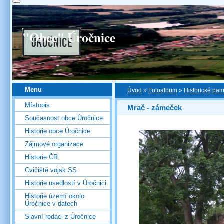
"Obec" Úročnice
Menu
Úvod
»
Fotoalbum
»
Historické pa
Místopis
Mrač - zámeček
Současnost obce Úročnice
Historie obce Úročnice
Zájmové organizace
Historie ČR
Cvičiště vojsk SS
Historie usedlostí v Úročnici
Historie území okolo
Úročnice v datech
Slavní rodáci z Úročnice