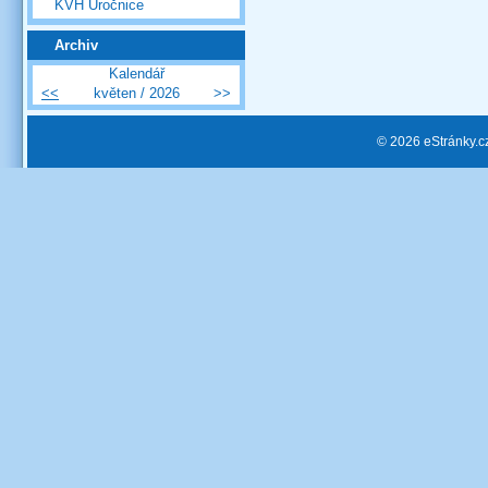
KVH Úročnice
Archiv
Kalendář
<<
květen / 2026
>>
© 2026 eStránky.c