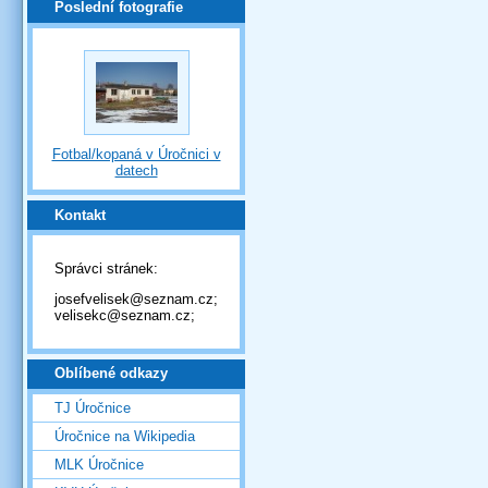
Poslední fotografie
Fotbal/kopaná v Úročnici v
datech
Kontakt
Správci stránek:
josefvelisek@seznam.cz;
velisekc@seznam.cz;
Oblíbené odkazy
TJ Úročnice
Úročnice na Wikipedia
MLK Úročnice