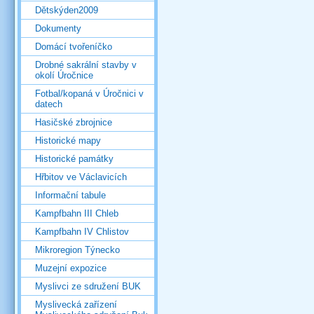
Dětskýden2009
Dokumenty
Domácí tvořeníčko
Drobné sakrální stavby v
okolí Úročnice
Fotbal/kopaná v Úročnici v
datech
Hasičské zbrojnice
Historické mapy
Historické památky
Hřbitov ve Václavicích
Informační tabule
Kampfbahn III Chleb
Kampfbahn IV Chlistov
Mikroregion Týnecko
Muzejní expozice
Myslivci ze sdružení BUK
Myslivecká zařízení