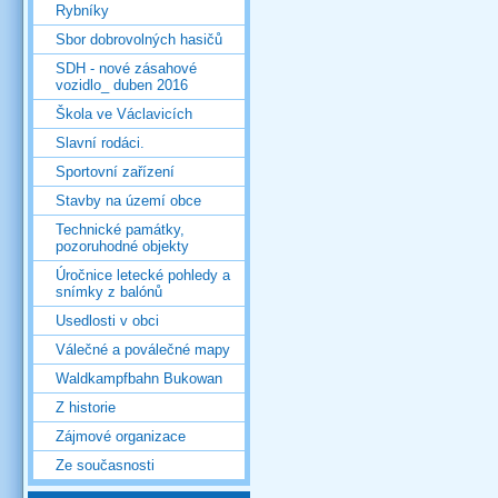
Rybníky
Sbor dobrovolných hasičů
SDH - nové zásahové
vozidlo_ duben 2016
Škola ve Václavicích
Slavní rodáci.
Sportovní zařízení
Stavby na území obce
Technické památky,
pozoruhodné objekty
Úročnice letecké pohledy a
snímky z balónů
Usedlosti v obci
Válečné a poválečné mapy
Waldkampfbahn Bukowan
Z historie
Zájmové organizace
Ze současnosti