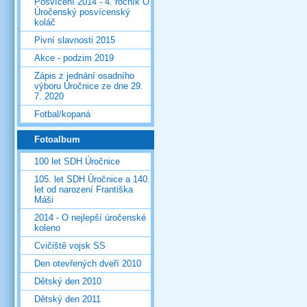
Posvícení 2014 - 4. ročník O
Úročenský posvícenský
koláč
Pivní slavnosti 2015
Akce - podzim 2019
Zápis z jednání osadního
výboru Úročnice ze dne 29.
7. 2020
Fotbal/kopaná
Fotoalbum
100 let SDH Úročnice
105. let SDH Úročnice a 140.
let od narození Františka
Máši
2014 - O nejlepší úročenské
koleno
Cvičiště vojsk SS
Den otevřených dveří 2010
Dětský den 2010
Dětský den 2011