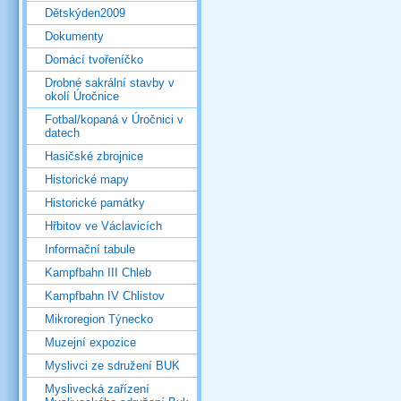
Dětskýden2009
Dokumenty
Domácí tvořeníčko
Drobné sakrální stavby v
okolí Úročnice
Fotbal/kopaná v Úročnici v
datech
Hasičské zbrojnice
Historické mapy
Historické památky
Hřbitov ve Václavicích
Informační tabule
Kampfbahn III Chleb
Kampfbahn IV Chlistov
Mikroregion Týnecko
Muzejní expozice
Myslivci ze sdružení BUK
Myslivecká zařízení