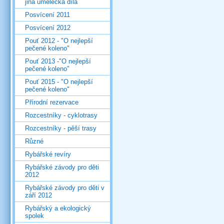
jiná umělecká díla
Posvícení 2011
Posvícení 2012
Pouť 2012 - "O nejlepší
pečené koleno"
Pouť 2013 -"O nejlepší
pečené koleno"
Pouť 2015 - "O nejlepší
pečené koleno"
Přírodní rezervace
Rozcestníky - cyklotrasy
Rozcestníky - pěší trasy
Různé
Rybářské revíry
Rybářské závody pro děti
2012
Rybářské závody pro děti v
září 2012
Rybářský a ekologický
spolek