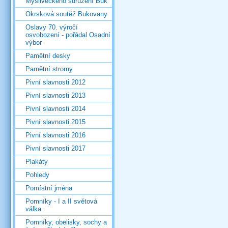
Mysliveckého sdružení Buk
Okrsková soutěž Bukovany
Oslavy 70. výročí
osvobození - pořádal Osadní
výbor
Pamětní desky
Pamětní stromy
Pivní slavnosti 2012
Pivní slavnosti 2013
Pivní slavnosti 2014
Pivní slavnosti 2015
Pivní slavnosti 2016
Pivní slavnosti 2017
Plakáty
Pohledy
Pomístní jména
Pomníky - I a II světová
válka
Pomníky, obelisky, sochy a