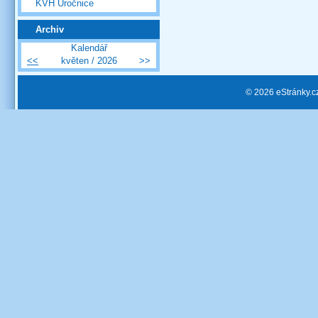
KVH Úročnice
Archiv
Kalendář
<<
květen / 2026
>>
© 2026 eStránky.c