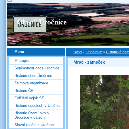
"Obec" Úročnice
Menu
Úvod
»
Fotoalbum
»
Historické pa
Místopis
Mrač - zámeček
Současnost obce Úročnice
Historie obce Úročnice
Zájmové organizace
Historie ČR
Cvičiště vojsk SS
Historie usedlostí v Úročnici
Historie území okolo
Úročnice v datech
Slavní rodáci z Úročnice