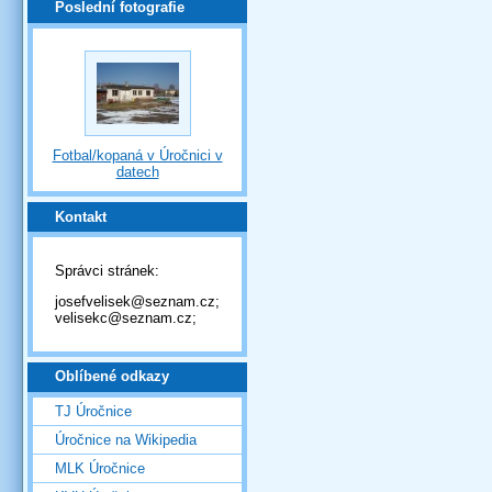
Poslední fotografie
Fotbal/kopaná v Úročnici v
datech
Kontakt
Správci stránek:
josefvelisek@seznam.cz;
velisekc@seznam.cz;
Oblíbené odkazy
TJ Úročnice
Úročnice na Wikipedia
MLK Úročnice