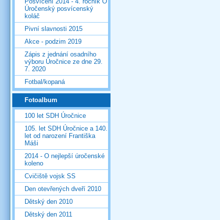
Posvícení 2014 - 4. ročník O
Úročenský posvícenský
koláč
Pivní slavnosti 2015
Akce - podzim 2019
Zápis z jednání osadního
výboru Úročnice ze dne 29.
7. 2020
Fotbal/kopaná
Fotoalbum
100 let SDH Úročnice
105. let SDH Úročnice a 140.
let od narození Františka
Máši
2014 - O nejlepší úročenské
koleno
Cvičiště vojsk SS
Den otevřených dveří 2010
Dětský den 2010
Dětský den 2011