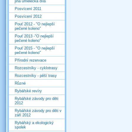
jiná umělecká díla
Posvícení 2011
Posvícení 2012
Pouť 2012 - "O nejlepší
pečené koleno"
Pouť 2013 -"O nejlepší
pečené koleno"
Pouť 2015 - "O nejlepší
pečené koleno"
Přírodní rezervace
Rozcestníky - cyklotrasy
Rozcestníky - pěší trasy
Různé
Rybářské revíry
Rybářské závody pro děti
2012
Rybářské závody pro děti v
září 2012
Rybářský a ekologický
spolek