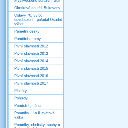
Mysliveckého sdružení Buk
Okrsková soutěž Bukovany
Oslavy 70. výročí
osvobození - pořádal Osadní
výbor
Pamětní desky
Pamětní stromy
Pivní slavnosti 2012
Pivní slavnosti 2013
Pivní slavnosti 2014
Pivní slavnosti 2015
Pivní slavnosti 2016
Pivní slavnosti 2017
Plakáty
Pohledy
Pomístní jména
Pomníky - I a II světová
válka
Pomníky, obelisky, sochy a