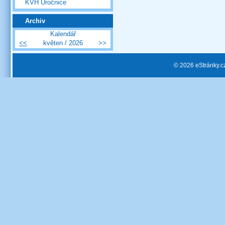
KVH Úročnice
Archiv
Kalendář
<<
květen / 2026
>>
© 2026 eStránky.c