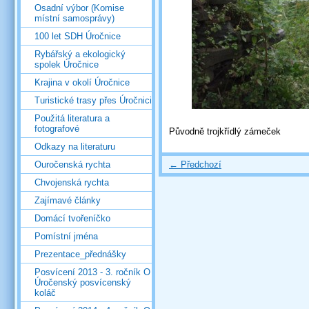
Osadní výbor (Komise
místní samosprávy)
100 let SDH Úročnice
Rybářský a ekologický
spolek Úročnice
Krajina v okolí Úročnice
Turistické trasy přes Úročnici
Použitá literatura a
fotografové
Původně trojkřídlý zámeček
Odkazy na literaturu
← Předchozí
Ouročenská rychta
Chvojenská rychta
Zajímavé články
Domácí tvořeníčko
Pomístní jména
Prezentace_přednášky
Posvícení 2013 - 3. ročník O
Úročenský posvícenský
koláč