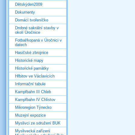
Dětskýden2009
Dokumenty
Domácí tvořeníčko
Drobné sakrální stavby v
okolí Úročnice
Fotbal/kopaná v Úročnici v
datech
Hasičské zbrojnice
Historické mapy
Historické památky
Hřbitov ve Václavicích
Informační tabule
Kampfbahn III Chleb
Kampfbahn IV Chlistov
Mikroregion Týnecko
Muzejní expozice
Myslivci ze sdružení BUK
Myslivecká zařízení