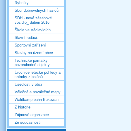
Rybníky
Sbor dobrovolných hasičů
SDH - nové zásahové
vozidlo_ duben 2016
Škola ve Václavicích
Slavní rodáci.
Sportovní zařízení
Stavby na území obce
Technické památky,
pozoruhodné objekty
Úročnice letecké pohledy a
snímky z balónů
Usedlosti v obci
Válečné a poválečné mapy
Waldkampfbahn Bukowan
Z historie
Zájmové organizace
Ze současnosti