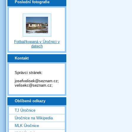
Poslední fotografie
Fotbal/kopaná v Úročnici v
datech
Kontakt
Správci stránek:
josefvelisek@seznam.cz;
velisekc@seznam.cz;
Oblíbené odkazy
TJ Úročnice
Úročnice na Wikipedia
MLK Úročnice