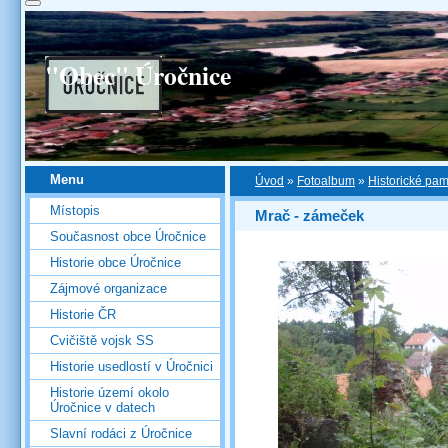
"Obec" Úročnice
Menu
Úvod
»
Fotoalbum
»
Historické pa
Místopis
Mrač - zámeček
Současnost obce Úročnice
Historie obce Úročnice
Zájmové organizace
Historie ČR
Cvičiště vojsk SS
Historie usedlostí v Úročnici
Historie území okolo
Úročnice v datech
Slavní rodáci z Úročnice