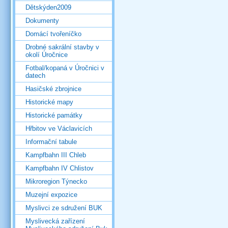
Dětskýden2009
Dokumenty
Domácí tvořeníčko
Drobné sakrální stavby v
okolí Úročnice
Fotbal/kopaná v Úročnici v
datech
Hasičské zbrojnice
Historické mapy
Historické památky
Hřbitov ve Václavicích
Informační tabule
Kampfbahn III Chleb
Kampfbahn IV Chlistov
Mikroregion Týnecko
Muzejní expozice
Myslivci ze sdružení BUK
Myslivecká zařízení