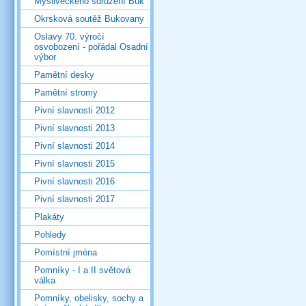
Mysliveckého sdružení Buk
Okrsková soutěž Bukovany
Oslavy 70. výročí
osvobození - pořádal Osadní
výbor
Pamětní desky
Pamětní stromy
Pivní slavnosti 2012
Pivní slavnosti 2013
Pivní slavnosti 2014
Pivní slavnosti 2015
Pivní slavnosti 2016
Pivní slavnosti 2017
Plakáty
Pohledy
Pomístní jména
Pomníky - I a II světová
válka
Pomníky, obelisky, sochy a