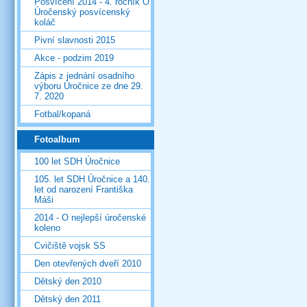
Posvícení 2014 - 4. ročník O
Úročenský posvícenský
koláč
Pivní slavnosti 2015
Akce - podzim 2019
Zápis z jednání osadního
výboru Úročnice ze dne 29.
7. 2020
Fotbal/kopaná
Fotoalbum
100 let SDH Úročnice
105. let SDH Úročnice a 140.
let od narození Františka
Máši
2014 - O nejlepší úročenské
koleno
Cvičiště vojsk SS
Den otevřených dveří 2010
Dětský den 2010
Dětský den 2011