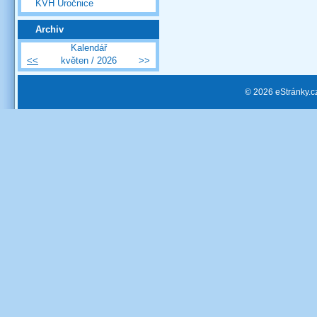
KVH Úročnice
Archiv
Kalendář
<<
květen / 2026
>>
© 2026 eStránky.c