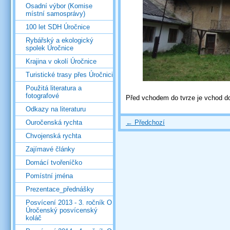
Osadní výbor (Komise
místní samosprávy)
100 let SDH Úročnice
Rybářský a ekologický
spolek Úročnice
Krajina v okolí Úročnice
Turistické trasy přes Úročnici
Použitá literatura a
fotografové
Před vchodem do tvrze je vchod d
Odkazy na literaturu
← Předchozí
Ouročenská rychta
Chvojenská rychta
Zajímavé články
Domácí tvořeníčko
Pomístní jména
Prezentace_přednášky
Posvícení 2013 - 3. ročník O
Úročenský posvícenský
koláč