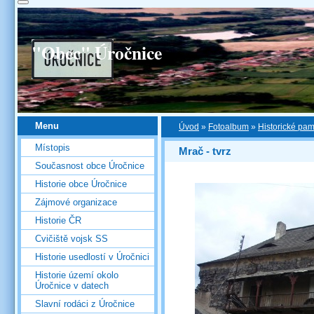
"Obec" Úročnice
Menu
Úvod
»
Fotoalbum
»
Historické pa
Místopis
Mrač - tvrz
Současnost obce Úročnice
Historie obce Úročnice
Zájmové organizace
Historie ČR
Cvičiště vojsk SS
Historie usedlostí v Úročnici
Historie území okolo
Úročnice v datech
Slavní rodáci z Úročnice