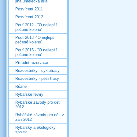
jiná umělecká díla
Posvícení 2011
Posvícení 2012
Pouť 2012 - "O nejlepší
pečené koleno"
Pouť 2013 -"O nejlepší
pečené koleno"
Pouť 2015 - "O nejlepší
pečené koleno"
Přírodní rezervace
Rozcestníky - cyklotrasy
Rozcestníky - pěší trasy
Různé
Rybářské revíry
Rybářské závody pro děti
2012
Rybářské závody pro děti v
září 2012
Rybářský a ekologický
spolek