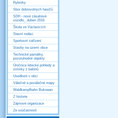
Rybníky
Sbor dobrovolných hasičů
SDH - nové zásahové
vozidlo_ duben 2016
Škola ve Václavicích
Slavní rodáci.
Sportovní zařízení
Stavby na území obce
Technické památky,
pozoruhodné objekty
Úročnice letecké pohledy a
snímky z balónů
Usedlosti v obci
Válečné a poválečné mapy
Waldkampfbahn Bukowan
Z historie
Zájmové organizace
Ze současnosti