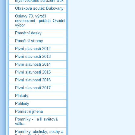
Mysliveckého sdružení Buk
Okrsková soutěž Bukovany
Oslavy 70. výročí
osvobození - pořádal Osadní
výbor
Pamětní desky
Pamětní stromy
Pivní slavnosti 2012
Pivní slavnosti 2013
Pivní slavnosti 2014
Pivní slavnosti 2015
Pivní slavnosti 2016
Pivní slavnosti 2017
Plakáty
Pohledy
Pomístní jména
Pomníky - I a II světová
válka
Pomníky, obelisky, sochy a