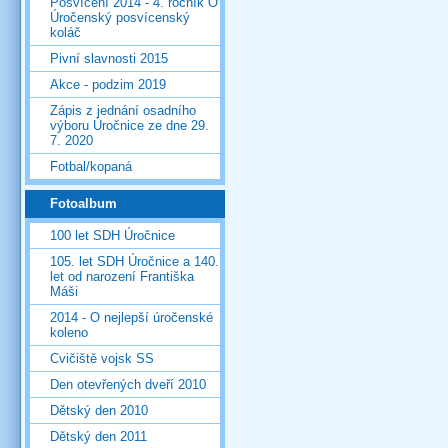
Posvícení 2014 - 4. ročník O
Úročenský posvícenský
koláč
Pivní slavnosti 2015
Akce - podzim 2019
Zápis z jednání osadního
výboru Úročnice ze dne 29.
7. 2020
Fotbal/kopaná
Fotoalbum
100 let SDH Úročnice
105. let SDH Úročnice a 140.
let od narození Františka
Máši
2014 - O nejlepší úročenské
koleno
Cvičiště vojsk SS
Den otevřených dveří 2010
Dětský den 2010
Dětský den 2011