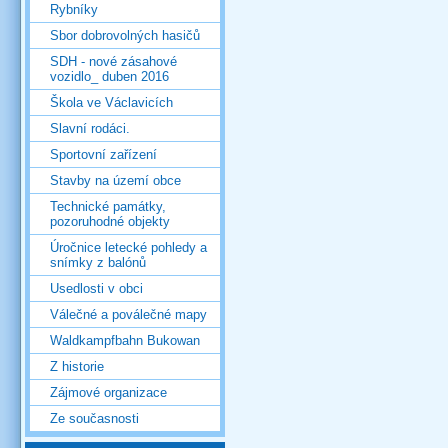
Rybníky
Sbor dobrovolných hasičů
SDH - nové zásahové
vozidlo_ duben 2016
Škola ve Václavicích
Slavní rodáci.
Sportovní zařízení
Stavby na území obce
Technické památky,
pozoruhodné objekty
Úročnice letecké pohledy a
snímky z balónů
Usedlosti v obci
Válečné a poválečné mapy
Waldkampfbahn Bukowan
Z historie
Zájmové organizace
Ze současnosti