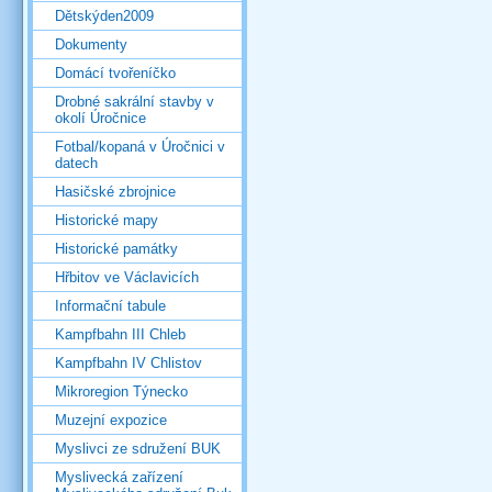
Dětskýden2009
Dokumenty
Domácí tvořeníčko
Drobné sakrální stavby v
okolí Úročnice
Fotbal/kopaná v Úročnici v
datech
Hasičské zbrojnice
Historické mapy
Historické památky
Hřbitov ve Václavicích
Informační tabule
Kampfbahn III Chleb
Kampfbahn IV Chlistov
Mikroregion Týnecko
Muzejní expozice
Myslivci ze sdružení BUK
Myslivecká zařízení