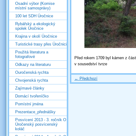
Osadní výbor (Komise
místní samosprávy)
100 let SDH Úročnice
Rybářský a ekologický
spolek Úročnice
Krajina v okolí Úročnice
Turistické trasy přes Úročnici
Použitá literatura a
fotografové
Před rokem 1709 byl kámen z část
v sousedství tvrze
Odkazy na literaturu
Ouročenská rychta
← Předchozí
Chvojenská rychta
Zajímavé články
Domácí tvořeníčko
Pomístní jména
Prezentace_přednášky
Posvícení 2013 - 3. ročník O
Úročenský posvícenský
koláč