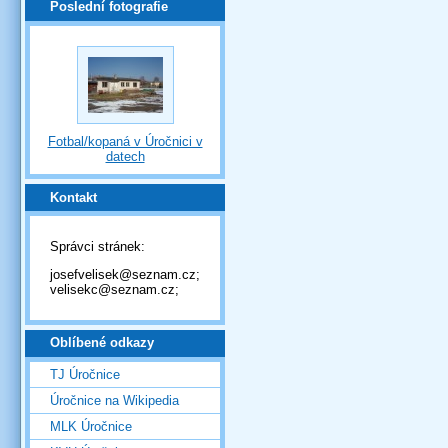
Poslední fotografie
Fotbal/kopaná v Úročnici v
datech
Kontakt
Správci stránek:
josefvelisek@seznam.cz;
velisekc@seznam.cz;
Oblíbené odkazy
TJ Úročnice
Úročnice na Wikipedia
MLK Úročnice