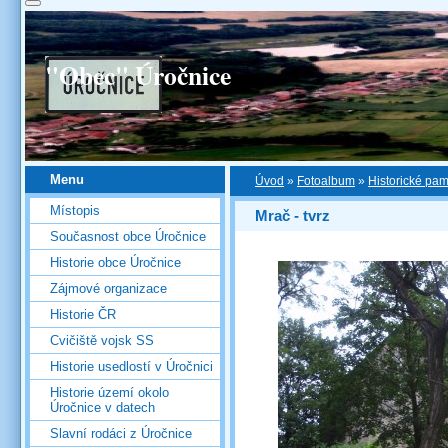
"Obec" Úročnice
Menu
Úvod
»
Fotoalbum
»
Historické pa
Místopis
Mrač - tvrz
Současnost obce Úročnice
Historie obce Úročnice
Zájmové organizace
Historie ČR
Cvičiště vojsk SS
Historie usedlostí v Úročnici
Historie území okolo
Úročnice v datech
Slavní rodáci z Úročnice