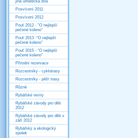
jiná umělecká díla
Posvícení 2011
Posvícení 2012
Pouť 2012 - "O nejlepší
pečené koleno"
Pouť 2013 -"O nejlepší
pečené koleno"
Pouť 2015 - "O nejlepší
pečené koleno"
Přírodní rezervace
Rozcestníky - cyklotrasy
Rozcestníky - pěší trasy
Různé
Rybářské revíry
Rybářské závody pro děti
2012
Rybářské závody pro děti v
září 2012
Rybářský a ekologický
spolek