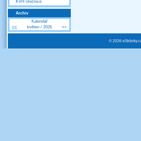
KVH Úročnice
Archiv
Kalendář
<<
květen / 2026
>>
© 2026 eStránky.c