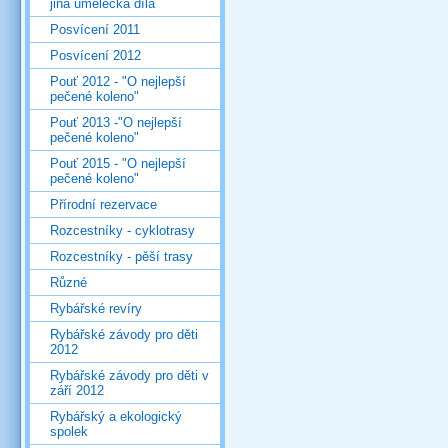
jiná umělecká díla
Posvícení 2011
Posvícení 2012
Pouť 2012 - "O nejlepší
pečené koleno"
Pouť 2013 -"O nejlepší
pečené koleno"
Pouť 2015 - "O nejlepší
pečené koleno"
Přírodní rezervace
Rozcestníky - cyklotrasy
Rozcestníky - pěší trasy
Různé
Rybářské revíry
Rybářské závody pro děti
2012
Rybářské závody pro děti v
září 2012
Rybářský a ekologický
spolek