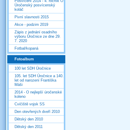
Posvícení 2014 - 4. ročník O
Úročenský posvícenský
koláč
Pivní slavnosti 2015
Akce - podzim 2019
Zápis z jednání osadního
výboru Úročnice ze dne 29.
7. 2020
Fotbal/kopaná
Fotoalbum
100 let SDH Úročnice
105. let SDH Úročnice a 140.
let od narození Františka
Máši
2014 - O nejlepší úročenské
koleno
Cvičiště vojsk SS
Den otevřených dveří 2010
Dětský den 2010
Dětský den 2011