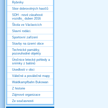
Rybníky
Sbor dobrovolných hasičů
SDH - nové zásahové
vozidlo_ duben 2016
Škola ve Václavicích
Slavní rodáci.
Sportovní zařízení
Stavby na území obce
Technické památky,
pozoruhodné objekty
Úročnice letecké pohledy a
snímky z balónů
Usedlosti v obci
Válečné a poválečné mapy
Waldkampfbahn Bukowan
Z historie
Zájmové organizace
Ze současnosti