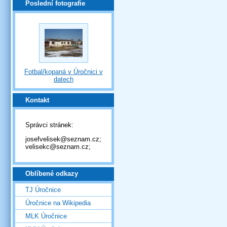
Poslední fotografie
Fotbal/kopaná v Úročnici v
datech
Kontakt
Správci stránek:
josefvelisek@seznam.cz;
velisekc@seznam.cz;
Oblíbené odkazy
TJ Úročnice
Úročnice na Wikipedia
MLK Úročnice