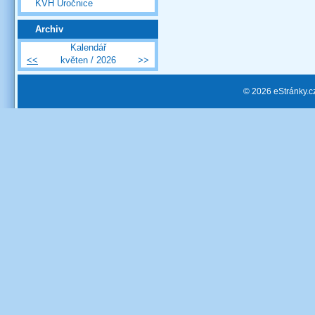
KVH Úročnice
Archiv
Kalendář
<<
květen / 2026
>>
© 2026 eStránky.c