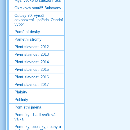
Mysliveckého sdružení Buk
Okrsková soutěž Bukovany
Oslavy 70. výročí
osvobození - pořádal Osadní
výbor
Pamětní desky
Pamětní stromy
Pivní slavnosti 2012
Pivní slavnosti 2013
Pivní slavnosti 2014
Pivní slavnosti 2015
Pivní slavnosti 2016
Pivní slavnosti 2017
Plakáty
Pohledy
Pomístní jména
Pomníky - I a II světová
válka
Pomníky, obelisky, sochy a