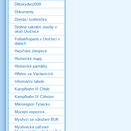
Dětskýden2009
Dokumenty
Domácí tvořeníčko
Drobné sakrální stavby v
okolí Úročnice
Fotbal/kopaná v Úročnici v
datech
Hasičské zbrojnice
Historické mapy
Historické památky
Hřbitov ve Václavicích
Informační tabule
Kampfbahn III Chleb
Kampfbahn IV Chlistov
Mikroregion Týnecko
Muzejní expozice
Myslivci ze sdružení BUK
Myslivecká zařízení