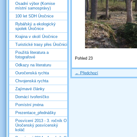
Osadní výbor (Komise
místní samosprávy)
100 let SDH Úročnice
Rybářský a ekologický
spolek Úročnice
Krajina v okolí Úročnice
Turistické trasy přes Úročnici
Použitá literatura a
fotografové
Pohled 23
Odkazy na literaturu
← Předchozí
Ouročenská rychta
Chvojenská rychta
Zajímavé články
Domácí tvořeníčko
Pomístní jména
Prezentace_přednášky
Posvícení 2013 - 3. ročník O
Úročenský posvícenský
koláč