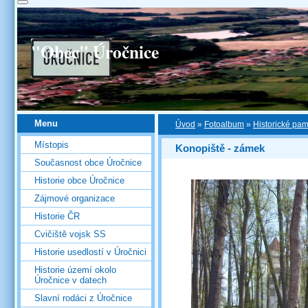
"Obec" Úročnice
Menu
Úvod
»
Fotoalbum
»
Historické pa
Místopis
Konopiště - zámek
Současnost obce Úročnice
Historie obce Úročnice
Zájmové organizace
Historie ČR
Cvičiště vojsk SS
Historie usedlostí v Úročnici
Historie území okolo
Úročnice v datech
Slavní rodáci z Úročnice