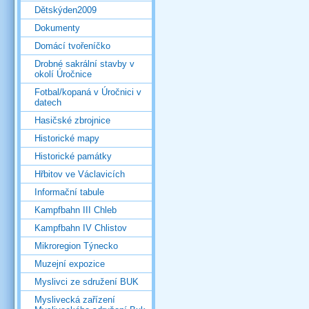
Dětskýden2009
Dokumenty
Domácí tvořeníčko
Drobné sakrální stavby v
okolí Úročnice
Fotbal/kopaná v Úročnici v
datech
Hasičské zbrojnice
Historické mapy
Historické památky
Hřbitov ve Václavicích
Informační tabule
Kampfbahn III Chleb
Kampfbahn IV Chlistov
Mikroregion Týnecko
Muzejní expozice
Myslivci ze sdružení BUK
Myslivecká zařízení