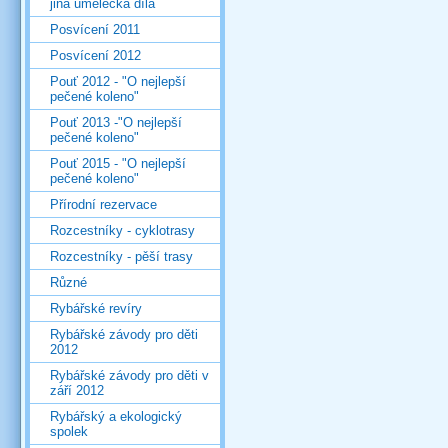
jiná umělecká díla
Posvícení 2011
Posvícení 2012
Pouť 2012 - "O nejlepší
pečené koleno"
Pouť 2013 -"O nejlepší
pečené koleno"
Pouť 2015 - "O nejlepší
pečené koleno"
Přírodní rezervace
Rozcestníky - cyklotrasy
Rozcestníky - pěší trasy
Různé
Rybářské revíry
Rybářské závody pro děti
2012
Rybářské závody pro děti v
září 2012
Rybářský a ekologický
spolek