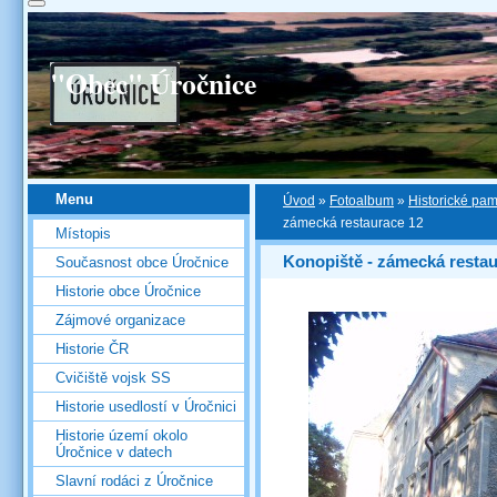
"Obec" Úročnice
Menu
Úvod
»
Fotoalbum
»
Historické pa
zámecká restaurace 12
Místopis
Konopiště - zámecká resta
Současnost obce Úročnice
Historie obce Úročnice
Zájmové organizace
Historie ČR
Cvičiště vojsk SS
Historie usedlostí v Úročnici
Historie území okolo
Úročnice v datech
Slavní rodáci z Úročnice