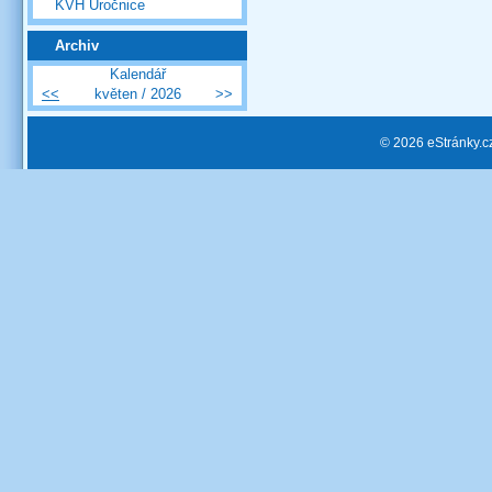
KVH Úročnice
Archiv
Kalendář
<<
květen / 2026
>>
© 2026 eStránky.c