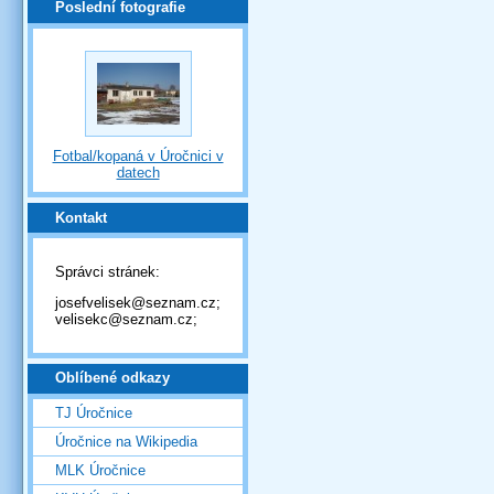
Poslední fotografie
Fotbal/kopaná v Úročnici v
datech
Kontakt
Správci stránek:
josefvelisek@seznam.cz;
velisekc@seznam.cz;
Oblíbené odkazy
TJ Úročnice
Úročnice na Wikipedia
MLK Úročnice