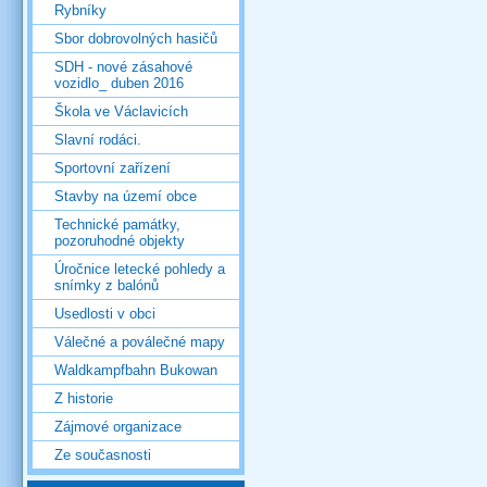
Rybníky
Sbor dobrovolných hasičů
SDH - nové zásahové
vozidlo_ duben 2016
Škola ve Václavicích
Slavní rodáci.
Sportovní zařízení
Stavby na území obce
Technické památky,
pozoruhodné objekty
Úročnice letecké pohledy a
snímky z balónů
Usedlosti v obci
Válečné a poválečné mapy
Waldkampfbahn Bukowan
Z historie
Zájmové organizace
Ze současnosti