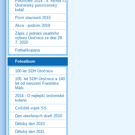
Posvícení 2014 - 4. ročník O
Úročenský posvícenský
koláč
Pivní slavnosti 2015
Akce - podzim 2019
Zápis z jednání osadního
výboru Úročnice ze dne 29.
7. 2020
Fotbal/kopaná
Fotoalbum
100 let SDH Úročnice
105. let SDH Úročnice a 140.
let od narození Františka
Máši
2014 - O nejlepší úročenské
koleno
Cvičiště vojsk SS
Den otevřených dveří 2010
Dětský den 2010
Dětský den 2011