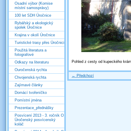
Osadní výbor (Komise
místní samosprávy)
100 let SDH Úročnice
Rybářský a ekologický
spolek Úročnice
Krajina v okolí Úročnice
Turistické trasy přes Úročnici
Použitá literatura a
fotografové
Pohled z cesty od kupeckého krám
Odkazy na literaturu
Ouročenská rychta
← Předchozí
Chvojenská rychta
Zajímavé články
Domácí tvořeníčko
Pomístní jména
Prezentace_přednášky
Posvícení 2013 - 3. ročník O
Úročenský posvícenský
koláč