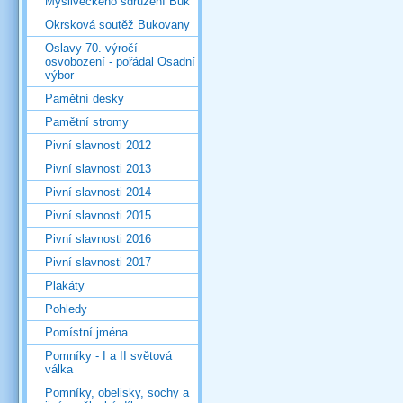
Mysliveckého sdružení Buk
Okrsková soutěž Bukovany
Oslavy 70. výročí
osvobození - pořádal Osadní
výbor
Pamětní desky
Pamětní stromy
Pivní slavnosti 2012
Pivní slavnosti 2013
Pivní slavnosti 2014
Pivní slavnosti 2015
Pivní slavnosti 2016
Pivní slavnosti 2017
Plakáty
Pohledy
Pomístní jména
Pomníky - I a II světová
válka
Pomníky, obelisky, sochy a