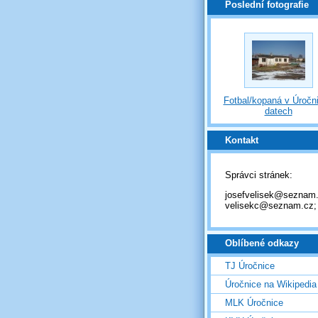
Poslední fotografie
Fotbal/kopaná v Úročni
datech
Kontakt
Správci stránek:
josefvelisek@seznam.
velisekc@seznam.cz;
Oblíbené odkazy
TJ Úročnice
Úročnice na Wikipedia
MLK Úročnice