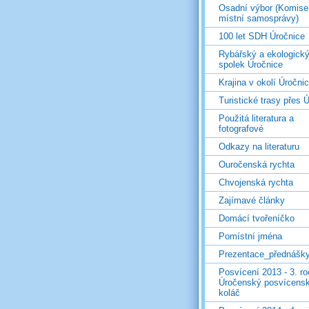
Osadní výbor (Komise
místní samosprávy)
100 let SDH Úročnice
Rybářský a ekologick
spolek Úročnice
Krajina v okolí Úročni
Turistické trasy přes Ú
Použitá literatura a
fotografové
Odkazy na literaturu
Ouročenská rychta
Chvojenská rychta
Zajímavé články
Domácí tvořeníčko
Pomístní jména
Prezentace_přednášk
Posvícení 2013 - 3. r
Úročenský posvícens
koláč