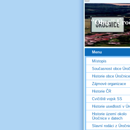
"Obec" Úro
Menu
Místopis
Současnost obce Úroč
Historie obce Úročnice
Zájmové organizace
Historie ČR
Cvičiště vojsk SS
Historie usedlostí v Úr
Historie území okolo
Úročnice v datech
Slavní rodáci z Úročni