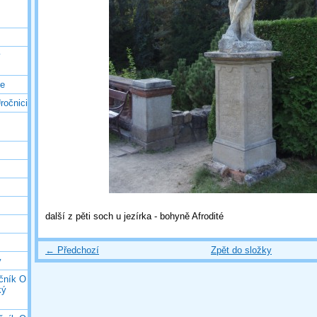
ý
ce
ročnici
další z pěti soch u jezírka - bohyně Afrodité
← Předchozí
Zpět do složky
y
očník O
ký