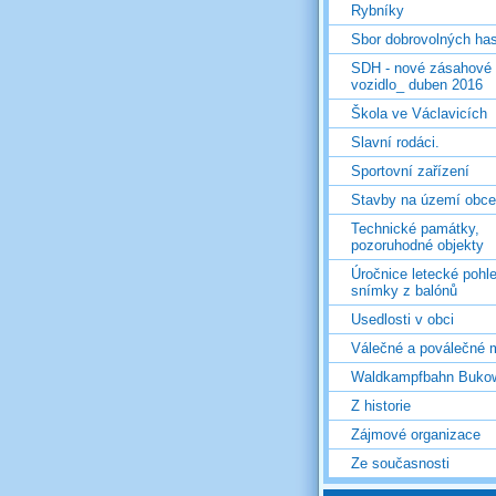
Rybníky
Sbor dobrovolných ha
SDH - nové zásahové
vozidlo_ duben 2016
Škola ve Václavicích
Slavní rodáci.
Sportovní zařízení
Stavby na území obce
Technické památky,
pozoruhodné objekty
Úročnice letecké pohl
snímky z balónů
Usedlosti v obci
Válečné a poválečné 
Waldkampfbahn Buko
Z historie
Zájmové organizace
Ze současnosti