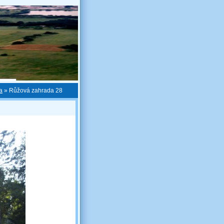
a
»
Růžová zahrada 28