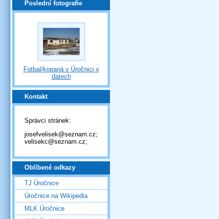
Poslední fotografie
Fotbal/kopaná v Úročnici v
datech
Kontakt
Správci stránek:
josefvelisek@seznam.cz;
velisekc@seznam.cz;
Oblíbené odkazy
TJ Úročnice
Úročnice na Wikipedia
MLK Úročnice