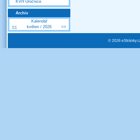
KVH Úročnice
Archiv
Kalendář
<<
květen / 2026
>>
© 2026 eStránky.c