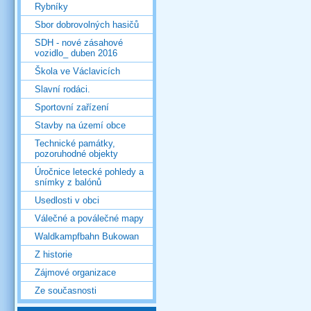
Rybníky
Sbor dobrovolných hasičů
SDH - nové zásahové
vozidlo_ duben 2016
Škola ve Václavicích
Slavní rodáci.
Sportovní zařízení
Stavby na území obce
Technické památky,
pozoruhodné objekty
Úročnice letecké pohledy a
snímky z balónů
Usedlosti v obci
Válečné a poválečné mapy
Waldkampfbahn Bukowan
Z historie
Zájmové organizace
Ze současnosti