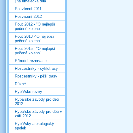
jiná umělecká díla
Posvícení 2011
Posvícení 2012
Pouť 2012 - "O nejlepší
pečené koleno"
Pouť 2013 -"O nejlepší
pečené koleno"
Pouť 2015 - "O nejlepší
pečené koleno"
Přírodní rezervace
Rozcestníky - cyklotrasy
Rozcestníky - pěší trasy
Různé
Rybářské revíry
Rybářské závody pro děti
2012
Rybářské závody pro děti v
září 2012
Rybářský a ekologický
spolek