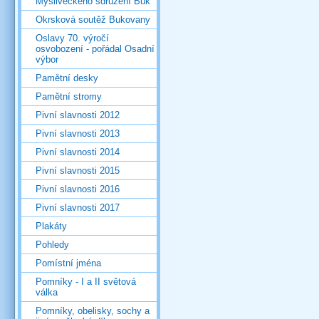
Mysliveckého sdružení Buk
Okrsková soutěž Bukovany
Oslavy 70. výročí
osvobození - pořádal Osadní
výbor
Pamětní desky
Pamětní stromy
Pivní slavnosti 2012
Pivní slavnosti 2013
Pivní slavnosti 2014
Pivní slavnosti 2015
Pivní slavnosti 2016
Pivní slavnosti 2017
Plakáty
Pohledy
Pomístní jména
Pomníky - I a II světová
válka
Pomníky, obelisky, sochy a