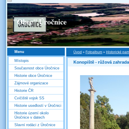
"Obec" Úročnice
Menu
Úvod
»
Fotoalbum
»
Historické pa
Místopis
Konopiště - růžová zahrada
Současnost obce Úročnice
Historie obce Úročnice
Zájmové organizace
Historie ČR
Cvičiště vojsk SS
Historie usedlostí v Úročnici
Historie území okolo
Úročnice v datech
Slavní rodáci z Úročnice