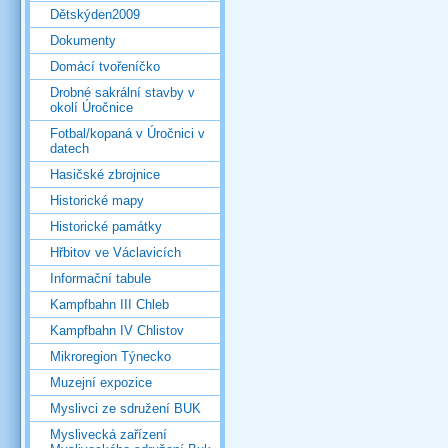
Dětskýden2009
Dokumenty
Domácí tvořeníčko
Drobné sakrální stavby v
okolí Úročnice
Fotbal/kopaná v Úročnici v
datech
Hasičské zbrojnice
Historické mapy
Historické památky
Hřbitov ve Václavicích
Informační tabule
Kampfbahn III Chleb
Kampfbahn IV Chlistov
Mikroregion Týnecko
Muzejní expozice
Myslivci ze sdružení BUK
Myslivecká zařízení