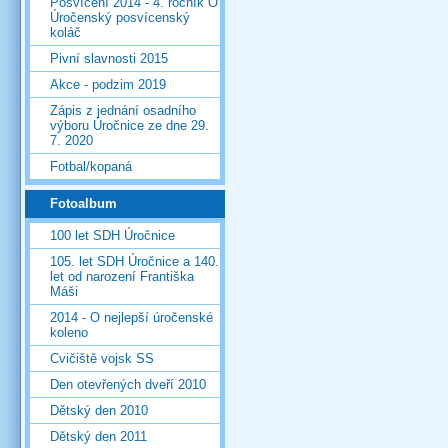
Posvícení 2014 - 4. ročník O
Úročenský posvícenský
koláč
Pivní slavnosti 2015
Akce - podzim 2019
Zápis z jednání osadního
výboru Úročnice ze dne 29.
7. 2020
Fotbal/kopaná
Fotoalbum
100 let SDH Úročnice
105. let SDH Úročnice a 140.
let od narození Františka
Máši
2014 - O nejlepší úročenské
koleno
Cvičiště vojsk SS
Den otevřených dveří 2010
Dětský den 2010
Dětský den 2011