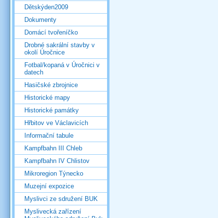
Dětskýden2009
Dokumenty
Domácí tvořeníčko
Drobné sakrální stavby v
okolí Úročnice
Fotbal/kopaná v Úročnici v
datech
Hasičské zbrojnice
Historické mapy
Historické památky
Hřbitov ve Václavicích
Informační tabule
Kampfbahn III Chleb
Kampfbahn IV Chlistov
Mikroregion Týnecko
Muzejní expozice
Myslivci ze sdružení BUK
Myslivecká zařízení