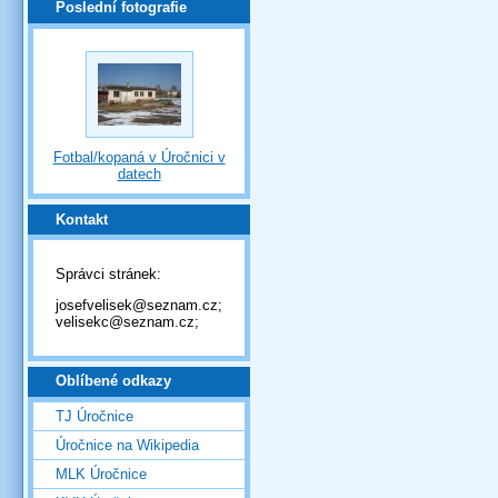
Poslední fotografie
Fotbal/kopaná v Úročnici v
datech
Kontakt
Správci stránek:
josefvelisek@seznam.cz;
velisekc@seznam.cz;
Oblíbené odkazy
TJ Úročnice
Úročnice na Wikipedia
MLK Úročnice