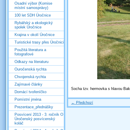
Osadní výbor (Komise
místní samosprávy)
100 let SDH Úročnice
Rybářský a ekologický
spolek Úročnice
Krajina v okolí Úročnice
Turistické trasy přes Úročnici
Použitá literatura a
fotografové
Odkazy na literaturu
Ouročenská rychta
Chvojenská rychta
Zajímavé články
Socha tzv. hermovka s hlavou Ba
Domácí tvořeníčko
Pomístní jména
← Předchozí
Prezentace_přednášky
Posvícení 2013 - 3. ročník O
Úročenský posvícenský
koláč