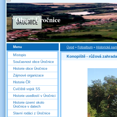
"Obec" Úročnice
Menu
Úvod
»
Fotoalbum
»
Historické pa
Místopis
Konopiště - růžová zahrada
Současnost obce Úročnice
Historie obce Úročnice
Zájmové organizace
Historie ČR
Cvičiště vojsk SS
Historie usedlostí v Úročnici
Historie území okolo
Úročnice v datech
Slavní rodáci z Úročnice