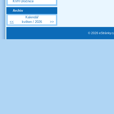
KVH Úročnice
Archiv
Kalendář
<<
květen / 2026
>>
© 2026 eStránky.c