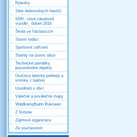
Rybníky
Sbor dobrovolných hasičů
SDH - nové zásahové
vozidlo_ duben 2016
Škola ve Václavicích
Slavní rodáci.
Sportovní zařízení
Stavby na území obce
Technické památky,
pozoruhodné objekty
Úročnice letecké pohledy a
snímky z balónů
Usedlosti v obci
Válečné a poválečné mapy
Waldkampfbahn Bukowan
Z historie
Zájmové organizace
Ze současnosti