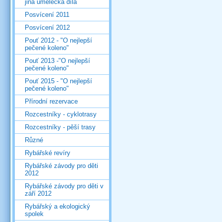
jiná umělecká díla
Posvícení 2011
Posvícení 2012
Pouť 2012 - "O nejlepší
pečené koleno"
Pouť 2013 -"O nejlepší
pečené koleno"
Pouť 2015 - "O nejlepší
pečené koleno"
Přírodní rezervace
Rozcestníky - cyklotrasy
Rozcestníky - pěší trasy
Různé
Rybářské revíry
Rybářské závody pro děti
2012
Rybářské závody pro děti v
září 2012
Rybářský a ekologický
spolek