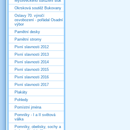
Mysliveckého sdružení Buk
Okrsková soutěž Bukovany
Oslavy 70. výročí
osvobození - pořádal Osadní
výbor
Pamětní desky
Pamětní stromy
Pivní slavnosti 2012
Pivní slavnosti 2013
Pivní slavnosti 2014
Pivní slavnosti 2015
Pivní slavnosti 2016
Pivní slavnosti 2017
Plakáty
Pohledy
Pomístní jména
Pomníky - I a II světová
válka
Pomníky, obelisky, sochy a