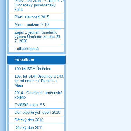
Posvícení 2014 - 4. ročník O
Úročenský posvícenský
koláč
Pivní slavnosti 2015
Akce - podzim 2019
Zápis z jednání osadního
výboru Úročnice ze dne 29.
7. 2020
Fotbal/kopaná
Fotoalbum
100 let SDH Úročnice
105. let SDH Úročnice a 140.
let od narození Františka
Máši
2014 - O nejlepší úročenské
koleno
Cvičiště vojsk SS
Den otevřených dveří 2010
Dětský den 2010
Dětský den 2011