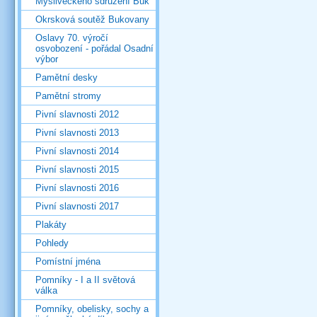
Mysliveckého sdružení Buk
Okrsková soutěž Bukovany
Oslavy 70. výročí
osvobození - pořádal Osadní
výbor
Pamětní desky
Pamětní stromy
Pivní slavnosti 2012
Pivní slavnosti 2013
Pivní slavnosti 2014
Pivní slavnosti 2015
Pivní slavnosti 2016
Pivní slavnosti 2017
Plakáty
Pohledy
Pomístní jména
Pomníky - I a II světová
válka
Pomníky, obelisky, sochy a