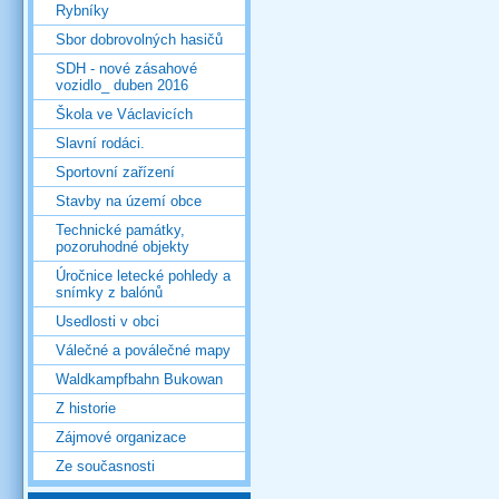
Rybníky
Sbor dobrovolných hasičů
SDH - nové zásahové
vozidlo_ duben 2016
Škola ve Václavicích
Slavní rodáci.
Sportovní zařízení
Stavby na území obce
Technické památky,
pozoruhodné objekty
Úročnice letecké pohledy a
snímky z balónů
Usedlosti v obci
Válečné a poválečné mapy
Waldkampfbahn Bukowan
Z historie
Zájmové organizace
Ze současnosti