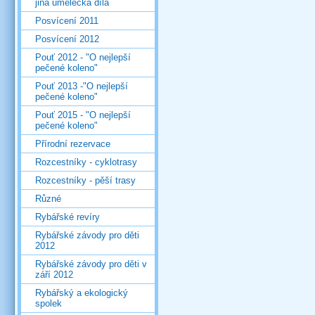
jiná umělecká díla
Posvícení 2011
Posvícení 2012
Pouť 2012 - "O nejlepší
pečené koleno"
Pouť 2013 -"O nejlepší
pečené koleno"
Pouť 2015 - "O nejlepší
pečené koleno"
Přírodní rezervace
Rozcestníky - cyklotrasy
Rozcestníky - pěší trasy
Různé
Rybářské revíry
Rybářské závody pro děti
2012
Rybářské závody pro děti v
září 2012
Rybářský a ekologický
spolek