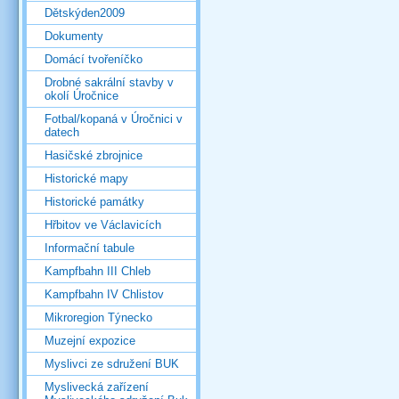
Dětskýden2009
Dokumenty
Domácí tvořeníčko
Drobné sakrální stavby v
okolí Úročnice
Fotbal/kopaná v Úročnici v
datech
Hasičské zbrojnice
Historické mapy
Historické památky
Hřbitov ve Václavicích
Informační tabule
Kampfbahn III Chleb
Kampfbahn IV Chlistov
Mikroregion Týnecko
Muzejní expozice
Myslivci ze sdružení BUK
Myslivecká zařízení