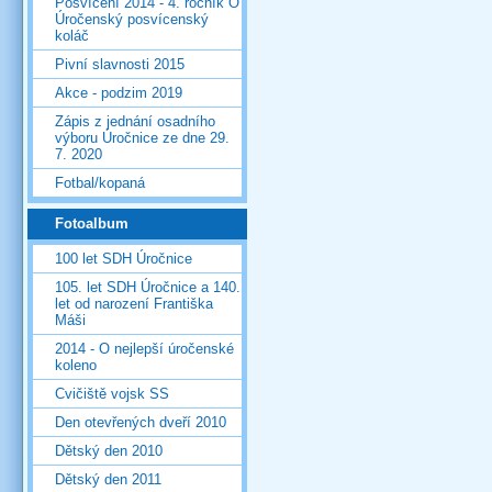
Posvícení 2014 - 4. ročník O
Úročenský posvícenský
koláč
Pivní slavnosti 2015
Akce - podzim 2019
Zápis z jednání osadního
výboru Úročnice ze dne 29.
7. 2020
Fotbal/kopaná
Fotoalbum
100 let SDH Úročnice
105. let SDH Úročnice a 140.
let od narození Františka
Máši
2014 - O nejlepší úročenské
koleno
Cvičiště vojsk SS
Den otevřených dveří 2010
Dětský den 2010
Dětský den 2011