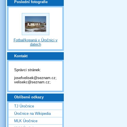
Poslední fotografie
Fotbal/kopaná v Úročnici v
datech
Kontakt
Správci stránek:
josefvelisek@seznam.cz;
velisekc@seznam.cz;
Oblíbené odkazy
TJ Úročnice
Úročnice na Wikipedia
MLK Úročnice