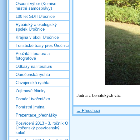
Osadní výbor (Komise
místní samosprávy)
100 let SDH Úročnice
Rybářský a ekologický
spolek Úročnice
Krajina v okolí Úročnice
Turistické trasy přes Úročnici
Použitá literatura a
fotografové
Odkazy na literaturu
Ouročenská rychta
Chvojenská rychta
Zajímavé články
Jedna z benátských váz
Domácí tvořeníčko
Pomístní jména
← Předchozí
Prezentace_přednášky
Posvícení 2013 - 3. ročník O
Úročenský posvícenský
koláč