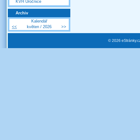
KVH Úročnice
Archiv
Kalendář
<<
květen / 2026
>>
© 2026 eStránky.c