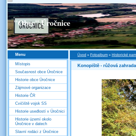
"Obec" Úročnice
Menu
Úvod
»
Fotoalbum
»
Historické pa
Místopis
Konopiště - růžová zahrada
Současnost obce Úročnice
Historie obce Úročnice
Zájmové organizace
Historie ČR
Cvičiště vojsk SS
Historie usedlostí v Úročnici
Historie území okolo
Úročnice v datech
Slavní rodáci z Úročnice