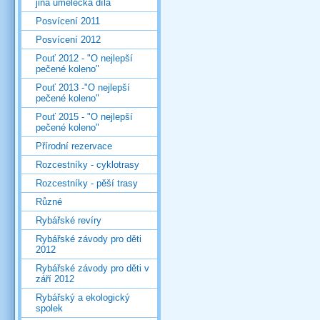
jiná umělecká díla
Posvícení 2011
Posvícení 2012
Pouť 2012 - "O nejlepší
pečené koleno"
Pouť 2013 -"O nejlepší
pečené koleno"
Pouť 2015 - "O nejlepší
pečené koleno"
Přírodní rezervace
Rozcestníky - cyklotrasy
Rozcestníky - pěší trasy
Různé
Rybářské revíry
Rybářské závody pro děti
2012
Rybářské závody pro děti v
září 2012
Rybářský a ekologický
spolek