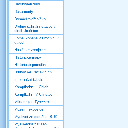
Dětskýden2009
Dokumenty
Domácí tvořeníčko
Drobné sakrální stavby v
okolí Úročnice
Fotbal/kopaná v Úročnici v
datech
Hasičské zbrojnice
Historické mapy
Historické památky
Hřbitov ve Václavicích
Informační tabule
Kampfbahn III Chleb
Kampfbahn IV Chlistov
Mikroregion Týnecko
Muzejní expozice
Myslivci ze sdružení BUK
Myslivecká zařízení