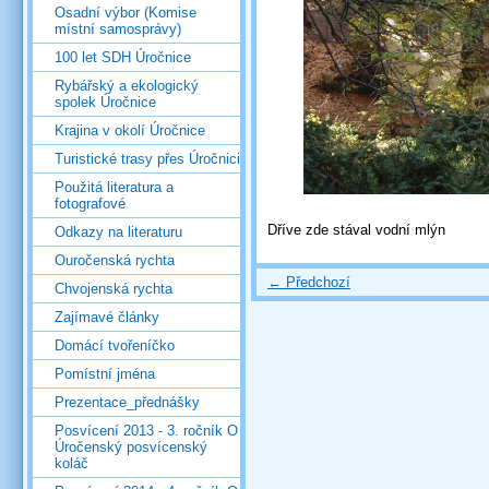
Osadní výbor (Komise
místní samosprávy)
100 let SDH Úročnice
Rybářský a ekologický
spolek Úročnice
Krajina v okolí Úročnice
Turistické trasy přes Úročnici
Použitá literatura a
fotografové
Dříve zde stával vodní mlýn
Odkazy na literaturu
Ouročenská rychta
← Předchozí
Chvojenská rychta
Zajímavé články
Domácí tvořeníčko
Pomístní jména
Prezentace_přednášky
Posvícení 2013 - 3. ročník O
Úročenský posvícenský
koláč