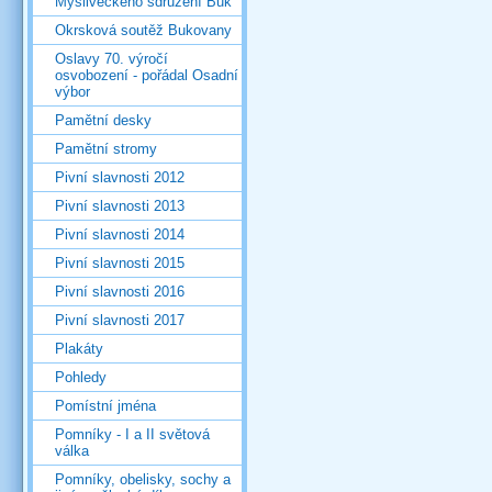
Mysliveckého sdružení Buk
Okrsková soutěž Bukovany
Oslavy 70. výročí
osvobození - pořádal Osadní
výbor
Pamětní desky
Pamětní stromy
Pivní slavnosti 2012
Pivní slavnosti 2013
Pivní slavnosti 2014
Pivní slavnosti 2015
Pivní slavnosti 2016
Pivní slavnosti 2017
Plakáty
Pohledy
Pomístní jména
Pomníky - I a II světová
válka
Pomníky, obelisky, sochy a