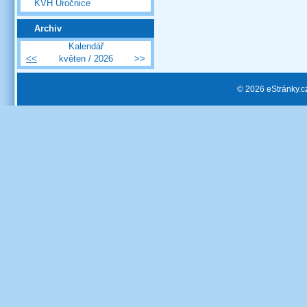
KVH Úročnice
Archiv
Kalendář
<<
květen / 2026
>>
© 2026 eStránky.c