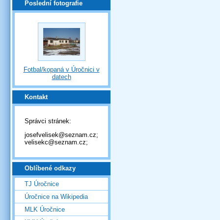
Poslední fotografie
Fotbal/kopaná v Úročnici v
datech
Kontakt
Správci stránek:
josefvelisek@seznam.cz;
velisekc@seznam.cz;
Oblíbené odkazy
TJ Úročnice
Úročnice na Wikipedia
MLK Úročnice