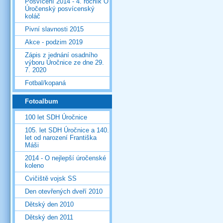
Posvícení 2014 - 4. ročník O
Úročenský posvícenský
koláč
Pivní slavnosti 2015
Akce - podzim 2019
Zápis z jednání osadního
výboru Úročnice ze dne 29.
7. 2020
Fotbal/kopaná
Fotoalbum
100 let SDH Úročnice
105. let SDH Úročnice a 140.
let od narození Františka
Máši
2014 - O nejlepší úročenské
koleno
Cvičiště vojsk SS
Den otevřených dveří 2010
Dětský den 2010
Dětský den 2011