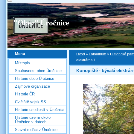
"Obec" Úročnice
Menu
Úvod
»
Fotoalbum
»
Historické pa
elektrárna 1
Místopis
Konopiště - bývalá elektrár
Současnost obce Úročnice
Historie obce Úročnice
Zájmové organizace
Historie ČR
Cvičiště vojsk SS
Historie usedlostí v Úročnici
Historie území okolo
Úročnice v datech
Slavní rodáci z Úročnice