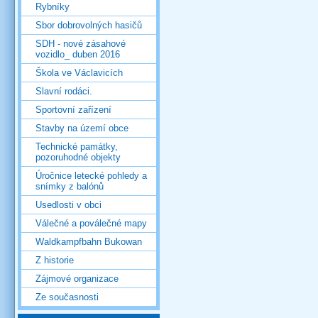
Rybníky
Sbor dobrovolných hasičů
SDH - nové zásahové
vozidlo_ duben 2016
Škola ve Václavicích
Slavní rodáci.
Sportovní zařízení
Stavby na území obce
Technické památky,
pozoruhodné objekty
Úročnice letecké pohledy a
snímky z balónů
Usedlosti v obci
Válečné a poválečné mapy
Waldkampfbahn Bukowan
Z historie
Zájmové organizace
Ze současnosti