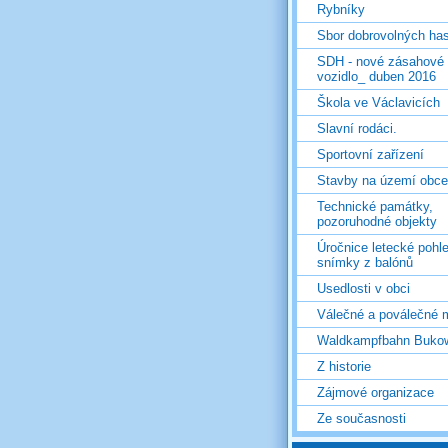
Rybníky
Sbor dobrovolných ha
SDH - nové zásahové
vozidlo_ duben 2016
Škola ve Václavicích
Slavní rodáci.
Sportovní zařízení
Stavby na území obce
Technické památky,
pozoruhodné objekty
Úročnice letecké pohl
snímky z balónů
Usedlosti v obci
Válečné a poválečné 
Waldkampfbahn Buko
Z historie
Zájmové organizace
Ze současnosti