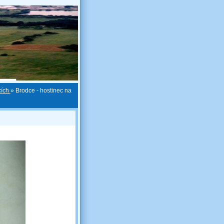
cích
»
Brodce - hostinec na