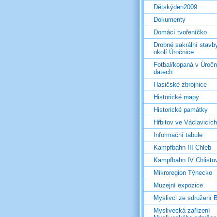
Dětskýden2009
Dokumenty
Domácí tvořeníčko
Drobné sakrální stavb
okolí Úročnice
Fotbal/kopaná v Úročn
datech
Hasičské zbrojnice
Historické mapy
Historické památky
Hřbitov ve Václavicích
Informační tabule
Kampfbahn III Chleb
Kampfbahn IV Chlisto
Mikroregion Týnecko
Muzejní expozice
Myslivci ze sdružení
Myslivecká zařízení