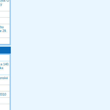
očník O
ký
ího
e 29.
 a 140.
ška
čenské
 2010