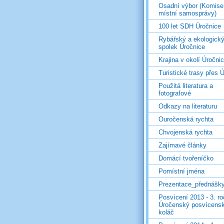
Osadní výbor (Komise
místní samosprávy)
100 let SDH Úročnice
Rybářský a ekologick
spolek Úročnice
Krajina v okolí Úročni
Turistické trasy přes Ú
Použitá literatura a
fotografové
Odkazy na literaturu
Ouročenská rychta
Chvojenská rychta
Zajímavé články
Domácí tvořeníčko
Pomístní jména
Prezentace_přednášk
Posvícení 2013 - 3. r
Úročenský posvícens
koláč