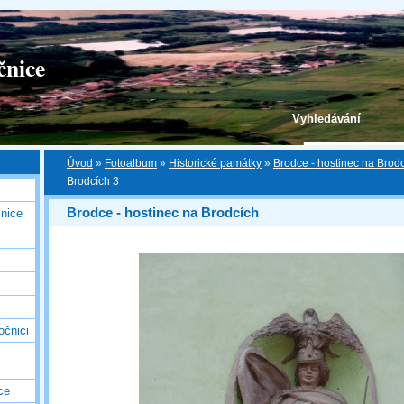
čnice
Vyhledávání
Úvod
»
Fotoalbum
»
Historické památky
»
Brodce - hostinec na Brod
Brodcích 3
Brodce - hostinec na Brodcích
nice
očnici
ce