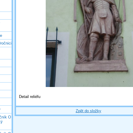
ý
ce
ročnici
Detail reliéfu
y
Zpět do složky
očník O
ký