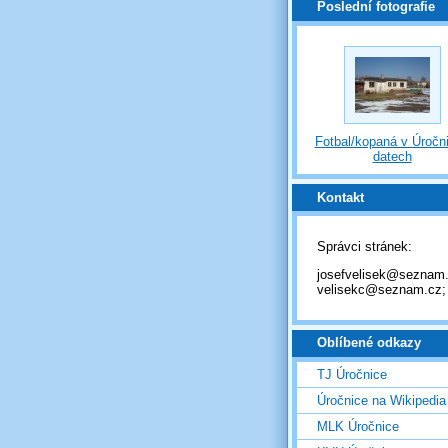
Poslední fotografie
Fotbal/kopaná v Úročni
datech
Kontakt
Správci stránek:
josefvelisek@seznam.
velisekc@seznam.cz;
Oblíbené odkazy
TJ Úročnice
Úročnice na Wikipedia
MLK Úročnice