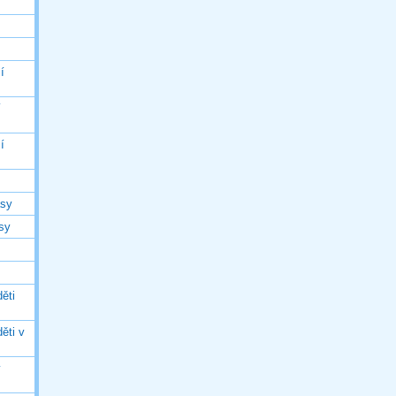
í
í
í
asy
asy
ěti
ěti v
ý