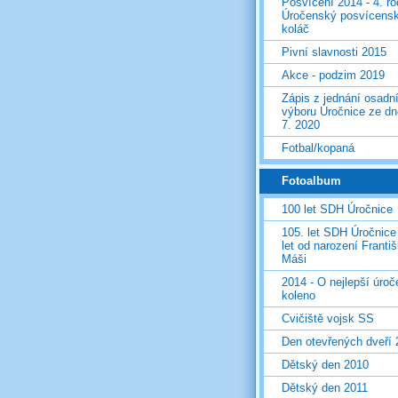
Posvícení 2014 - 4. r
Úročenský posvícens
koláč
Pivní slavnosti 2015
Akce - podzim 2019
Zápis z jednání osadn
výboru Úročnice ze dn
7. 2020
Fotbal/kopaná
Fotoalbum
100 let SDH Úročnice
105. let SDH Úročnice
let od narození Franti
Máši
2014 - O nejlepší úro
koleno
Cvičiště vojsk SS
Den otevřených dveří
Dětský den 2010
Dětský den 2011