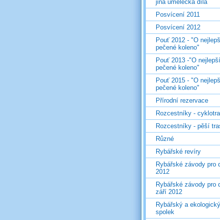
jiná umělecká díla
Posvícení 2011
Posvícení 2012
Pouť 2012 - "O nejlepš
pečené koleno"
Pouť 2013 -"O nejlepš
pečené koleno"
Pouť 2015 - "O nejlepš
pečené koleno"
Přírodní rezervace
Rozcestníky - cyklotr
Rozcestníky - pěší tr
Různé
Rybářské revíry
Rybářské závody pro d
2012
Rybářské závody pro d
září 2012
Rybářský a ekologick
spolek