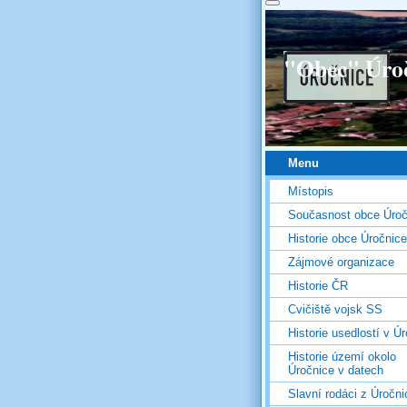
"Obec" Úro
Menu
Místopis
Současnost obce Úroč
Historie obce Úročnice
Zájmové organizace
Historie ČR
Cvičiště vojsk SS
Historie usedlostí v Úr
Historie území okolo
Úročnice v datech
Slavní rodáci z Úročni