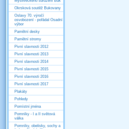
Mysliveckého sdružení Buk
Okrsková soutěž Bukovany
Oslavy 70. výročí
osvobození - pořádal Osadní
výbor
Pamětní desky
Pamětní stromy
Pivní slavnosti 2012
Pivní slavnosti 2013
Pivní slavnosti 2014
Pivní slavnosti 2015
Pivní slavnosti 2016
Pivní slavnosti 2017
Plakáty
Pohledy
Pomístní jména
Pomníky - I a II světová
válka
Pomníky, obelisky, sochy a