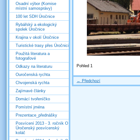
Osadní výbor (Komise
místní samosprávy)
100 let SDH Úročnice
Rybářský a ekologický
spolek Úročnice
Krajina v okolí Úročnice
Turistické trasy přes Úročnici
Použitá literatura a
fotografové
Pohled 1
Odkazy na literaturu
Ouročenská rychta
← Předchozí
Chvojenská rychta
Zajímavé články
Domácí tvořeníčko
Pomístní jména
Prezentace_přednášky
Posvícení 2013 - 3. ročník O
Úročenský posvícenský
koláč