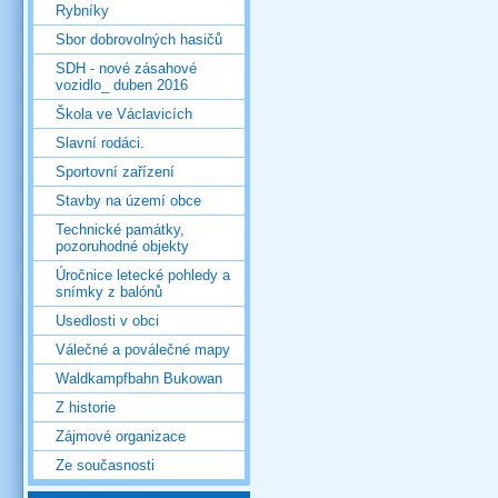
Rybníky
Sbor dobrovolných hasičů
SDH - nové zásahové
vozidlo_ duben 2016
Škola ve Václavicích
Slavní rodáci.
Sportovní zařízení
Stavby na území obce
Technické památky,
pozoruhodné objekty
Úročnice letecké pohledy a
snímky z balónů
Usedlosti v obci
Válečné a poválečné mapy
Waldkampfbahn Bukowan
Z historie
Zájmové organizace
Ze současnosti