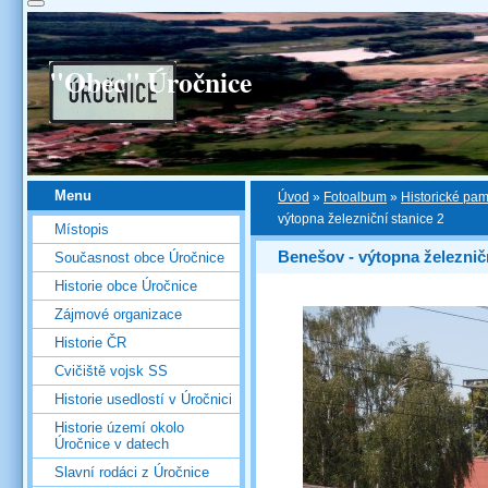
"Obec" Úročnice
Menu
Úvod
»
Fotoalbum
»
Historické pa
výtopna železniční stanice 2
Místopis
Benešov - výtopna železnič
Současnost obce Úročnice
Historie obce Úročnice
Zájmové organizace
Historie ČR
Cvičiště vojsk SS
Historie usedlostí v Úročnici
Historie území okolo
Úročnice v datech
Slavní rodáci z Úročnice