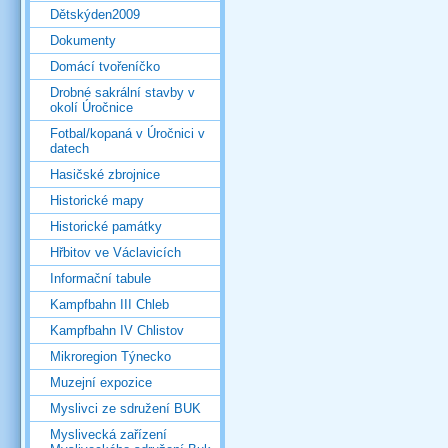
Dětskýden2009
Dokumenty
Domácí tvořeníčko
Drobné sakrální stavby v
okolí Úročnice
Fotbal/kopaná v Úročnici v
datech
Hasičské zbrojnice
Historické mapy
Historické památky
Hřbitov ve Václavicích
Informační tabule
Kampfbahn III Chleb
Kampfbahn IV Chlistov
Mikroregion Týnecko
Muzejní expozice
Myslivci ze sdružení BUK
Myslivecká zařízení