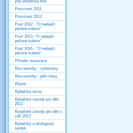
jiná umělecká díla
Posvícení 2011
Posvícení 2012
Pouť 2012 - "O nejlepší
pečené koleno"
Pouť 2013 -"O nejlepší
pečené koleno"
Pouť 2015 - "O nejlepší
pečené koleno"
Přírodní rezervace
Rozcestníky - cyklotrasy
Rozcestníky - pěší trasy
Různé
Rybářské revíry
Rybářské závody pro děti
2012
Rybářské závody pro děti v
září 2012
Rybářský a ekologický
spolek