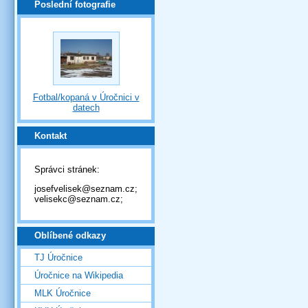
Poslední fotografie
Fotbal/kopaná v Úročnici v
datech
Kontakt
Správci stránek:
josefvelisek@seznam.cz;
velisekc@seznam.cz;
Oblíbené odkazy
TJ Úročnice
Úročnice na Wikipedia
MLK Úročnice