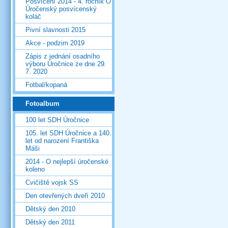
Posvícení 2014 - 4. ročník O
Úročenský posvícenský
koláč
Pivní slavnosti 2015
Akce - podzim 2019
Zápis z jednání osadního
výboru Úročnice ze dne 29.
7. 2020
Fotbal/kopaná
Fotoalbum
100 let SDH Úročnice
105. let SDH Úročnice a 140.
let od narození Františka
Máši
2014 - O nejlepší úročenské
koleno
Cvičiště vojsk SS
Den otevřených dveří 2010
Dětský den 2010
Dětský den 2011