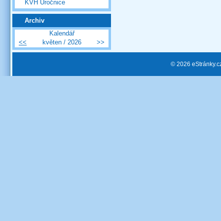
KVH Úročnice
Archiv
Kalendář
<<
květen / 2026
>>
© 2026 eStránky.c