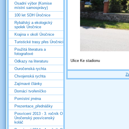
Osadní výbor (Komise
místní samosprávy)
100 let SDH Úročnice
Rybářský a ekologický
spolek Úročnice
Krajina v okolí Úročnice
Turistické trasy přes Úročnici
Použitá literatura a
fotografové
Ulice Ke stadionu
Odkazy na literaturu
Ouročenská rychta
Z
Chvojenská rychta
Zajímavé články
Domácí tvořeníčko
Pomístní jména
Prezentace_přednášky
Posvícení 2013 - 3. ročník O
Úročenský posvícenský
koláč