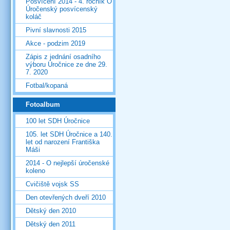
Posvícení 2014 - 4. ročník O
Úročenský posvícenský
koláč
Pivní slavnosti 2015
Akce - podzim 2019
Zápis z jednání osadního
výboru Úročnice ze dne 29.
7. 2020
Fotbal/kopaná
Fotoalbum
100 let SDH Úročnice
105. let SDH Úročnice a 140.
let od narození Františka
Máši
2014 - O nejlepší úročenské
koleno
Cvičiště vojsk SS
Den otevřených dveří 2010
Dětský den 2010
Dětský den 2011