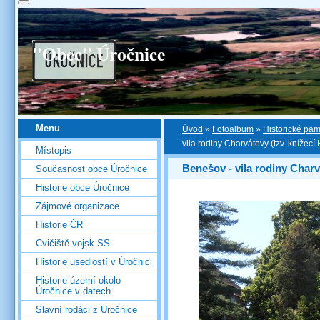
"Obec" Úročnice
Menu
Úvod
»
Fotoalbum
»
Historické pa
vila rodiny Charvátovy (tzv. knížecí
Místopis
Benešov - vila rodiny Charv
Současnost obce Úročnice
Historie obce Úročnice
Zájmové organizace
Historie ČR
Cvičiště vojsk SS
Historie usedlostí v Úročnici
Historie území okolo
Úročnice v datech
Slavní rodáci z Úročnice