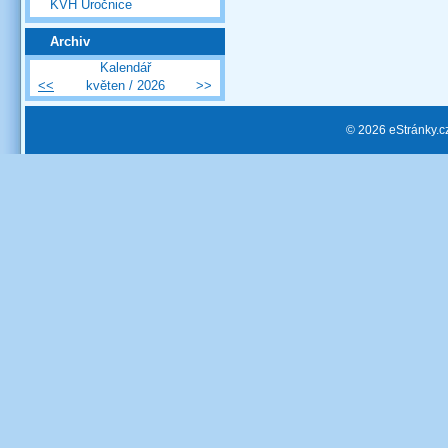
KVH Úročnice
Archiv
Kalendář
<<
květen / 2026
>>
© 2026 eStránky.c