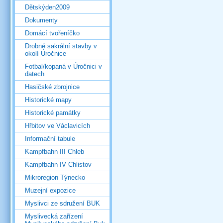
Dětskýden2009
Dokumenty
Domácí tvořeníčko
Drobné sakrální stavby v
okolí Úročnice
Fotbal/kopaná v Úročnici v
datech
Hasičské zbrojnice
Historické mapy
Historické památky
Hřbitov ve Václavicích
Informační tabule
Kampfbahn III Chleb
Kampfbahn IV Chlistov
Mikroregion Týnecko
Muzejní expozice
Myslivci ze sdružení BUK
Myslivecká zařízení