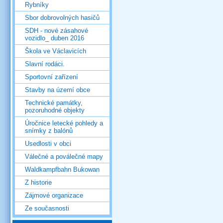
Rybníky
Sbor dobrovolných hasičů
SDH - nové zásahové
vozidlo_ duben 2016
Škola ve Václavicích
Slavní rodáci.
Sportovní zařízení
Stavby na území obce
Technické památky,
pozoruhodné objekty
Úročnice letecké pohledy a
snímky z balónů
Usedlosti v obci
Válečné a poválečné mapy
Waldkampfbahn Bukowan
Z historie
Zájmové organizace
Ze současnosti