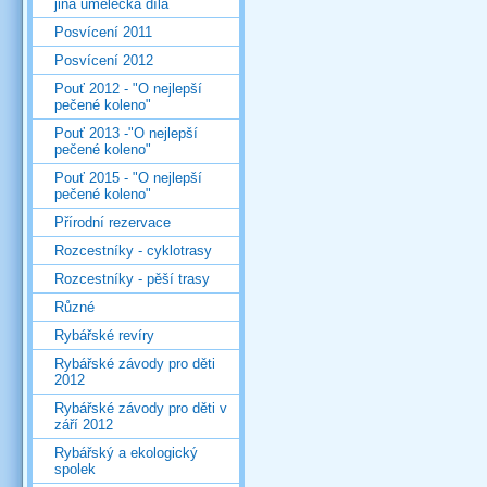
jiná umělecká díla
Posvícení 2011
Posvícení 2012
Pouť 2012 - "O nejlepší
pečené koleno"
Pouť 2013 -"O nejlepší
pečené koleno"
Pouť 2015 - "O nejlepší
pečené koleno"
Přírodní rezervace
Rozcestníky - cyklotrasy
Rozcestníky - pěší trasy
Různé
Rybářské revíry
Rybářské závody pro děti
2012
Rybářské závody pro děti v
září 2012
Rybářský a ekologický
spolek