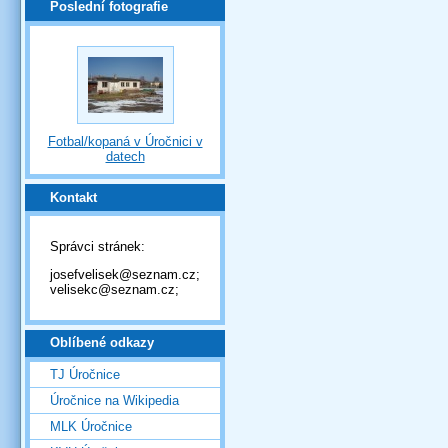
Poslední fotografie
Fotbal/kopaná v Úročnici v
datech
Kontakt
Správci stránek:
josefvelisek@seznam.cz;
velisekc@seznam.cz;
Oblíbené odkazy
TJ Úročnice
Úročnice na Wikipedia
MLK Úročnice