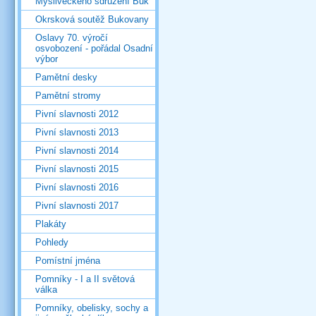
Mysliveckého sdružení Buk
Okrsková soutěž Bukovany
Oslavy 70. výročí
osvobození - pořádal Osadní
výbor
Pamětní desky
Pamětní stromy
Pivní slavnosti 2012
Pivní slavnosti 2013
Pivní slavnosti 2014
Pivní slavnosti 2015
Pivní slavnosti 2016
Pivní slavnosti 2017
Plakáty
Pohledy
Pomístní jména
Pomníky - I a II světová
válka
Pomníky, obelisky, sochy a