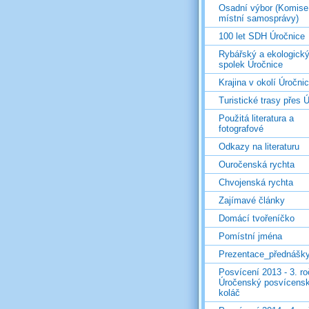
Osadní výbor (Komise
místní samosprávy)
100 let SDH Úročnice
Rybářský a ekologick
spolek Úročnice
Krajina v okolí Úročni
Turistické trasy přes Ú
Použitá literatura a
fotografové
Odkazy na literaturu
Ouročenská rychta
Chvojenská rychta
Zajímavé články
Domácí tvořeníčko
Pomístní jména
Prezentace_přednášk
Posvícení 2013 - 3. r
Úročenský posvícens
koláč