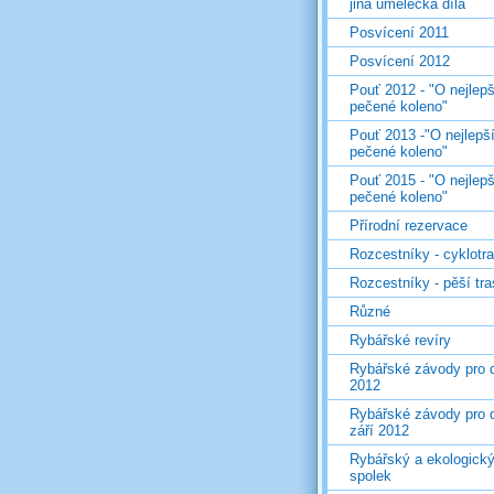
jiná umělecká díla
Posvícení 2011
Posvícení 2012
Pouť 2012 - "O nejlepš
pečené koleno"
Pouť 2013 -"O nejlepš
pečené koleno"
Pouť 2015 - "O nejlepš
pečené koleno"
Přírodní rezervace
Rozcestníky - cyklotr
Rozcestníky - pěší tr
Různé
Rybářské revíry
Rybářské závody pro d
2012
Rybářské závody pro d
září 2012
Rybářský a ekologick
spolek