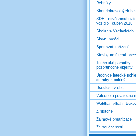
Rybníky
Sbor dobrovolných ha
SDH - nové zásahové
vozidlo_ duben 2016
Škola ve Václavicích
Slavní rodáci.
Sportovní zařízení
Stavby na území obce
Technické památky,
pozoruhodné objekty
Úročnice letecké pohl
snímky z balónů
Usedlosti v obci
Válečné a poválečné 
Waldkampfbahn Buko
Z historie
Zájmové organizace
Ze současnosti