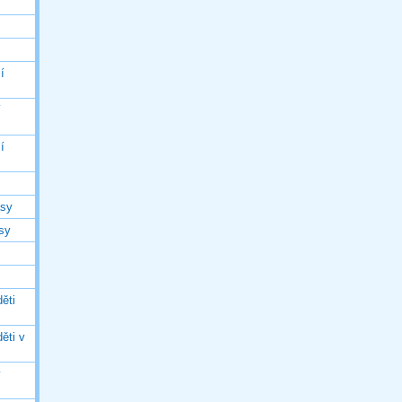
í
í
í
asy
asy
ěti
ěti v
ý