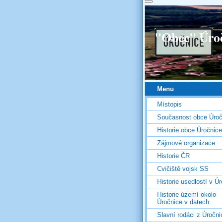
"Obec" Úro
Menu
Místopis
Současnost obce Úroč
Historie obce Úročnice
Zájmové organizace
Historie ČR
Cvičiště vojsk SS
Historie usedlostí v Úr
Historie území okolo
Úročnice v datech
Slavní rodáci z Úročni