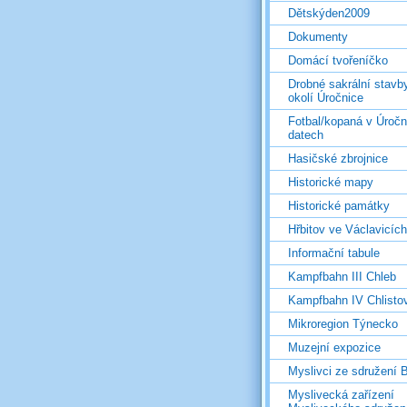
Dětskýden2009
Dokumenty
Domácí tvořeníčko
Drobné sakrální stavb
okolí Úročnice
Fotbal/kopaná v Úročn
datech
Hasičské zbrojnice
Historické mapy
Historické památky
Hřbitov ve Václavicích
Informační tabule
Kampfbahn III Chleb
Kampfbahn IV Chlisto
Mikroregion Týnecko
Muzejní expozice
Myslivci ze sdružení
Myslivecká zařízení