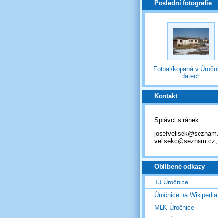
Poslední fotografie
Fotbal/kopaná v Úročni
datech
Kontakt
Správci stránek:
josefvelisek@seznam.
velisekc@seznam.cz;
Oblíbené odkazy
TJ Úročnice
Úročnice na Wikipedia
MLK Úročnice