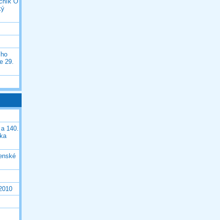
očník O
ký
ího
e 29.
 a 140.
ška
čenské
 2010