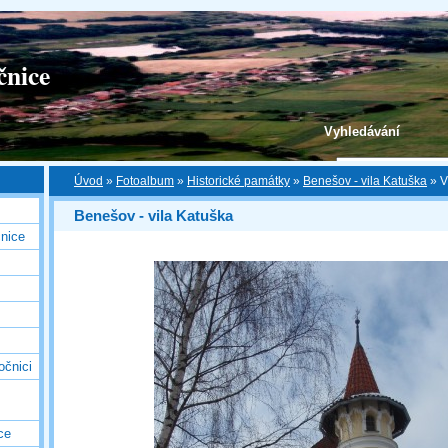
čnice
Vyhledávání
Úvod
»
Fotoalbum
»
Historické památky
»
Benešov - vila Katuška
»
V
Benešov - vila Katuška
nice
očnici
ce