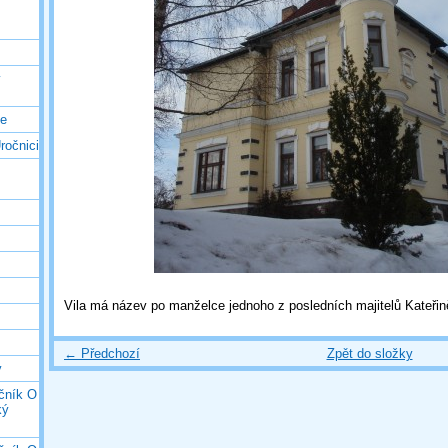
ý
ce
ročnici
Vila má název po manželce jednoho z posledních majitelů Kateřin
← Předchozí
Zpět do složky
y
očník O
ký