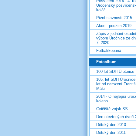
Posvícení 2014 - 4. r
Úročenský posvícens
koláč
Pivní slavnosti 2015
Akce - podzim 2019
Zápis z jednání osadn
výboru Úročnice ze dn
7. 2020
Fotbal/kopaná
Fotoalbum
100 let SDH Úročnice
105. let SDH Úročnice
let od narození Franti
Máši
2014 - O nejlepší úro
koleno
Cvičiště vojsk SS
Den otevřených dveří
Dětský den 2010
Dětský den 2011