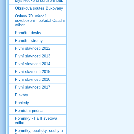
Mysliveckého sdružení Buk
Okrsková soutěž Bukovany
Oslavy 70. výročí
osvobození - pořádal Osadní
výbor
Pamětní desky
Pamětní stromy
Pivní slavnosti 2012
Pivní slavnosti 2013
Pivní slavnosti 2014
Pivní slavnosti 2015
Pivní slavnosti 2016
Pivní slavnosti 2017
Plakáty
Pohledy
Pomístní jména
Pomníky - I a II světová
válka
Pomníky, obelisky, sochy a