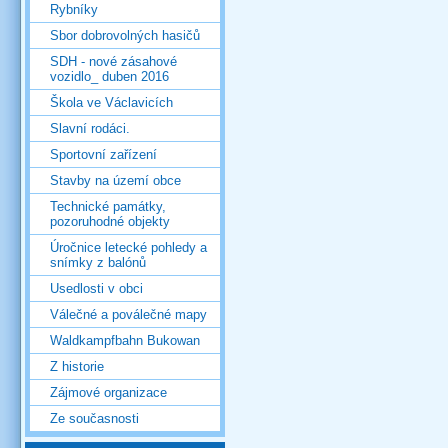
Rybníky
Sbor dobrovolných hasičů
SDH - nové zásahové
vozidlo_ duben 2016
Škola ve Václavicích
Slavní rodáci.
Sportovní zařízení
Stavby na území obce
Technické památky,
pozoruhodné objekty
Úročnice letecké pohledy a
snímky z balónů
Usedlosti v obci
Válečné a poválečné mapy
Waldkampfbahn Bukowan
Z historie
Zájmové organizace
Ze současnosti