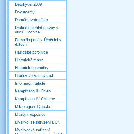
Dětskýden2009
Dokumenty
Domácí tvořeníčko
Drobné sakrální stavby v
okolí Úročnice
Fotbal/kopaná v Úročnici v
datech
Hasičské zbrojnice
Historické mapy
Historické památky
Hřbitov ve Václavicích
Informační tabule
Kampfbahn III Chleb
Kampfbahn IV Chlistov
Mikroregion Týnecko
Muzejní expozice
Myslivci ze sdružení BUK
Myslivecká zařízení