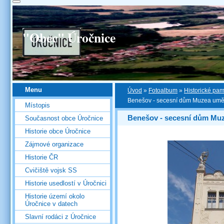
"Obec" Úročnice
Menu
Úvod
»
Fotoalbum
»
Historické pa
Benešov - secesní dům Muzea umění
Místopis
Benešov - secesní dům Muz
Současnost obce Úročnice
Historie obce Úročnice
Zájmové organizace
Historie ČR
Cvičiště vojsk SS
Historie usedlostí v Úročnici
Historie území okolo
Úročnice v datech
Slavní rodáci z Úročnice