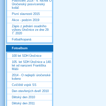
Posvícení 2014 - 4. ročník O
Úročenský posvícenský
koláč
Pivní slavnosti 2015
Akce - podzim 2019
Zápis z jednání osadního
výboru Úročnice ze dne 29.
7. 2020
Fotbal/kopaná
Fotoalbum
100 let SDH Úročnice
105. let SDH Úročnice a 140.
let od narození Františka
Máši
2014 - O nejlepší úročenské
koleno
Cvičiště vojsk SS
Den otevřených dveří 2010
Dětský den 2010
Dětský den 2011