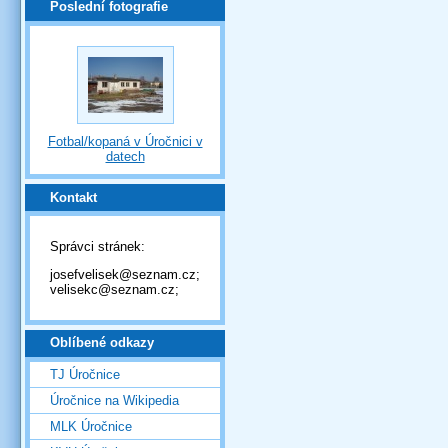
Poslední fotografie
Fotbal/kopaná v Úročnici v
datech
Kontakt
Správci stránek:
josefvelisek@seznam.cz;
velisekc@seznam.cz;
Oblíbené odkazy
TJ Úročnice
Úročnice na Wikipedia
MLK Úročnice