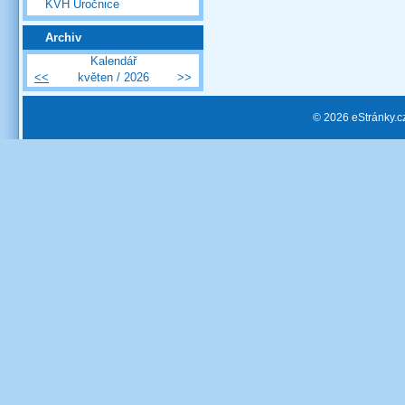
KVH Úročnice
Archiv
Kalendář
<<
květen / 2026
>>
© 2026 eStránky.c