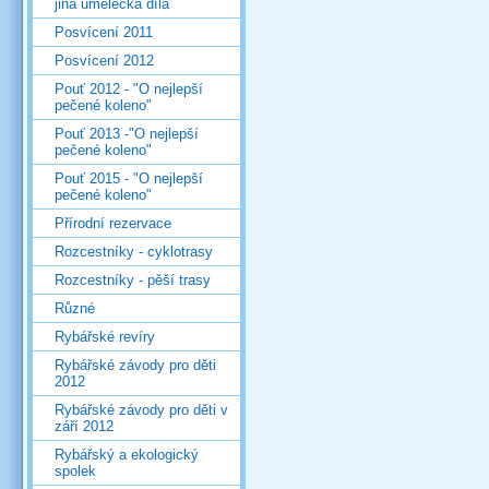
jiná umělecká díla
Posvícení 2011
Posvícení 2012
Pouť 2012 - "O nejlepší
pečené koleno"
Pouť 2013 -"O nejlepší
pečené koleno"
Pouť 2015 - "O nejlepší
pečené koleno"
Přírodní rezervace
Rozcestníky - cyklotrasy
Rozcestníky - pěší trasy
Různé
Rybářské revíry
Rybářské závody pro děti
2012
Rybářské závody pro děti v
září 2012
Rybářský a ekologický
spolek