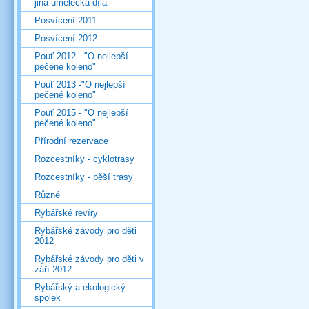
jiná umělecká díla
Posvícení 2011
Posvícení 2012
Pouť 2012 - "O nejlepší
pečené koleno"
Pouť 2013 -"O nejlepší
pečené koleno"
Pouť 2015 - "O nejlepší
pečené koleno"
Přírodní rezervace
Rozcestníky - cyklotrasy
Rozcestníky - pěší trasy
Různé
Rybářské revíry
Rybářské závody pro děti
2012
Rybářské závody pro děti v
září 2012
Rybářský a ekologický
spolek