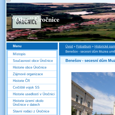
"Obec" Úročnice
Menu
Úvod
»
Fotoalbum
»
Historické pa
Benešov - secesní dům Muzea umění
Místopis
Benešov - secesní dům Muz
Současnost obce Úročnice
Historie obce Úročnice
Zájmové organizace
Historie ČR
Cvičiště vojsk SS
Historie usedlostí v Úročnici
Historie území okolo
Úročnice v datech
Slavní rodáci z Úročnice