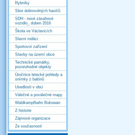
Rybníky
Sbor dobrovolných hasičů
SDH - nové zásahové
vozidlo_ duben 2016
Škola ve Václavicích
Slavní rodáci.
Sportovní zařízení
Stavby na území obce
Technické památky,
pozoruhodné objekty
Úročnice letecké pohledy a
snímky z balónů
Usedlosti v obci
Válečné a poválečné mapy
Waldkampfbahn Bukowan
Z historie
Zájmové organizace
Ze současnosti