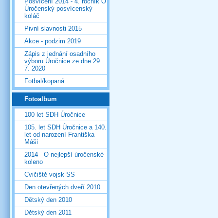
Posvícení 2014 - 4. ročník O
Úročenský posvícenský
koláč
Pivní slavnosti 2015
Akce - podzim 2019
Zápis z jednání osadního
výboru Úročnice ze dne 29.
7. 2020
Fotbal/kopaná
Fotoalbum
100 let SDH Úročnice
105. let SDH Úročnice a 140.
let od narození Františka
Máši
2014 - O nejlepší úročenské
koleno
Cvičiště vojsk SS
Den otevřených dveří 2010
Dětský den 2010
Dětský den 2011