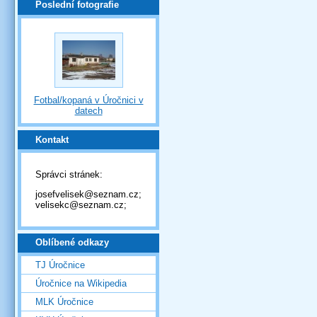
Poslední fotografie
Fotbal/kopaná v Úročnici v
datech
Kontakt
Správci stránek:
josefvelisek@seznam.cz;
velisekc@seznam.cz;
Oblíbené odkazy
TJ Úročnice
Úročnice na Wikipedia
MLK Úročnice