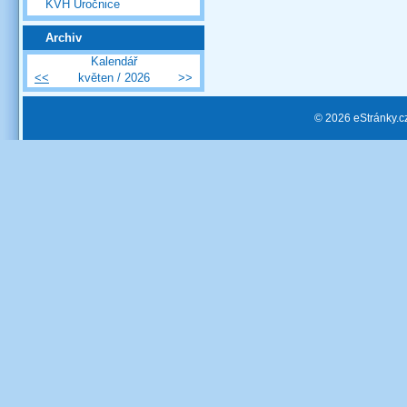
KVH Úročnice
Archiv
Kalendář
<<
květen / 2026
>>
© 2026 eStránky.c