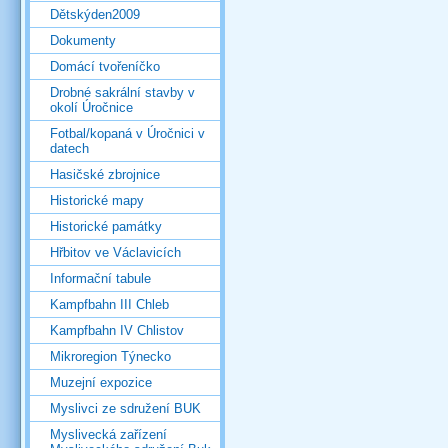
Dětskýden2009
Dokumenty
Domácí tvořeníčko
Drobné sakrální stavby v
okolí Úročnice
Fotbal/kopaná v Úročnici v
datech
Hasičské zbrojnice
Historické mapy
Historické památky
Hřbitov ve Václavicích
Informační tabule
Kampfbahn III Chleb
Kampfbahn IV Chlistov
Mikroregion Týnecko
Muzejní expozice
Myslivci ze sdružení BUK
Myslivecká zařízení