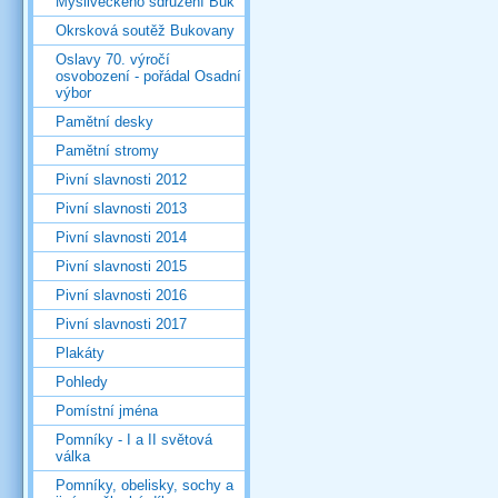
Mysliveckého sdružení Buk
Okrsková soutěž Bukovany
Oslavy 70. výročí
osvobození - pořádal Osadní
výbor
Pamětní desky
Pamětní stromy
Pivní slavnosti 2012
Pivní slavnosti 2013
Pivní slavnosti 2014
Pivní slavnosti 2015
Pivní slavnosti 2016
Pivní slavnosti 2017
Plakáty
Pohledy
Pomístní jména
Pomníky - I a II světová
válka
Pomníky, obelisky, sochy a