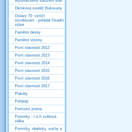
Mysliveckého sdružení Buk
Okrsková soutěž Bukovany
Oslavy 70. výročí
osvobození - pořádal Osadní
výbor
Pamětní desky
Pamětní stromy
Pivní slavnosti 2012
Pivní slavnosti 2013
Pivní slavnosti 2014
Pivní slavnosti 2015
Pivní slavnosti 2016
Pivní slavnosti 2017
Plakáty
Pohledy
Pomístní jména
Pomníky - I a II světová
válka
Pomníky, obelisky, sochy a