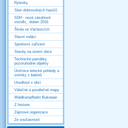
Rybníky
Sbor dobrovolných hasičů
SDH - nové zásahové
vozidlo_ duben 2016
Škola ve Václavicích
Slavní rodáci.
Sportovní zařízení
Stavby na území obce
Technické památky,
pozoruhodné objekty
Úročnice letecké pohledy a
snímky z balónů
Usedlosti v obci
Válečné a poválečné mapy
Waldkampfbahn Bukowan
Z historie
Zájmové organizace
Ze současnosti