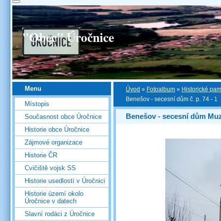
"Obec" Úročnice
Menu
Úvod
»
Fotoalbum
»
Historické pa
Benešov - secesní dům č. p. 74 - 1
Místopis
Benešov - secesní dům Muz
Současnost obce Úročnice
Historie obce Úročnice
Zájmové organizace
Historie ČR
Cvičiště vojsk SS
Historie usedlostí v Úročnici
Historie území okolo
Úročnice v datech
Slavní rodáci z Úročnice