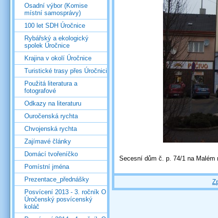
Osadní výbor (Komise
místní samosprávy)
100 let SDH Úročnice
Rybářský a ekologický
spolek Úročnice
Krajina v okolí Úročnice
Turistické trasy přes Úročnici
Použitá literatura a
fotografové
Odkazy na literaturu
Ouročenská rychta
Chvojenská rychta
Zajímavé články
Domácí tvořeníčko
Secesní dům č. p. 74/1 na Malém 
Pomístní jména
Prezentace_přednášky
Z
Posvícení 2013 - 3. ročník O
Úročenský posvícenský
koláč