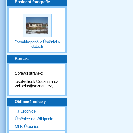
Poslední fotografie
Fotbal/kopaná v Úročnici v
datech
Kontakt
Správci stránek:
josefvelisek@seznam.cz;
velisekc@seznam.cz;
Oblíbené odkazy
TJ Úročnice
Úročnice na Wikipedia
MLK Úročnice