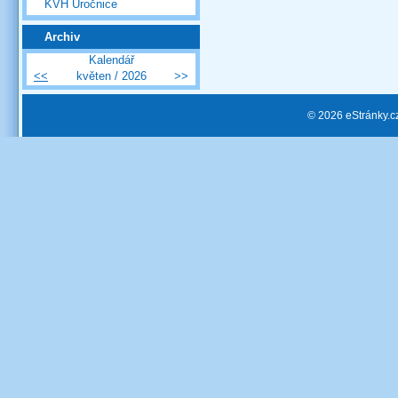
KVH Úročnice
Archiv
Kalendář
<<
květen / 2026
>>
© 2026 eStránky.c