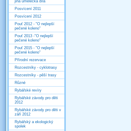
jiná umělecká díla
Posvícení 2011
Posvícení 2012
Pouť 2012 - "O nejlepší
pečené koleno"
Pouť 2013 -"O nejlepší
pečené koleno"
Pouť 2015 - "O nejlepší
pečené koleno"
Přírodní rezervace
Rozcestníky - cyklotrasy
Rozcestníky - pěší trasy
Různé
Rybářské revíry
Rybářské závody pro děti
2012
Rybářské závody pro děti v
září 2012
Rybářský a ekologický
spolek