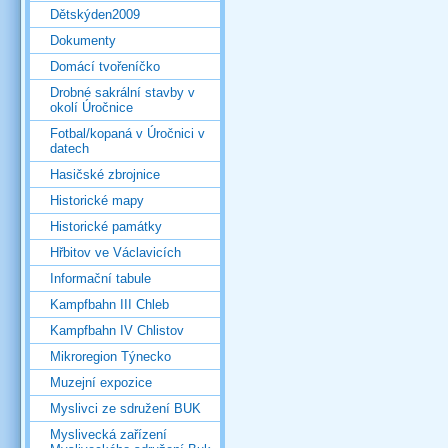
Dětskýden2009
Dokumenty
Domácí tvořeníčko
Drobné sakrální stavby v
okolí Úročnice
Fotbal/kopaná v Úročnici v
datech
Hasičské zbrojnice
Historické mapy
Historické památky
Hřbitov ve Václavicích
Informační tabule
Kampfbahn III Chleb
Kampfbahn IV Chlistov
Mikroregion Týnecko
Muzejní expozice
Myslivci ze sdružení BUK
Myslivecká zařízení