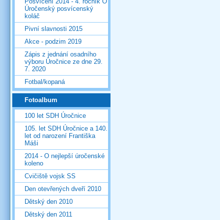
Posvícení 2014 - 4. ročník O
Úročenský posvícenský
koláč
Pivní slavnosti 2015
Akce - podzim 2019
Zápis z jednání osadního
výboru Úročnice ze dne 29.
7. 2020
Fotbal/kopaná
Fotoalbum
100 let SDH Úročnice
105. let SDH Úročnice a 140.
let od narození Františka
Máši
2014 - O nejlepší úročenské
koleno
Cvičiště vojsk SS
Den otevřených dveří 2010
Dětský den 2010
Dětský den 2011