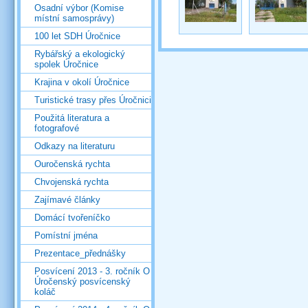
Osadní výbor (Komise
místní samosprávy)
100 let SDH Úročnice
Rybářský a ekologický
spolek Úročnice
Krajina v okolí Úročnice
Turistické trasy přes Úročnici
Použitá literatura a
fotografové
Odkazy na literaturu
Ouročenská rychta
Chvojenská rychta
Zajímavé články
Domácí tvořeníčko
Pomístní jména
Prezentace_přednášky
Posvícení 2013 - 3. ročník O
Úročenský posvícenský
koláč