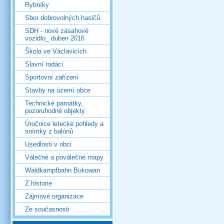
Rybníky
Sbor dobrovolných hasičů
SDH - nové zásahové
vozidlo_ duben 2016
Škola ve Václavicích
Slavní rodáci.
Sportovní zařízení
Stavby na území obce
Technické památky,
pozoruhodné objekty
Úročnice letecké pohledy a
snímky z balónů
Usedlosti v obci
Válečné a poválečné mapy
Waldkampfbahn Bukowan
Z historie
Zájmové organizace
Ze současnosti