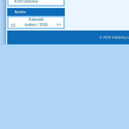
KVH Úročnice
Archiv
Kalendář
<<
květen / 2026
>>
© 2026 eStránky.c