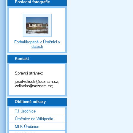
Poslední fotografie
Fotbal/kopaná v Úročnici v
datech
Kontakt
Správci stránek:
josefvelisek@seznam.cz;
velisekc@seznam.cz;
Oblíbené odkazy
TJ Úročnice
Úročnice na Wikipedia
MLK Úročnice