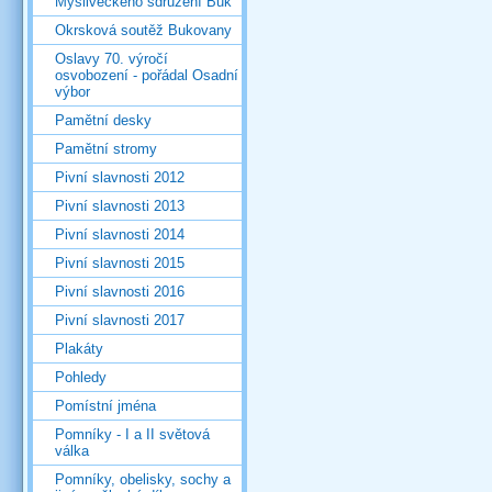
Mysliveckého sdružení Buk
Okrsková soutěž Bukovany
Oslavy 70. výročí
osvobození - pořádal Osadní
výbor
Pamětní desky
Pamětní stromy
Pivní slavnosti 2012
Pivní slavnosti 2013
Pivní slavnosti 2014
Pivní slavnosti 2015
Pivní slavnosti 2016
Pivní slavnosti 2017
Plakáty
Pohledy
Pomístní jména
Pomníky - I a II světová
válka
Pomníky, obelisky, sochy a