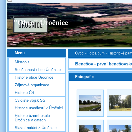
"Obec" Úročnice
Menu
Úvod
»
Fotoalbum
»
Historické pa
Místopis
Benešov - první benešovsk
Současnost obce Úročnice
Fotografie
Historie obce Úročnice
Zájmové organizace
Historie ČR
Cvičiště vojsk SS
Historie usedlostí v Úročnici
Historie území okolo
Úročnice v datech
Slavní rodáci z Úročnice