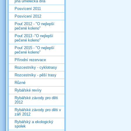
jiná umělecká díla
Posvícení 2011
Posvícení 2012
Pouť 2012 - "O nejlepší
pečené koleno"
Pouť 2013 -"O nejlepší
pečené koleno"
Pouť 2015 - "O nejlepší
pečené koleno"
Přírodní rezervace
Rozcestníky - cyklotrasy
Rozcestníky - pěší trasy
Různé
Rybářské revíry
Rybářské závody pro děti
2012
Rybářské závody pro děti v
září 2012
Rybářský a ekologický
spolek