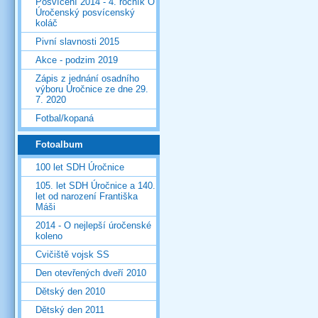
Posvícení 2014 - 4. ročník O
Úročenský posvícenský
koláč
Pivní slavnosti 2015
Akce - podzim 2019
Zápis z jednání osadního
výboru Úročnice ze dne 29.
7. 2020
Fotbal/kopaná
Fotoalbum
100 let SDH Úročnice
105. let SDH Úročnice a 140.
let od narození Františka
Máši
2014 - O nejlepší úročenské
koleno
Cvičiště vojsk SS
Den otevřených dveří 2010
Dětský den 2010
Dětský den 2011