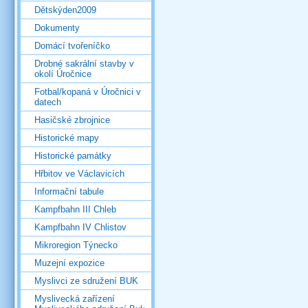
Dětskýden2009
Dokumenty
Domácí tvořeníčko
Drobné sakrální stavby v
okolí Úročnice
Fotbal/kopaná v Úročnici v
datech
Hasičské zbrojnice
Historické mapy
Historické památky
Hřbitov ve Václavicích
Informační tabule
Kampfbahn III Chleb
Kampfbahn IV Chlistov
Mikroregion Týnecko
Muzejní expozice
Myslivci ze sdružení BUK
Myslivecká zařízení