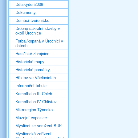
Dětskýden2009
Dokumenty
Domácí tvořeníčko
Drobné sakrální stavby v
okolí Úročnice
Fotbal/kopaná v Úročnici v
datech
Hasičské zbrojnice
Historické mapy
Historické památky
Hřbitov ve Václavicích
Informační tabule
Kampfbahn III Chleb
Kampfbahn IV Chlistov
Mikroregion Týnecko
Muzejní expozice
Myslivci ze sdružení BUK
Myslivecká zařízení