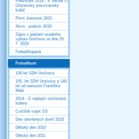
Posvícení 2014 - 4. ročník O
Úročenský posvícenský
koláč
Pivní slavnosti 2015
Akce - podzim 2019
Zápis z jednání osadního
výboru Úročnice ze dne 29.
7. 2020
Fotbal/kopaná
Fotoalbum
100 let SDH Úročnice
105. let SDH Úročnice a 140.
let od narození Františka
Máši
2014 - O nejlepší úročenské
koleno
Cvičiště vojsk SS
Den otevřených dveří 2010
Dětský den 2010
Dětský den 2011