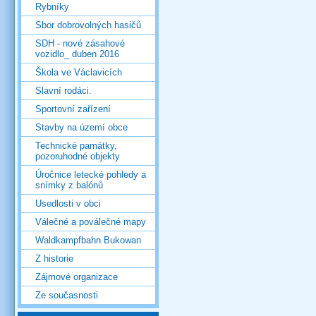
Rybníky
Sbor dobrovolných hasičů
SDH - nové zásahové
vozidlo_ duben 2016
Škola ve Václavicích
Slavní rodáci.
Sportovní zařízení
Stavby na území obce
Technické památky,
pozoruhodné objekty
Úročnice letecké pohledy a
snímky z balónů
Usedlosti v obci
Válečné a poválečné mapy
Waldkampfbahn Bukowan
Z historie
Zájmové organizace
Ze současnosti