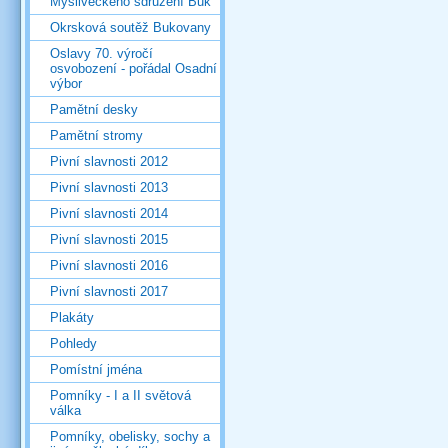
Mysliveckého sdružení Buk
Okrsková soutěž Bukovany
Oslavy 70. výročí
osvobození - pořádal Osadní
výbor
Pamětní desky
Pamětní stromy
Pivní slavnosti 2012
Pivní slavnosti 2013
Pivní slavnosti 2014
Pivní slavnosti 2015
Pivní slavnosti 2016
Pivní slavnosti 2017
Plakáty
Pohledy
Pomístní jména
Pomníky - I a II světová
válka
Pomníky, obelisky, sochy a