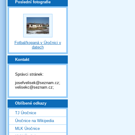
Poslední fotografie
Fotbal/kopaná v Úročnici v
datech
Kontakt
Správci stránek:
josefvelisek@seznam.cz;
velisekc@seznam.cz;
Oblíbené odkazy
TJ Úročnice
Úročnice na Wikipedia
MLK Úročnice