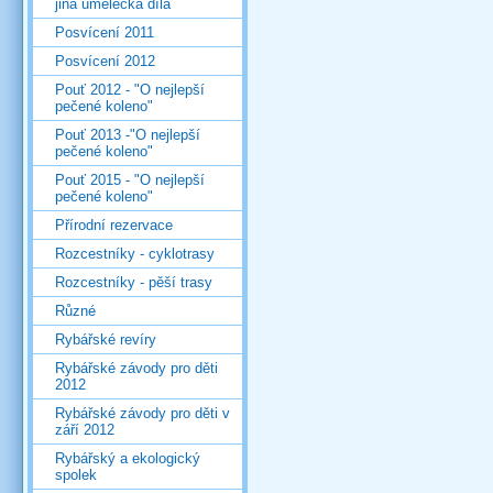
jiná umělecká díla
Posvícení 2011
Posvícení 2012
Pouť 2012 - "O nejlepší
pečené koleno"
Pouť 2013 -"O nejlepší
pečené koleno"
Pouť 2015 - "O nejlepší
pečené koleno"
Přírodní rezervace
Rozcestníky - cyklotrasy
Rozcestníky - pěší trasy
Různé
Rybářské revíry
Rybářské závody pro děti
2012
Rybářské závody pro děti v
září 2012
Rybářský a ekologický
spolek