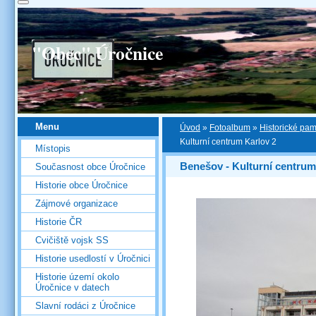
"Obec" Úročnice
Menu
Úvod
»
Fotoalbum
»
Historické pa
Kulturní centrum Karlov 2
Místopis
Benešov - Kulturní centrum
Současnost obce Úročnice
Historie obce Úročnice
Zájmové organizace
Historie ČR
Cvičiště vojsk SS
Historie usedlostí v Úročnici
Historie území okolo
Úročnice v datech
Slavní rodáci z Úročnice