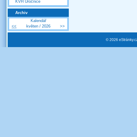
KVH Úročnice
Archiv
Kalendář
<<
květen / 2026
>>
© 2026 eStránky.c