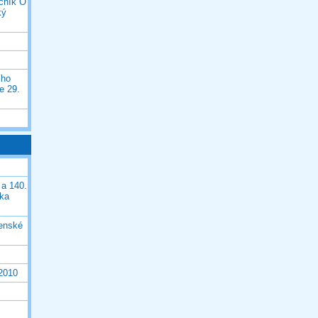
očník O
ký
ího
e 29.
 a 140.
ška
čenské
 2010