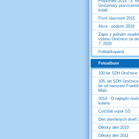
Posvícení 2014 - 4. r
Úročenský posvícens
koláč
Pivní slavnosti 2015
Akce - podzim 2019
Zápis z jednání osadn
výboru Úročnice ze dn
7. 2020
Fotbal/kopaná
Fotoalbum
100 let SDH Úročnice
105. let SDH Úročnice
let od narození Franti
Máši
2014 - O nejlepší úro
koleno
Cvičiště vojsk SS
Den otevřených dveří
Dětský den 2010
Dětský den 2011