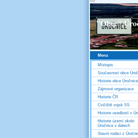
"Obec" Úro
Menu
Místopis
Současnost obce Úroč
Historie obce Úročnice
Zájmové organizace
Historie ČR
Cvičiště vojsk SS
Historie usedlostí v Úr
Historie území okolo
Úročnice v datech
Slavní rodáci z Úročni