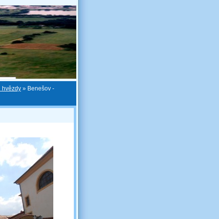
é hvězdy
»
Benešov -