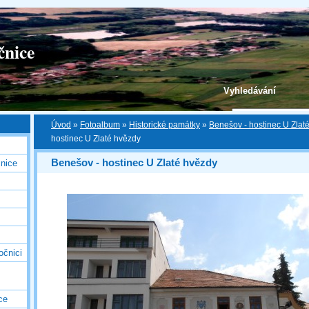
čnice
Vyhledávání
Úvod
»
Fotoalbum
»
Historické památky
»
Benešov - hostinec U Zlat
hostinec U Zlaté hvězdy
Benešov - hostinec U Zlaté hvězdy
nice
očnici
ce