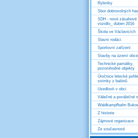
Rybníky
Sbor dobrovolných ha
SDH - nové zásahové
vozidlo_ duben 2016
Škola ve Václavicích
Slavní rodáci.
Sportovní zařízení
Stavby na území obce
Technické památky,
pozoruhodné objekty
Úročnice letecké pohl
snímky z balónů
Usedlosti v obci
Válečné a poválečné 
Waldkampfbahn Buko
Z historie
Zájmové organizace
Ze současnosti