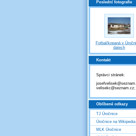
Poslední fotografie
Fotbal/kopaná v Úročni
datech
Kontakt
Správci stránek:
josefvelisek@seznam.
velisekc@seznam.cz;
Oblíbené odkazy
TJ Úročnice
Úročnice na Wikipedia
MLK Úročnice