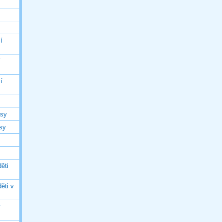
í
í
í
asy
asy
ěti
ěti v
ý