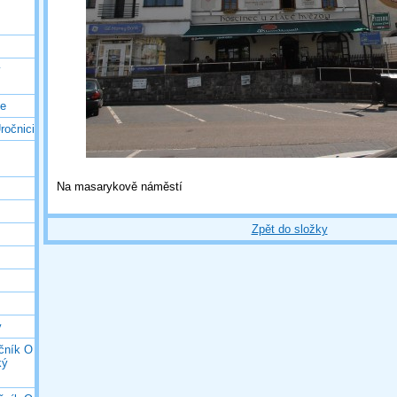
ý
ce
ročnici
Na masarykově náměstí
Zpět do složky
y
očník O
ký