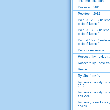
jiná umělecká díla
Posvícení 2011
Posvícení 2012
Pouť 2012 - "O nejlepš
pečené koleno"
Pouť 2013 -"O nejlepš
pečené koleno"
Pouť 2015 - "O nejlepš
pečené koleno"
Přírodní rezervace
Rozcestníky - cyklotr
Rozcestníky - pěší tr
Různé
Rybářské revíry
Rybářské závody pro d
2012
Rybářské závody pro d
září 2012
Rybářský a ekologick
spolek