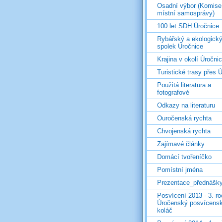
Osadní výbor (Komise
místní samosprávy)
100 let SDH Úročnice
Rybářský a ekologick
spolek Úročnice
Krajina v okolí Úročni
Turistické trasy přes Ú
Použitá literatura a
fotografové
Odkazy na literaturu
Ouročenská rychta
Chvojenská rychta
Zajímavé články
Domácí tvořeníčko
Pomístní jména
Prezentace_přednášk
Posvícení 2013 - 3. r
Úročenský posvícens
koláč