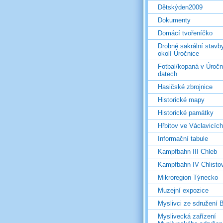
Dětskýden2009
Dokumenty
Domácí tvořeníčko
Drobné sakrální stavb
okolí Úročnice
Fotbal/kopaná v Úročn
datech
Hasičské zbrojnice
Historické mapy
Historické památky
Hřbitov ve Václavicích
Informační tabule
Kampfbahn III Chleb
Kampfbahn IV Chlisto
Mikroregion Týnecko
Muzejní expozice
Myslivci ze sdružení
Myslivecká zařízení