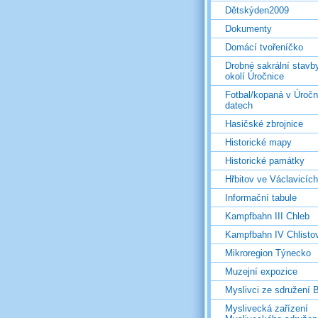
Dětskýden2009
Dokumenty
Domácí tvořeníčko
Drobné sakrální stavb
okolí Úročnice
Fotbal/kopaná v Úročn
datech
Hasičské zbrojnice
Historické mapy
Historické památky
Hřbitov ve Václavicích
Informační tabule
Kampfbahn III Chleb
Kampfbahn IV Chlisto
Mikroregion Týnecko
Muzejní expozice
Myslivci ze sdružení
Myslivecká zařízení