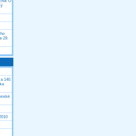
očník O
ký
ího
e 29.
 a 140.
ška
čenské
 2010