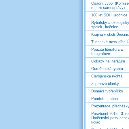
Osadní výbor (Komise
místní samosprávy)
100 let SDH Úročnice
Rybářský a ekologick
spolek Úročnice
Krajina v okolí Úročni
Turistické trasy přes Ú
Použitá literatura a
fotografové
Odkazy na literaturu
Ouročenská rychta
Chvojenská rychta
Zajímavé články
Domácí tvořeníčko
Pomístní jména
Prezentace_přednášk
Posvícení 2013 - 3. r
Úročenský posvícens
koláč