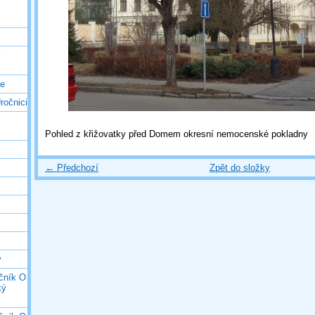
ý
ce
ročnici
Pohled z křižovatky před Domem okresní nemocenské pokladny
← Předchozí
Zpět do složky
y
očník O
ký