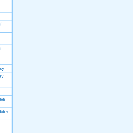
í
í
í
asy
asy
ěti
ěti v
ý