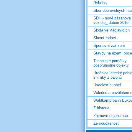
Rybníky
Sbor dobrovolných ha
SDH - nové zásahové
vozidlo_ duben 2016
Škola ve Václavicích
Slavní rodáci.
Sportovní zařízení
Stavby na území obce
Technické památky,
pozoruhodné objekty
Úročnice letecké pohl
snímky z balónů
Usedlosti v obci
Válečné a poválečné 
Waldkampfbahn Buko
Z historie
Zájmové organizace
Ze současnosti