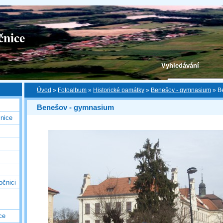
čnice
Vyhledávání
Úvod
»
Fotoalbum
»
Historické památky
»
Benešov - gymnasium
»
B
Benešov - gymnasium
nice
očnici
ce