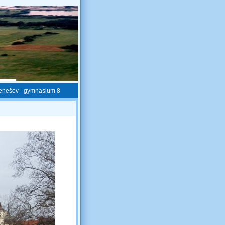
enešov - gymnasium 8