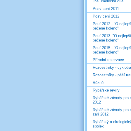
jiná umělecká díla
Posvícení 2011
Posvícení 2012
Pouť 2012 - "O nejlepš
pečené koleno"
Pouť 2013 -"O nejlepš
pečené koleno"
Pouť 2015 - "O nejlepš
pečené koleno"
Přírodní rezervace
Rozcestníky - cyklotr
Rozcestníky - pěší tr
Různé
Rybářské revíry
Rybářské závody pro d
2012
Rybářské závody pro d
září 2012
Rybářský a ekologick
spolek