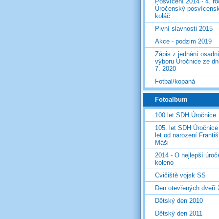
Posvícení 2014 - 4. r
Úročenský posvícens
koláč
Pivní slavnosti 2015
Akce - podzim 2019
Zápis z jednání osadn
výboru Úročnice ze dn
7. 2020
Fotbal/kopaná
Fotoalbum
100 let SDH Úročnice
105. let SDH Úročnice
let od narození Franti
Máši
2014 - O nejlepší úro
koleno
Cvičiště vojsk SS
Den otevřených dveří
Dětský den 2010
Dětský den 2011