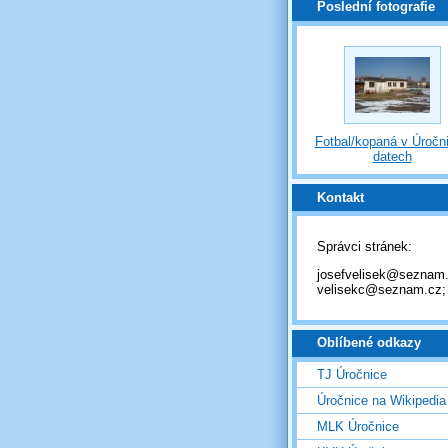
Poslední fotografie
Fotbal/kopaná v Úročni
datech
Kontakt
Správci stránek:
josefvelisek@seznam.
velisekc@seznam.cz;
Oblíbené odkazy
TJ Úročnice
Úročnice na Wikipedia
MLK Úročnice