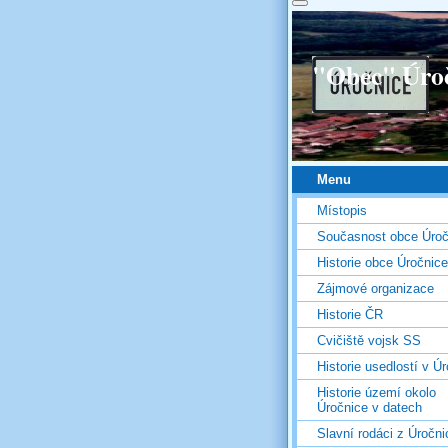
"Obec" Úro
Menu
Místopis
Současnost obce Úroč
Historie obce Úročnice
Zájmové organizace
Historie ČR
Cvičiště vojsk SS
Historie usedlostí v Úr
Historie území okolo
Úročnice v datech
Slavní rodáci z Úročni