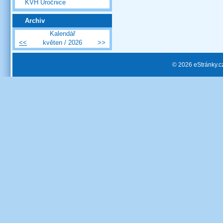
KVH Úročnice
Archiv
Kalendář
<<
květen / 2026
>>
© 2026 eStránky.c