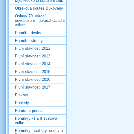
Mysliveckého sdružení Buk
Okrsková soutěž Bukovany
Oslavy 70. výročí
osvobození - pořádal Osadní
výbor
Pamětní desky
Pamětní stromy
Pivní slavnosti 2012
Pivní slavnosti 2013
Pivní slavnosti 2014
Pivní slavnosti 2015
Pivní slavnosti 2016
Pivní slavnosti 2017
Plakáty
Pohledy
Pomístní jména
Pomníky - I a II světová
válka
Pomníky, obelisky, sochy a