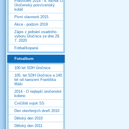
Posvícení 2014 - 4. ročník O
Úročenský posvícenský
koláč
Pivní slavnosti 2015
Akce - podzim 2019
Zápis z jednání osadního
výboru Úročnice ze dne 29.
7. 2020
Fotbal/kopaná
Fotoalbum
100 let SDH Úročnice
105. let SDH Úročnice a 140.
let od narození Františka
Máši
2014 - O nejlepší úročenské
koleno
Cvičiště vojsk SS
Den otevřených dveří 2010
Dětský den 2010
Dětský den 2011