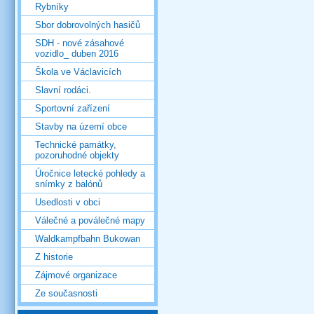
Rybníky
Sbor dobrovolných hasičů
SDH - nové zásahové
vozidlo_ duben 2016
Škola ve Václavicích
Slavní rodáci.
Sportovní zařízení
Stavby na území obce
Technické památky,
pozoruhodné objekty
Úročnice letecké pohledy a
snímky z balónů
Usedlosti v obci
Válečné a poválečné mapy
Waldkampfbahn Bukowan
Z historie
Zájmové organizace
Ze současnosti