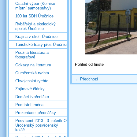
Osadní výbor (Komise
místní samosprávy)
100 let SDH Úročnice
Rybářský a ekologický
spolek Úročnice
Krajina v okolí Úročnice
Turistické trasy přes Úročnici
Použitá literatura a
fotografové
Pohled od hřiště
Odkazy na literaturu
Ouročenská rychta
← Předchozí
Chvojenská rychta
Zajímavé články
Domácí tvořeníčko
Pomístní jména
Prezentace_přednášky
Posvícení 2013 - 3. ročník O
Úročenský posvícenský
koláč