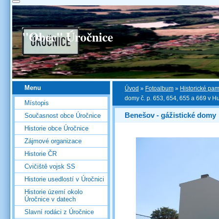
"Obec" Úročnice
Menu
Úvod
»
Fotoalbum
»
Historické pa
domy č. p. 653, 654, 655 a 669 v Hu
Místopis
Benešov - gážistické domy
Současnost obce Úročnice
Historie obce Úročnice
Zájmové organizace
Historie ČR
Cvičiště vojsk SS
Historie usedlostí v Úročnici
Historie území okolo
Úročnice v datech
Slavní rodáci z Úročnice