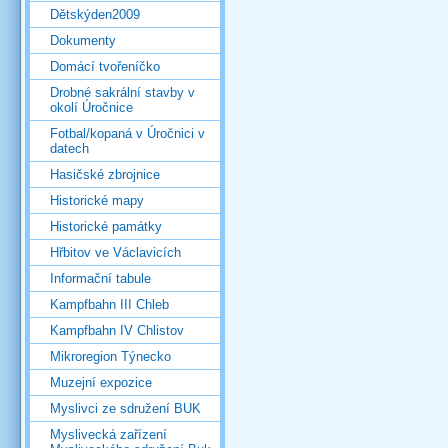
Dětskýden2009
Dokumenty
Domácí tvořeníčko
Drobné sakrální stavby v
okolí Úročnice
Fotbal/kopaná v Úročnici v
datech
Hasičské zbrojnice
Historické mapy
Historické památky
Hřbitov ve Václavicích
Informační tabule
Kampfbahn III Chleb
Kampfbahn IV Chlistov
Mikroregion Týnecko
Muzejní expozice
Myslivci ze sdružení BUK
Myslivecká zařízení