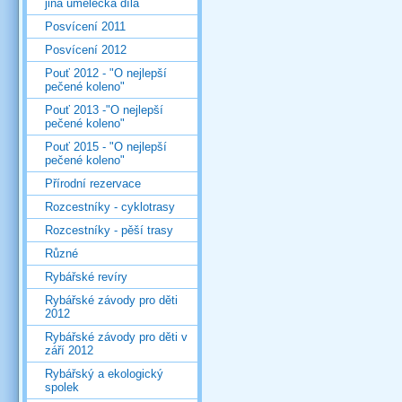
jiná umělecká díla
Posvícení 2011
Posvícení 2012
Pouť 2012 - "O nejlepší
pečené koleno"
Pouť 2013 -"O nejlepší
pečené koleno"
Pouť 2015 - "O nejlepší
pečené koleno"
Přírodní rezervace
Rozcestníky - cyklotrasy
Rozcestníky - pěší trasy
Různé
Rybářské revíry
Rybářské závody pro děti
2012
Rybářské závody pro děti v
září 2012
Rybářský a ekologický
spolek