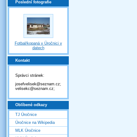
Poslední fotografie
Fotbal/kopaná v Úročnici v
datech
Kontakt
Správci stránek:
josefvelisek@seznam.cz;
velisekc@seznam.cz;
Oblíbené odkazy
TJ Úročnice
Úročnice na Wikipedia
MLK Úročnice