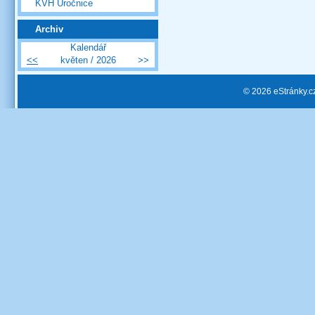
KVH Úročnice
Archiv
Kalendář
<<
květen / 2026
>>
© 2026 eStránky.c