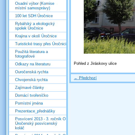
Osadní výbor (Komise
místní samosprávy)
100 let SDH Úročnice
Rybářský a ekologický
spolek Úročnice
Krajina v okolí Úročnice
Turistické trasy přes Úročnici
Použitá literatura a
fotografové
Pohled z Jiráskovy ulice
Odkazy na literaturu
Ouročenská rychta
← Předchozí
Chvojenská rychta
Zajímavé články
Domácí tvořeníčko
Pomístní jména
Prezentace_přednášky
Posvícení 2013 - 3. ročník O
Úročenský posvícenský
koláč