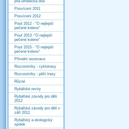
jiná umělecká díla
Posvícení 2011
Posvícení 2012
Pouť 2012 - "O nejlepší
pečené koleno"
Pouť 2013 -"O nejlepší
pečené koleno"
Pouť 2015 - "O nejlepší
pečené koleno"
Přírodní rezervace
Rozcestníky - cyklotrasy
Rozcestníky - pěší trasy
Různé
Rybářské revíry
Rybářské závody pro děti
2012
Rybářské závody pro děti v
září 2012
Rybářský a ekologický
spolek