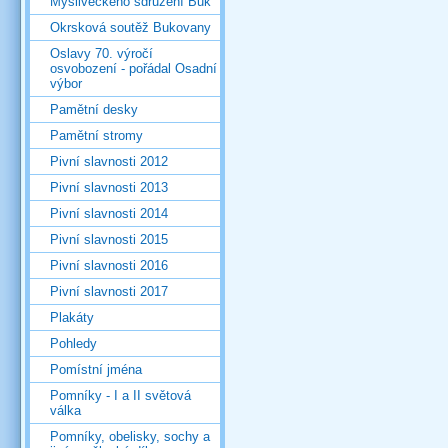
Mysliveckého sdružení Buk
Okrsková soutěž Bukovany
Oslavy 70. výročí
osvobození - pořádal Osadní
výbor
Pamětní desky
Pamětní stromy
Pivní slavnosti 2012
Pivní slavnosti 2013
Pivní slavnosti 2014
Pivní slavnosti 2015
Pivní slavnosti 2016
Pivní slavnosti 2017
Plakáty
Pohledy
Pomístní jména
Pomníky - I a II světová
válka
Pomníky, obelisky, sochy a