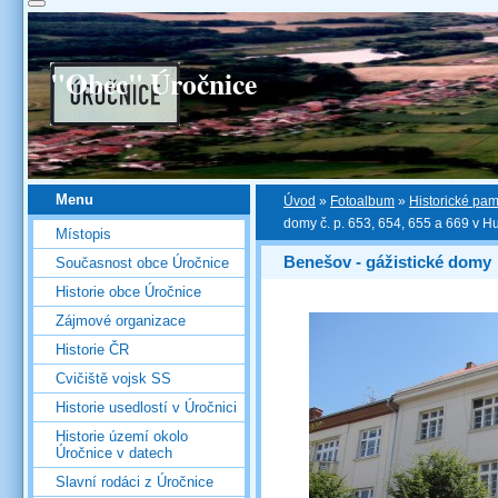
"Obec" Úročnice
Menu
Úvod
»
Fotoalbum
»
Historické pa
domy č. p. 653, 654, 655 a 669 v Hu
Místopis
Benešov - gážistické domy
Současnost obce Úročnice
Historie obce Úročnice
Zájmové organizace
Historie ČR
Cvičiště vojsk SS
Historie usedlostí v Úročnici
Historie území okolo
Úročnice v datech
Slavní rodáci z Úročnice