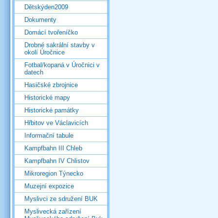
Dětskýden2009
Dokumenty
Domácí tvořeníčko
Drobné sakrální stavby v
okolí Úročnice
Fotbal/kopaná v Úročnici v
datech
Hasičské zbrojnice
Historické mapy
Historické památky
Hřbitov ve Václavicích
Informační tabule
Kampfbahn III Chleb
Kampfbahn IV Chlistov
Mikroregion Týnecko
Muzejní expozice
Myslivci ze sdružení BUK
Myslivecká zařízení