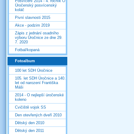
Posvícení 2014 - 4. ročník O
Úročenský posvícenský
koláč
Pivní slavnosti 2015
Akce - podzim 2019
Zápis z jednání osadního
výboru Úročnice ze dne 29.
7. 2020
Fotbal/kopaná
Fotoalbum
100 let SDH Úročnice
105. let SDH Úročnice a 140.
let od narození Františka
Máši
2014 - O nejlepší úročenské
koleno
Cvičiště vojsk SS
Den otevřených dveří 2010
Dětský den 2010
Dětský den 2011