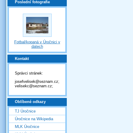
Poslední fotografie
Fotbal/kopaná v Úročnici v
datech
Kontakt
Správci stránek:
josefvelisek@seznam.cz;
velisekc@seznam.cz;
Oblíbené odkazy
TJ Úročnice
Úročnice na Wikipedia
MLK Úročnice