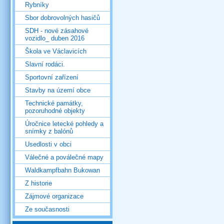
Rybníky
Sbor dobrovolných hasičů
SDH - nové zásahové
vozidlo_ duben 2016
Škola ve Václavicích
Slavní rodáci.
Sportovní zařízení
Stavby na území obce
Technické památky,
pozoruhodné objekty
Úročnice letecké pohledy a
snímky z balónů
Usedlosti v obci
Válečné a poválečné mapy
Waldkampfbahn Bukowan
Z historie
Zájmové organizace
Ze současnosti