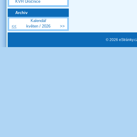
KVH Úročnice
Archiv
Kalendář
<<
květen / 2026
>>
© 2026 eStránky.c