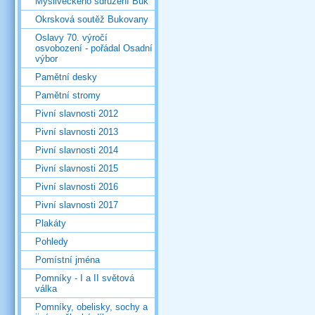
Mysliveckého sdružení Buk
Okrsková soutěž Bukovany
Oslavy 70. výročí
osvobození - pořádal Osadní
výbor
Pamětní desky
Pamětní stromy
Pivní slavnosti 2012
Pivní slavnosti 2013
Pivní slavnosti 2014
Pivní slavnosti 2015
Pivní slavnosti 2016
Pivní slavnosti 2017
Plakáty
Pohledy
Pomístní jména
Pomníky - I a II světová
válka
Pomníky, obelisky, sochy a