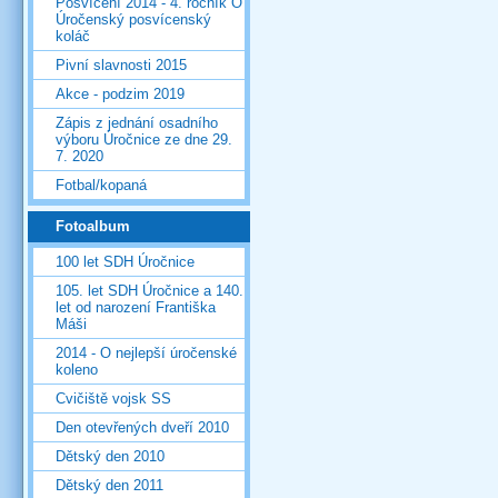
Posvícení 2014 - 4. ročník O
Úročenský posvícenský
koláč
Pivní slavnosti 2015
Akce - podzim 2019
Zápis z jednání osadního
výboru Úročnice ze dne 29.
7. 2020
Fotbal/kopaná
Fotoalbum
100 let SDH Úročnice
105. let SDH Úročnice a 140.
let od narození Františka
Máši
2014 - O nejlepší úročenské
koleno
Cvičiště vojsk SS
Den otevřených dveří 2010
Dětský den 2010
Dětský den 2011