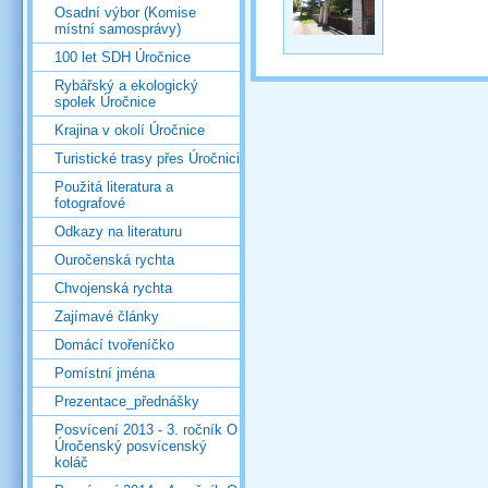
Osadní výbor (Komise
místní samosprávy)
100 let SDH Úročnice
Rybářský a ekologický
spolek Úročnice
Krajina v okolí Úročnice
Turistické trasy přes Úročnici
Použitá literatura a
fotografové
Odkazy na literaturu
Ouročenská rychta
Chvojenská rychta
Zajímavé články
Domácí tvořeníčko
Pomístní jména
Prezentace_přednášky
Posvícení 2013 - 3. ročník O
Úročenský posvícenský
koláč