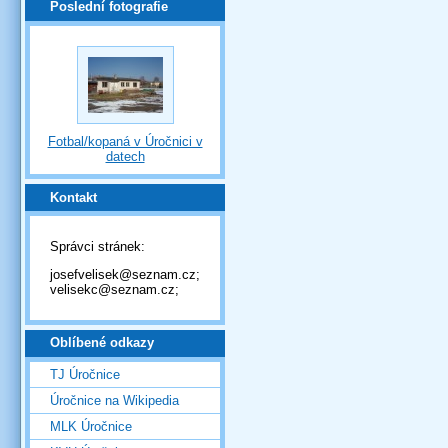
Poslední fotografie
Fotbal/kopaná v Úročnici v
datech
Kontakt
Správci stránek:
josefvelisek@seznam.cz;
velisekc@seznam.cz;
Oblíbené odkazy
TJ Úročnice
Úročnice na Wikipedia
MLK Úročnice