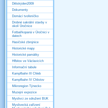
Dětskýden2009
Dokumenty
Domácí tvořeníčko
Drobné sakrální stavby v
okolí Úročnice
Fotbal/kopaná v Úročnici v
datech
Hasičské zbrojnice
Historické mapy
Historické památky
Hřbitov ve Václavicích
Informační tabule
Kampfbahn III Chleb
Kampfbahn IV Chlistov
Mikroregion Týnecko
Muzejní expozice
Myslivci ze sdružení BUK
Myslivecká zařízení