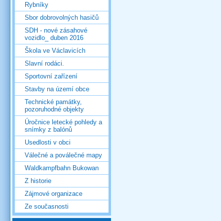
Rybníky
Sbor dobrovolných hasičů
SDH - nové zásahové
vozidlo_ duben 2016
Škola ve Václavicích
Slavní rodáci.
Sportovní zařízení
Stavby na území obce
Technické památky,
pozoruhodné objekty
Úročnice letecké pohledy a
snímky z balónů
Usedlosti v obci
Válečné a poválečné mapy
Waldkampfbahn Bukowan
Z historie
Zájmové organizace
Ze současnosti