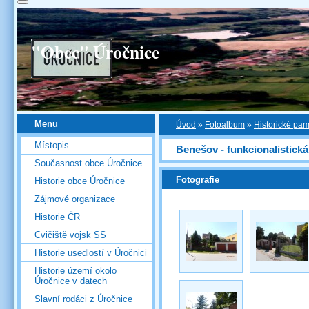
"Obec" Úročnice
Menu
Úvod
»
Fotoalbum
»
Historické pa
Místopis
Benešov - funkcionalistická
Současnost obce Úročnice
Fotografie
Historie obce Úročnice
Zájmové organizace
Historie ČR
Cvičiště vojsk SS
Historie usedlostí v Úročnici
Historie území okolo
Úročnice v datech
Slavní rodáci z Úročnice