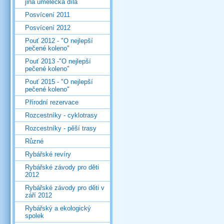
jiná umělecká díla
Posvícení 2011
Posvícení 2012
Pouť 2012 - "O nejlepší
pečené koleno"
Pouť 2013 -"O nejlepší
pečené koleno"
Pouť 2015 - "O nejlepší
pečené koleno"
Přírodní rezervace
Rozcestníky - cyklotrasy
Rozcestníky - pěší trasy
Různé
Rybářské revíry
Rybářské závody pro děti
2012
Rybářské závody pro děti v
září 2012
Rybářský a ekologický
spolek