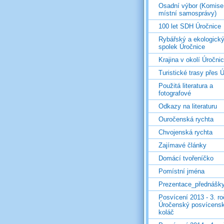
Osadní výbor (Komise
místní samosprávy)
100 let SDH Úročnice
Rybářský a ekologick
spolek Úročnice
Krajina v okolí Úročni
Turistické trasy přes Ú
Použitá literatura a
fotografové
Odkazy na literaturu
Ouročenská rychta
Chvojenská rychta
Zajímavé články
Domácí tvořeníčko
Pomístní jména
Prezentace_přednášk
Posvícení 2013 - 3. r
Úročenský posvícens
koláč