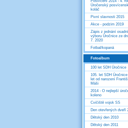
Posvícení 2014 - 4. r
Úročenský posvícens
koláč
Pivní slavnosti 2015
Akce - podzim 2019
Zápis z jednání osadn
výboru Úročnice ze dn
7. 2020
Fotbal/kopaná
Fotoalbum
100 let SDH Úročnice
105. let SDH Úročnice
let od narození Franti
Máši
2014 - O nejlepší úro
koleno
Cvičiště vojsk SS
Den otevřených dveří
Dětský den 2010
Dětský den 2011