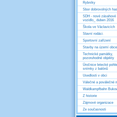
Rybníky
Sbor dobrovolných ha
SDH - nové zásahové
vozidlo_ duben 2016
Škola ve Václavicích
Slavní rodáci.
Sportovní zařízení
Stavby na území obce
Technické památky,
pozoruhodné objekty
Úročnice letecké pohl
snímky z balónů
Usedlosti v obci
Válečné a poválečné 
Waldkampfbahn Buko
Z historie
Zájmové organizace
Ze současnosti