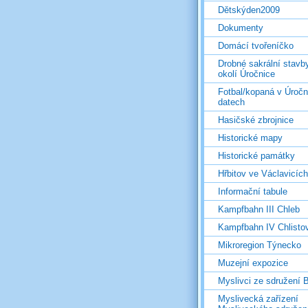
Dětskýden2009
Dokumenty
Domácí tvořeníčko
Drobné sakrální stavb
okolí Úročnice
Fotbal/kopaná v Úročn
datech
Hasičské zbrojnice
Historické mapy
Historické památky
Hřbitov ve Václavicích
Informační tabule
Kampfbahn III Chleb
Kampfbahn IV Chlisto
Mikroregion Týnecko
Muzejní expozice
Myslivci ze sdružení
Myslivecká zařízení