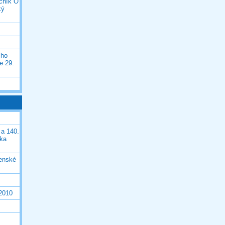
očník O
ký
ího
e 29.
 a 140.
ška
čenské
 2010