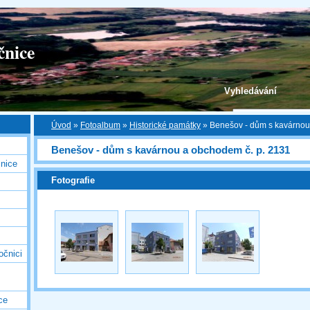
čnice
Vyhledávání
Úvod
»
Fotoalbum
»
Historické památky
»
Benešov - dům s kavárnou
Benešov - dům s kavárnou a obchodem č. p. 2131
nice
Fotografie
očnici
ce