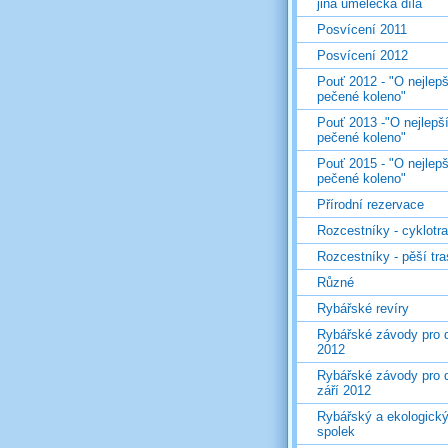
jiná umělecká díla
Posvícení 2011
Posvícení 2012
Pouť 2012 - "O nejlepš
pečené koleno"
Pouť 2013 -"O nejlepš
pečené koleno"
Pouť 2015 - "O nejlepš
pečené koleno"
Přírodní rezervace
Rozcestníky - cyklotr
Rozcestníky - pěší tr
Různé
Rybářské revíry
Rybářské závody pro d
2012
Rybářské závody pro d
září 2012
Rybářský a ekologick
spolek