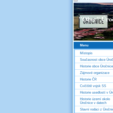
"Obec" Úro
Menu
Místopis
Současnost obce Úroč
Historie obce Úročnice
Zájmové organizace
Historie ČR
Cvičiště vojsk SS
Historie usedlostí v Úr
Historie území okolo
Úročnice v datech
Slavní rodáci z Úročni