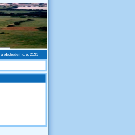
 a obchodem č. p. 2131