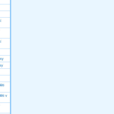
í
í
í
asy
asy
ěti
ěti v
ý