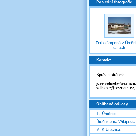
Poslední fotografie
Fotbal/kopaná v Úročni
datech
Kontakt
Správci stránek:
josefvelisek@seznam.
velisekc@seznam.cz;
Oblíbené odkazy
TJ Úročnice
Úročnice na Wikipedia
MLK Úročnice