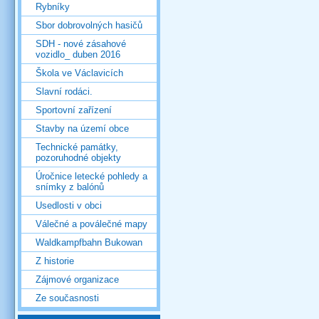
Rybníky
Sbor dobrovolných hasičů
SDH - nové zásahové
vozidlo_ duben 2016
Škola ve Václavicích
Slavní rodáci.
Sportovní zařízení
Stavby na území obce
Technické památky,
pozoruhodné objekty
Úročnice letecké pohledy a
snímky z balónů
Usedlosti v obci
Válečné a poválečné mapy
Waldkampfbahn Bukowan
Z historie
Zájmové organizace
Ze současnosti