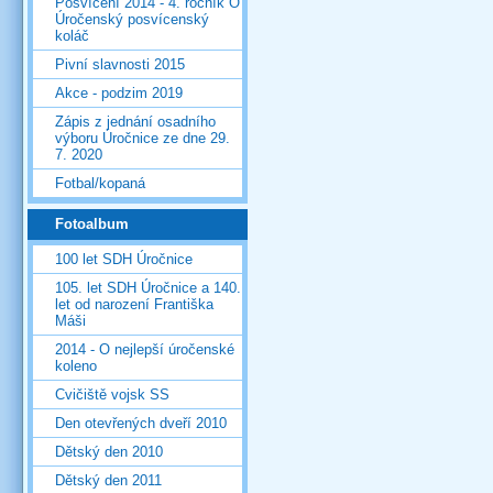
Posvícení 2014 - 4. ročník O
Úročenský posvícenský
koláč
Pivní slavnosti 2015
Akce - podzim 2019
Zápis z jednání osadního
výboru Úročnice ze dne 29.
7. 2020
Fotbal/kopaná
Fotoalbum
100 let SDH Úročnice
105. let SDH Úročnice a 140.
let od narození Františka
Máši
2014 - O nejlepší úročenské
koleno
Cvičiště vojsk SS
Den otevřených dveří 2010
Dětský den 2010
Dětský den 2011