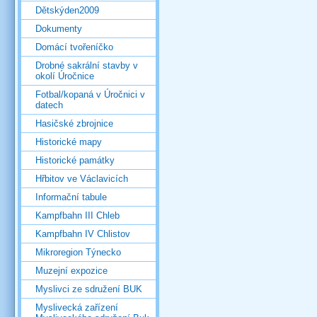
Dětskýden2009
Dokumenty
Domácí tvořeníčko
Drobné sakrální stavby v
okolí Úročnice
Fotbal/kopaná v Úročnici v
datech
Hasičské zbrojnice
Historické mapy
Historické památky
Hřbitov ve Václavicích
Informační tabule
Kampfbahn III Chleb
Kampfbahn IV Chlistov
Mikroregion Týnecko
Muzejní expozice
Myslivci ze sdružení BUK
Myslivecká zařízení