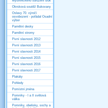
Mysliveckého sdružení Buk
Okrsková soutěž Bukovany
Oslavy 70. výročí
osvobození - pořádal Osadní
výbor
Pamětní desky
Pamětní stromy
Pivní slavnosti 2012
Pivní slavnosti 2013
Pivní slavnosti 2014
Pivní slavnosti 2015
Pivní slavnosti 2016
Pivní slavnosti 2017
Plakáty
Pohledy
Pomístní jména
Pomníky - I a II světová
válka
Pomníky, obelisky, sochy a