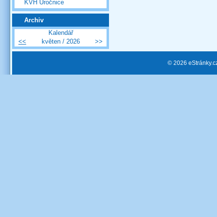
KVH Úročnice
Archiv
Kalendář
<<
květen / 2026
>>
© 2026 eStránky.c