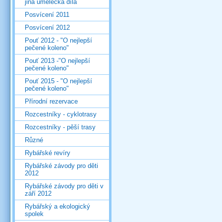
jiná umělecká díla
Posvícení 2011
Posvícení 2012
Pouť 2012 - "O nejlepší
pečené koleno"
Pouť 2013 -"O nejlepší
pečené koleno"
Pouť 2015 - "O nejlepší
pečené koleno"
Přírodní rezervace
Rozcestníky - cyklotrasy
Rozcestníky - pěší trasy
Různé
Rybářské revíry
Rybářské závody pro děti
2012
Rybářské závody pro děti v
září 2012
Rybářský a ekologický
spolek