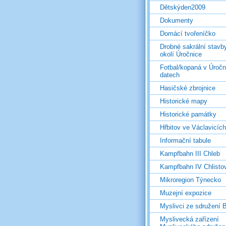
Dětskýden2009
Dokumenty
Domácí tvořeníčko
Drobné sakrální stavb
okolí Úročnice
Fotbal/kopaná v Úročn
datech
Hasičské zbrojnice
Historické mapy
Historické památky
Hřbitov ve Václavicích
Informační tabule
Kampfbahn III Chleb
Kampfbahn IV Chlisto
Mikroregion Týnecko
Muzejní expozice
Myslivci ze sdružení
Myslivecká zařízení