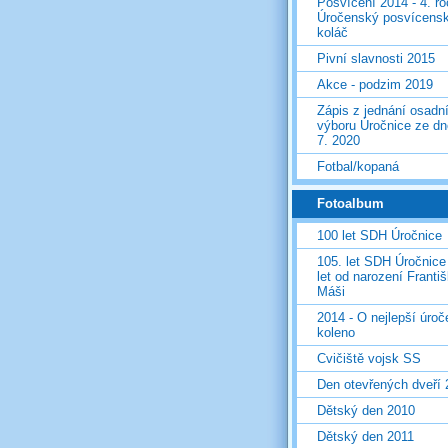
Posvícení 2014 - 4. r
Úročenský posvícens
koláč
Pivní slavnosti 2015
Akce - podzim 2019
Zápis z jednání osadn
výboru Úročnice ze dn
7. 2020
Fotbal/kopaná
Fotoalbum
100 let SDH Úročnice
105. let SDH Úročnice
let od narození Franti
Máši
2014 - O nejlepší úro
koleno
Cvičiště vojsk SS
Den otevřených dveří
Dětský den 2010
Dětský den 2011