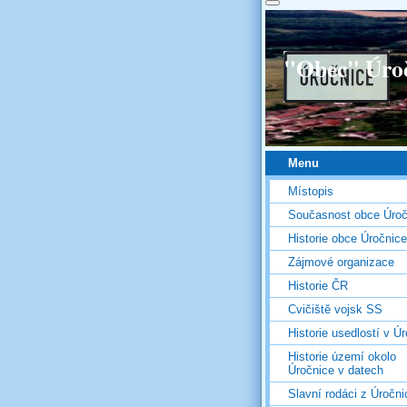
"Obec" Úro
Menu
Místopis
Současnost obce Úroč
Historie obce Úročnice
Zájmové organizace
Historie ČR
Cvičiště vojsk SS
Historie usedlostí v Úr
Historie území okolo
Úročnice v datech
Slavní rodáci z Úročni