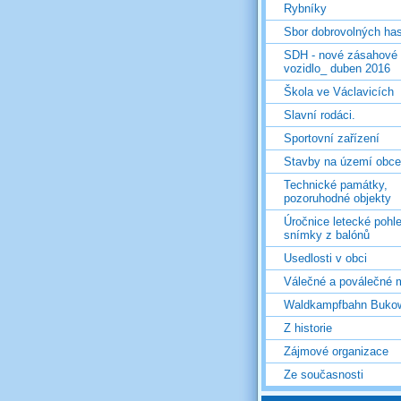
Rybníky
Sbor dobrovolných ha
SDH - nové zásahové
vozidlo_ duben 2016
Škola ve Václavicích
Slavní rodáci.
Sportovní zařízení
Stavby na území obce
Technické památky,
pozoruhodné objekty
Úročnice letecké pohl
snímky z balónů
Usedlosti v obci
Válečné a poválečné 
Waldkampfbahn Buko
Z historie
Zájmové organizace
Ze současnosti