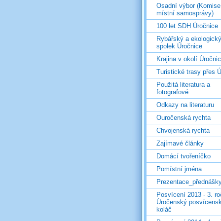
Osadní výbor (Komise
místní samosprávy)
100 let SDH Úročnice
Rybářský a ekologick
spolek Úročnice
Krajina v okolí Úročni
Turistické trasy přes Ú
Použitá literatura a
fotografové
Odkazy na literaturu
Ouročenská rychta
Chvojenská rychta
Zajímavé články
Domácí tvořeníčko
Pomístní jména
Prezentace_přednášk
Posvícení 2013 - 3. r
Úročenský posvícens
koláč