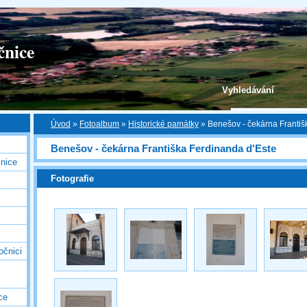
čnice
Vyhledávání
Úvod
»
Fotoalbum
»
Historické památky
»
Benešov - čekárna Františ
Benešov - čekárna Františka Ferdinanda d'Este
nice
Fotografie
očnici
ce