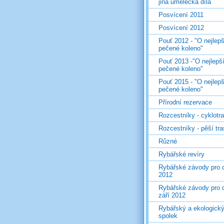
jiná umělecká díla
Posvícení 2011
Posvícení 2012
Pouť 2012 - "O nejlepš
pečené koleno"
Pouť 2013 -"O nejlepš
pečené koleno"
Pouť 2015 - "O nejlepš
pečené koleno"
Přírodní rezervace
Rozcestníky - cyklotr
Rozcestníky - pěší tr
Různé
Rybářské revíry
Rybářské závody pro d
2012
Rybářské závody pro d
září 2012
Rybářský a ekologick
spolek