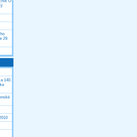
očník O
ký
ího
e 29.
 a 140.
ška
čenské
 2010