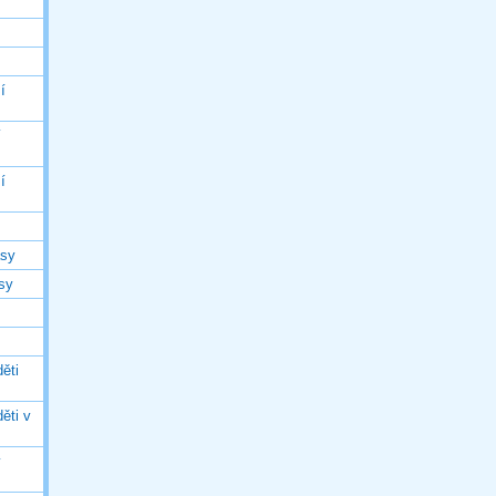
í
í
í
asy
asy
ěti
ěti v
ý