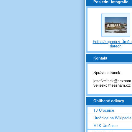
Poslední fotografie
Fotbal/kopaná v Úročni
datech
Kontakt
Správci stránek:
josefvelisek@seznam.
velisekc@seznam.cz;
Oblíbené odkazy
TJ Úročnice
Úročnice na Wikipedia
MLK Úročnice