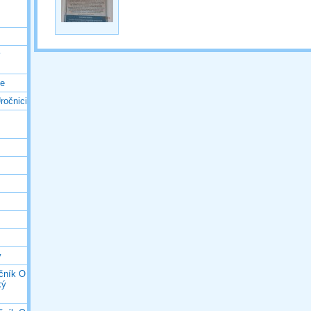
ý
ce
ročnici
y
očník O
ký