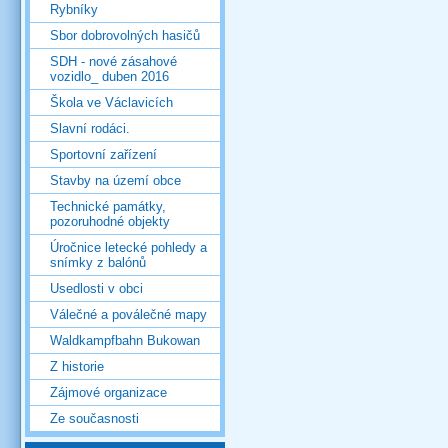
Rybníky
Sbor dobrovolných hasičů
SDH - nové zásahové
vozidlo_ duben 2016
Škola ve Václavicích
Slavní rodáci.
Sportovní zařízení
Stavby na území obce
Technické památky,
pozoruhodné objekty
Úročnice letecké pohledy a
snímky z balónů
Usedlosti v obci
Válečné a poválečné mapy
Waldkampfbahn Bukowan
Z historie
Zájmové organizace
Ze současnosti