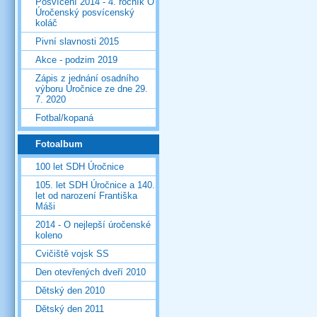
Posvícení 2014 - 4. ročník O
Úročenský posvícenský
koláč
Pivní slavnosti 2015
Akce - podzim 2019
Zápis z jednání osadního
výboru Úročnice ze dne 29.
7. 2020
Fotbal/kopaná
Fotoalbum
100 let SDH Úročnice
105. let SDH Úročnice a 140.
let od narození Františka
Máši
2014 - O nejlepší úročenské
koleno
Cvičiště vojsk SS
Den otevřených dveří 2010
Dětský den 2010
Dětský den 2011