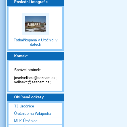
Poslední fotografie
Fotbal/kopaná v Úročnici v
datech
Kontakt
Správci stránek:
josefvelisek@seznam.cz;
velisekc@seznam.cz;
Oblíbené odkazy
TJ Úročnice
Úročnice na Wikipedia
MLK Úročnice