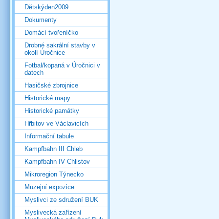
Dětskýden2009
Dokumenty
Domácí tvořeníčko
Drobné sakrální stavby v
okolí Úročnice
Fotbal/kopaná v Úročnici v
datech
Hasičské zbrojnice
Historické mapy
Historické památky
Hřbitov ve Václavicích
Informační tabule
Kampfbahn III Chleb
Kampfbahn IV Chlistov
Mikroregion Týnecko
Muzejní expozice
Myslivci ze sdružení BUK
Myslivecká zařízení