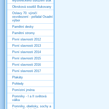
Mysliveckého sdružení Buk
Okrsková soutěž Bukovany
Oslavy 70. výročí
osvobození - pořádal Osadní
výbor
Pamětní desky
Pamětní stromy
Pivní slavnosti 2012
Pivní slavnosti 2013
Pivní slavnosti 2014
Pivní slavnosti 2015
Pivní slavnosti 2016
Pivní slavnosti 2017
Plakáty
Pohledy
Pomístní jména
Pomníky - I a II světová
válka
Pomníky, obelisky, sochy a