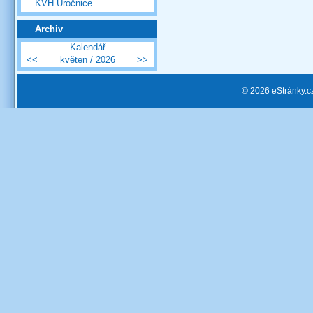
KVH Úročnice
Archiv
Kalendář
<<
květen / 2026
>>
© 2026 eStránky.c