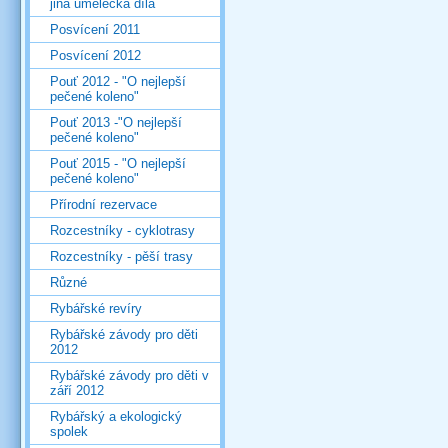
jiná umělecká díla
Posvícení 2011
Posvícení 2012
Pouť 2012 - "O nejlepší
pečené koleno"
Pouť 2013 -"O nejlepší
pečené koleno"
Pouť 2015 - "O nejlepší
pečené koleno"
Přírodní rezervace
Rozcestníky - cyklotrasy
Rozcestníky - pěší trasy
Různé
Rybářské revíry
Rybářské závody pro děti
2012
Rybářské závody pro děti v
září 2012
Rybářský a ekologický
spolek