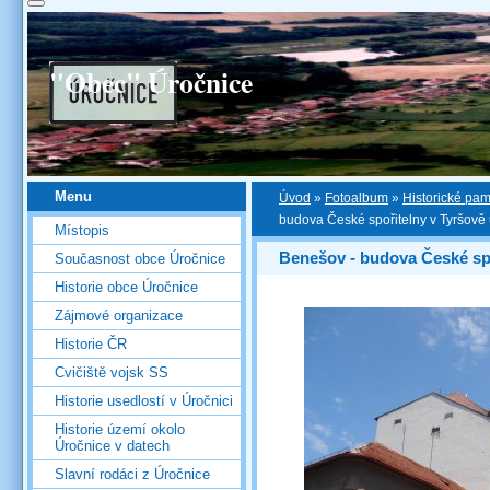
"Obec" Úročnice
Menu
Úvod
»
Fotoalbum
»
Historické pa
budova České spořitelny v Tyršově u
Místopis
Benešov - budova České sp
Současnost obce Úročnice
Historie obce Úročnice
Zájmové organizace
Historie ČR
Cvičiště vojsk SS
Historie usedlostí v Úročnici
Historie území okolo
Úročnice v datech
Slavní rodáci z Úročnice