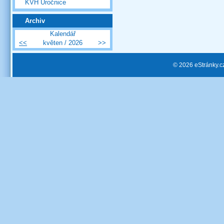
KVH Úročnice
Archiv
Kalendář
<<
květen / 2026
>>
© 2026 eStránky.c