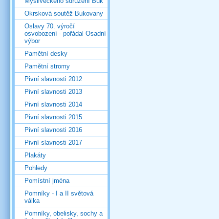
Mysliveckého sdružení Buk
Okrsková soutěž Bukovany
Oslavy 70. výročí
osvobození - pořádal Osadní
výbor
Pamětní desky
Pamětní stromy
Pivní slavnosti 2012
Pivní slavnosti 2013
Pivní slavnosti 2014
Pivní slavnosti 2015
Pivní slavnosti 2016
Pivní slavnosti 2017
Plakáty
Pohledy
Pomístní jména
Pomníky - I a II světová
válka
Pomníky, obelisky, sochy a