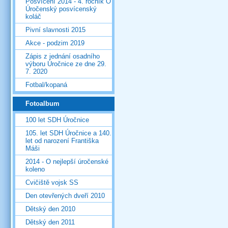
Posvícení 2014 - 4. ročník O
Úročenský posvícenský
koláč
Pivní slavnosti 2015
Akce - podzim 2019
Zápis z jednání osadního
výboru Úročnice ze dne 29.
7. 2020
Fotbal/kopaná
Fotoalbum
100 let SDH Úročnice
105. let SDH Úročnice a 140.
let od narození Františka
Máši
2014 - O nejlepší úročenské
koleno
Cvičiště vojsk SS
Den otevřených dveří 2010
Dětský den 2010
Dětský den 2011