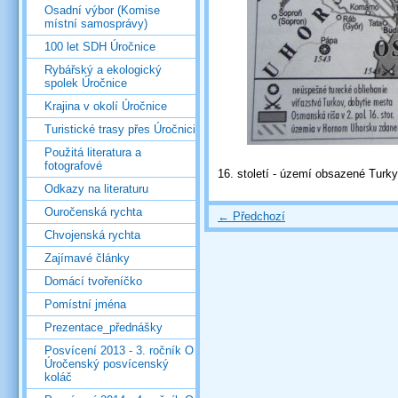
Osadní výbor (Komise
místní samosprávy)
100 let SDH Úročnice
Rybářský a ekologický
spolek Úročnice
Krajina v okolí Úročnice
Turistické trasy přes Úročnici
Použitá literatura a
fotografové
16. století - území obsazené Turky
Odkazy na literaturu
Ouročenská rychta
← Předchozí
Chvojenská rychta
Zajímavé články
Domácí tvořeníčko
Pomístní jména
Prezentace_přednášky
Posvícení 2013 - 3. ročník O
Úročenský posvícenský
koláč