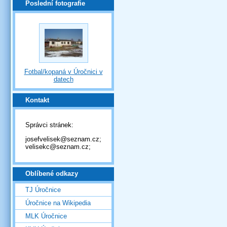
Poslední fotografie
Fotbal/kopaná v Úročnici v
datech
Kontakt
Správci stránek:
josefvelisek@seznam.cz;
velisekc@seznam.cz;
Oblíbené odkazy
TJ Úročnice
Úročnice na Wikipedia
MLK Úročnice