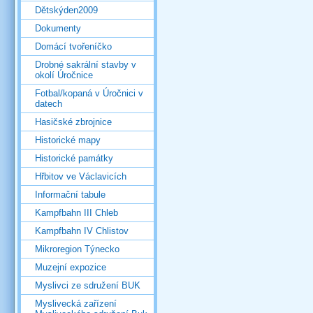
Dětskýden2009
Dokumenty
Domácí tvořeníčko
Drobné sakrální stavby v
okolí Úročnice
Fotbal/kopaná v Úročnici v
datech
Hasičské zbrojnice
Historické mapy
Historické památky
Hřbitov ve Václavicích
Informační tabule
Kampfbahn III Chleb
Kampfbahn IV Chlistov
Mikroregion Týnecko
Muzejní expozice
Myslivci ze sdružení BUK
Myslivecká zařízení