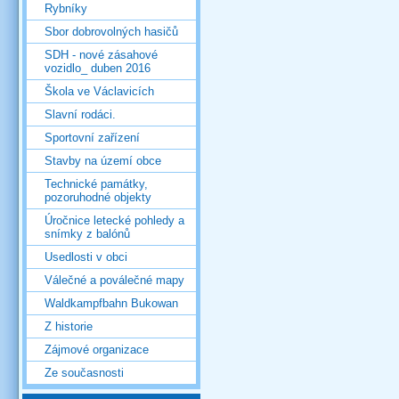
Rybníky
Sbor dobrovolných hasičů
SDH - nové zásahové
vozidlo_ duben 2016
Škola ve Václavicích
Slavní rodáci.
Sportovní zařízení
Stavby na území obce
Technické památky,
pozoruhodné objekty
Úročnice letecké pohledy a
snímky z balónů
Usedlosti v obci
Válečné a poválečné mapy
Waldkampfbahn Bukowan
Z historie
Zájmové organizace
Ze současnosti