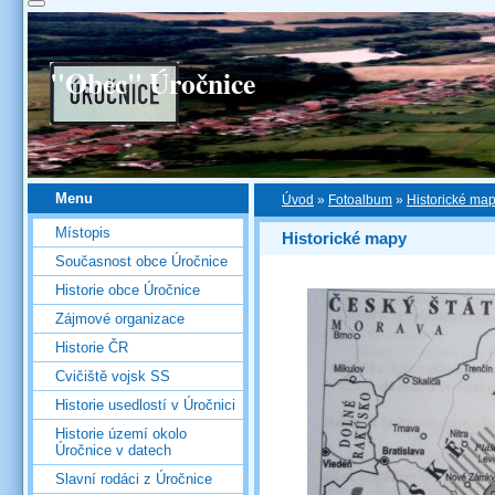
"Obec" Úročnice
Menu
Úvod
»
Fotoalbum
»
Historické ma
Místopis
Historické mapy
Současnost obce Úročnice
Historie obce Úročnice
Zájmové organizace
Historie ČR
Cvičiště vojsk SS
Historie usedlostí v Úročnici
Historie území okolo
Úročnice v datech
Slavní rodáci z Úročnice