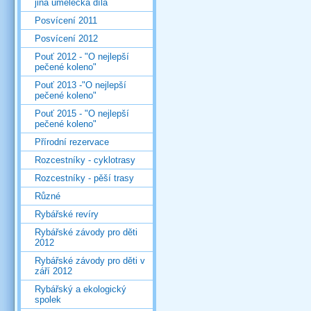
jiná umělecká díla
Posvícení 2011
Posvícení 2012
Pouť 2012 - "O nejlepší
pečené koleno"
Pouť 2013 -"O nejlepší
pečené koleno"
Pouť 2015 - "O nejlepší
pečené koleno"
Přírodní rezervace
Rozcestníky - cyklotrasy
Rozcestníky - pěší trasy
Různé
Rybářské revíry
Rybářské závody pro děti
2012
Rybářské závody pro děti v
září 2012
Rybářský a ekologický
spolek