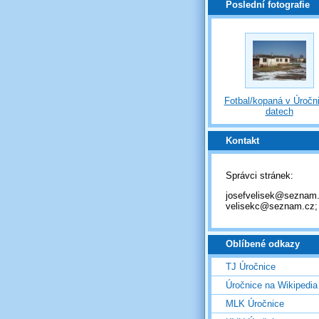
Poslední fotografie
Fotbal/kopaná v Úročni
datech
Kontakt
Správci stránek:
josefvelisek@seznam.
velisekc@seznam.cz;
Oblíbené odkazy
TJ Úročnice
Úročnice na Wikipedia
MLK Úročnice