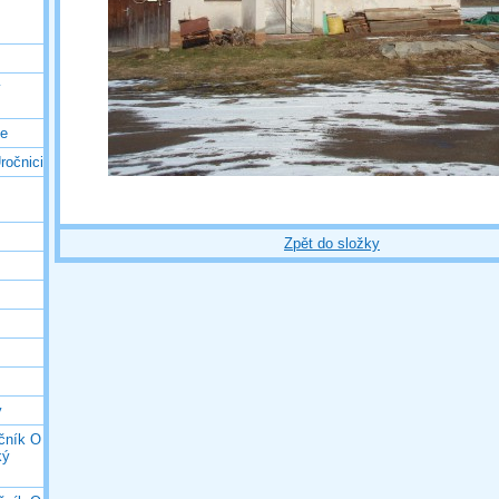
ý
ce
ročnici
Zpět do složky
y
očník O
ký