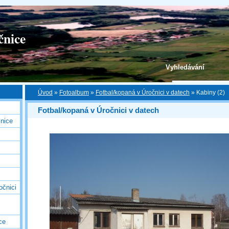
čnice
Vyhledávání
Úvod
»
Fotoalbum
»
Fotbal/kopaná v Úročnici v datech
»
Kabiny (2)
Fotbal/kopaná v Úročnici v datech
nice
očnici
ce