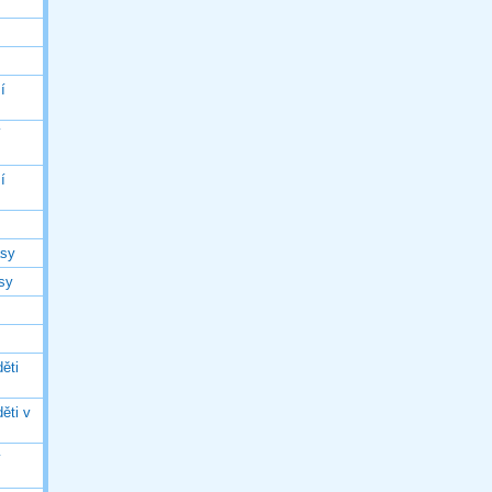
í
í
í
asy
asy
ěti
ěti v
ý