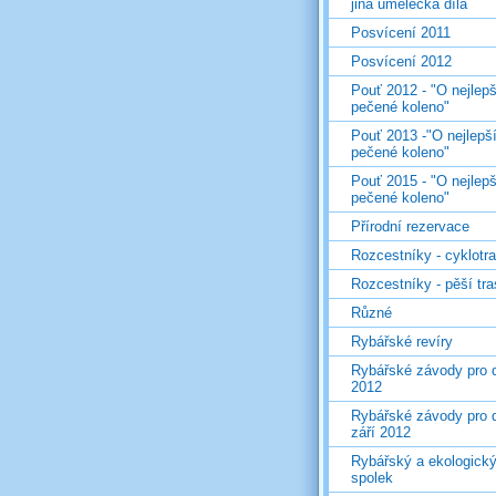
jiná umělecká díla
Posvícení 2011
Posvícení 2012
Pouť 2012 - "O nejlepš
pečené koleno"
Pouť 2013 -"O nejlepš
pečené koleno"
Pouť 2015 - "O nejlepš
pečené koleno"
Přírodní rezervace
Rozcestníky - cyklotr
Rozcestníky - pěší tr
Různé
Rybářské revíry
Rybářské závody pro d
2012
Rybářské závody pro d
září 2012
Rybářský a ekologick
spolek