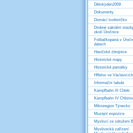
Dětskýden2009
Dokumenty
Domácí tvořeníčko
Drobné sakrální stavb
okolí Úročnice
Fotbal/kopaná v Úročn
datech
Hasičské zbrojnice
Historické mapy
Historické památky
Hřbitov ve Václavicích
Informační tabule
Kampfbahn III Chleb
Kampfbahn IV Chlisto
Mikroregion Týnecko
Muzejní expozice
Myslivci ze sdružení
Myslivecká zařízení