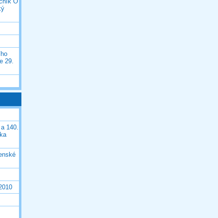
očník O
ký
ího
e 29.
 a 140.
ška
čenské
 2010