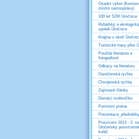
Osadní výbor (Komise
místní samosprávy)
100 let SDH Úročnice
Rybářský a ekologick
spolek Úročnice
Krajina v okolí Úročni
Turistické trasy přes Ú
Použitá literatura a
fotografové
Odkazy na literaturu
Ouročenská rychta
Chvojenská rychta
Zajímavé články
Domácí tvořeníčko
Pomístní jména
Prezentace_přednášk
Posvícení 2013 - 3. r
Úročenský posvícens
koláč