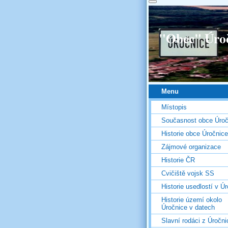
"Obec" Úro
Menu
Místopis
Současnost obce Úroč
Historie obce Úročnice
Zájmové organizace
Historie ČR
Cvičiště vojsk SS
Historie usedlostí v Úr
Historie území okolo
Úročnice v datech
Slavní rodáci z Úročni