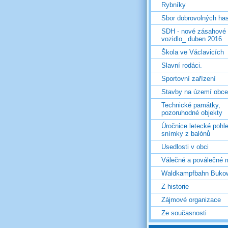
Rybníky
Sbor dobrovolných ha
SDH - nové zásahové
vozidlo_ duben 2016
Škola ve Václavicích
Slavní rodáci.
Sportovní zařízení
Stavby na území obce
Technické památky,
pozoruhodné objekty
Úročnice letecké pohl
snímky z balónů
Usedlosti v obci
Válečné a poválečné 
Waldkampfbahn Buko
Z historie
Zájmové organizace
Ze současnosti