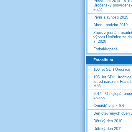
Posvícení 2014 - 4. r
Úročenský posvícens
koláč
Pivní slavnosti 2015
Akce - podzim 2019
Zápis z jednání osadn
výboru Úročnice ze dn
7. 2020
Fotbal/kopaná
Fotoalbum
100 let SDH Úročnice
105. let SDH Úročnice
let od narození Franti
Máši
2014 - O nejlepší úro
koleno
Cvičiště vojsk SS
Den otevřených dveří
Dětský den 2010
Dětský den 2011