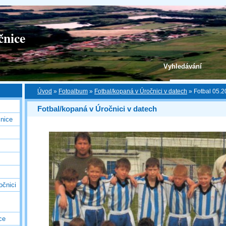
čnice
Vyhledávání
Úvod
»
Fotoalbum
»
Fotbal/kopaná v Úročnici v datech
»
Fotbal 05.
Fotbal/kopaná v Úročnici v datech
nice
očnici
ce