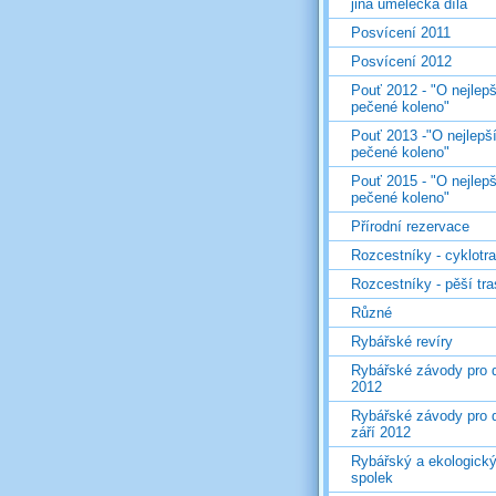
jiná umělecká díla
Posvícení 2011
Posvícení 2012
Pouť 2012 - "O nejlepš
pečené koleno"
Pouť 2013 -"O nejlepš
pečené koleno"
Pouť 2015 - "O nejlepš
pečené koleno"
Přírodní rezervace
Rozcestníky - cyklotr
Rozcestníky - pěší tr
Různé
Rybářské revíry
Rybářské závody pro d
2012
Rybářské závody pro d
září 2012
Rybářský a ekologick
spolek