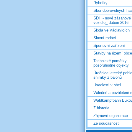
Rybníky
Sbor dobrovolných ha
SDH - nové zásahové
vozidlo_ duben 2016
Škola ve Václavicích
Slavní rodáci.
Sportovní zařízení
Stavby na území obce
Technické památky,
pozoruhodné objekty
Úročnice letecké pohl
snímky z balónů
Usedlosti v obci
Válečné a poválečné 
Waldkampfbahn Buko
Z historie
Zájmové organizace
Ze současnosti