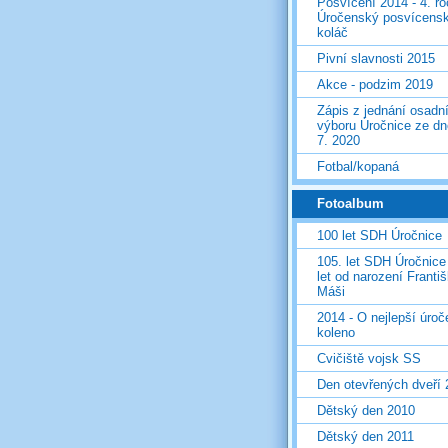
Posvícení 2014 - 4. r
Úročenský posvícens
koláč
Pivní slavnosti 2015
Akce - podzim 2019
Zápis z jednání osadn
výboru Úročnice ze dn
7. 2020
Fotbal/kopaná
Fotoalbum
100 let SDH Úročnice
105. let SDH Úročnice
let od narození Franti
Máši
2014 - O nejlepší úro
koleno
Cvičiště vojsk SS
Den otevřených dveří
Dětský den 2010
Dětský den 2011