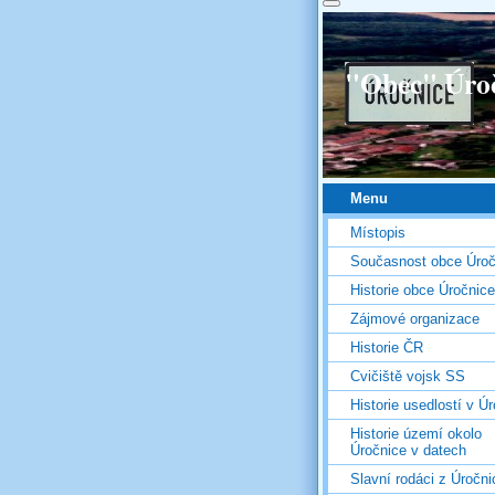
"Obec" Úro
Menu
Místopis
Současnost obce Úroč
Historie obce Úročnice
Zájmové organizace
Historie ČR
Cvičiště vojsk SS
Historie usedlostí v Úr
Historie území okolo
Úročnice v datech
Slavní rodáci z Úročni