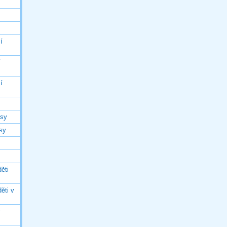
í
í
í
asy
asy
ěti
ěti v
ý