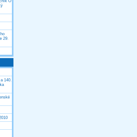
očník O
ký
ího
e 29.
 a 140.
ška
čenské
 2010