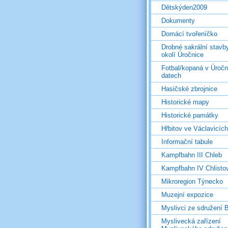
Dětskýden2009
Dokumenty
Domácí tvořeníčko
Drobné sakrální stavb
okolí Úročnice
Fotbal/kopaná v Úročn
datech
Hasičské zbrojnice
Historické mapy
Historické památky
Hřbitov ve Václavicích
Informační tabule
Kampfbahn III Chleb
Kampfbahn IV Chlisto
Mikroregion Týnecko
Muzejní expozice
Myslivci ze sdružení
Myslivecká zařízení