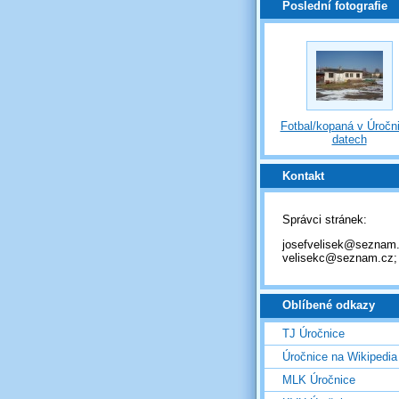
Poslední fotografie
Fotbal/kopaná v Úročni
datech
Kontakt
Správci stránek:
josefvelisek@seznam.
velisekc@seznam.cz;
Oblíbené odkazy
TJ Úročnice
Úročnice na Wikipedia
MLK Úročnice