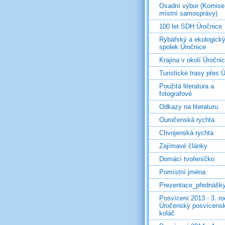
Osadní výbor (Komise
místní samosprávy)
100 let SDH Úročnice
Rybářský a ekologick
spolek Úročnice
Krajina v okolí Úročni
Turistické trasy přes Ú
Použitá literatura a
fotografové
Odkazy na literaturu
Ouročenská rychta
Chvojenská rychta
Zajímavé články
Domácí tvořeníčko
Pomístní jména
Prezentace_přednášk
Posvícení 2013 - 3. r
Úročenský posvícens
koláč