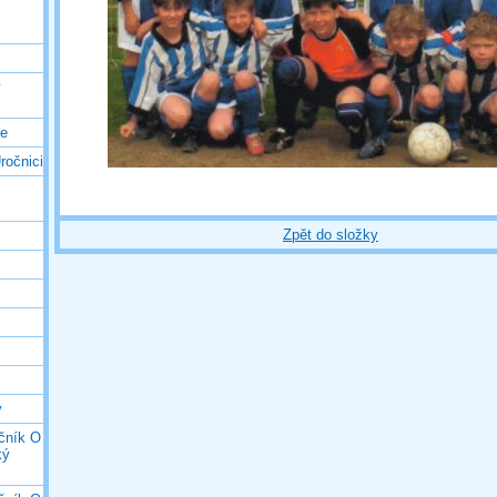
ý
ce
ročnici
Zpět do složky
y
očník O
ký