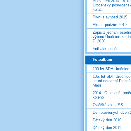
Posvícení 2014 - 4. r
Úročenský posvícens
koláč
Pivní slavnosti 2015
Akce - podzim 2019
Zápis z jednání osadn
výboru Úročnice ze dn
7. 2020
Fotbal/kopaná
Fotoalbum
100 let SDH Úročnice
105. let SDH Úročnice
let od narození Franti
Máši
2014 - O nejlepší úro
koleno
Cvičiště vojsk SS
Den otevřených dveří
Dětský den 2010
Dětský den 2011