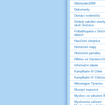
Dětskýden2009
Dokumenty
Domácí tvořeníčko
Drobné sakrální stavb
okolí Úročnice
Fotbal/kopaná v Úročn
datech
Hasičské zbrojnice
Historické mapy
Historické památky
Hřbitov ve Václavicích
Informační tabule
Kampfbahn III Chleb
Kampfbahn IV Chlisto
Mikroregion Týnecko
Muzejní expozice
Myslivci ze sdružení
Myslivecká zařízení