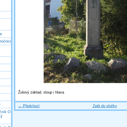
ý
ce
ročnici
Žulový základ, sloup i hlava
y
← Předchozí
Zpět do složky
očník O
ký