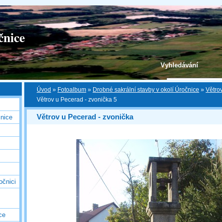
čnice
Vyhledávání
Úvod
»
Fotoalbum
»
Drobné sakrální stavby v okolí Úročnice
»
Větro
Větrov u Pecerad - zvonička 5
Větrov u Pecerad - zvonička
nice
očnici
ce