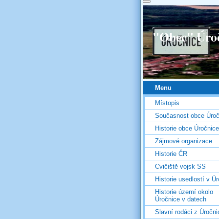
"Obec" Úro
Menu
Místopis
Současnost obce Úroč
Historie obce Úročnice
Zájmové organizace
Historie ČR
Cvičiště vojsk SS
Historie usedlostí v Úr
Historie území okolo
Úročnice v datech
Slavní rodáci z Úročni