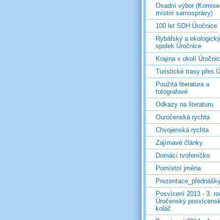
Osadní výbor (Komise
místní samosprávy)
100 let SDH Úročnice
Rybářský a ekologick
spolek Úročnice
Krajina v okolí Úročni
Turistické trasy přes Ú
Použitá literatura a
fotografové
Odkazy na literaturu
Ouročenská rychta
Chvojenská rychta
Zajímavé články
Domácí tvořeníčko
Pomístní jména
Prezentace_přednášk
Posvícení 2013 - 3. r
Úročenský posvícens
koláč