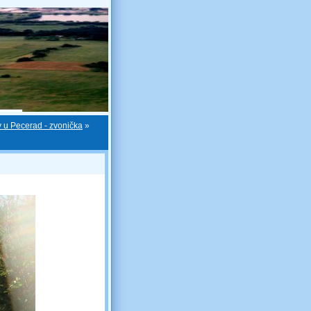
v u Pecerad - zvonička
»