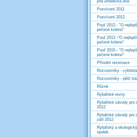
jiná umělecká díla
Posvícení 2011
Posvícení 2012
Pouť 2012 - "O nejlepš
pečené koleno"
Pouť 2013 -"O nejlepš
pečené koleno"
Pouť 2015 - "O nejlepš
pečené koleno"
Přírodní rezervace
Rozcestníky - cyklotr
Rozcestníky - pěší tr
Různé
Rybářské revíry
Rybářské závody pro d
2012
Rybářské závody pro d
září 2012
Rybářský a ekologick
spolek