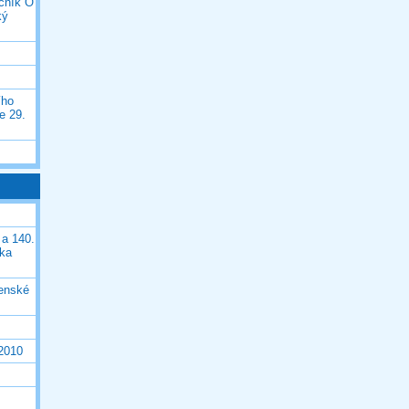
očník O
ký
ího
e 29.
 a 140.
ška
čenské
 2010