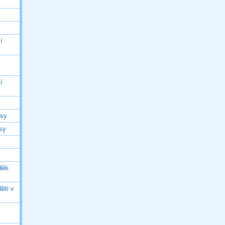
í
í
í
asy
asy
ěti
ěti v
ý