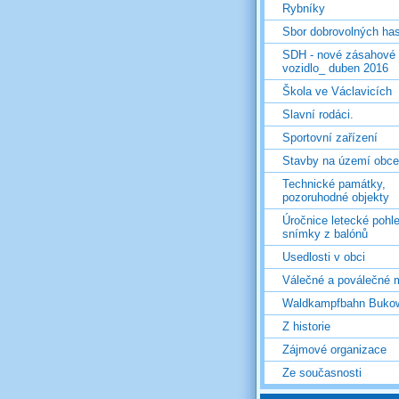
Rybníky
Sbor dobrovolných ha
SDH - nové zásahové
vozidlo_ duben 2016
Škola ve Václavicích
Slavní rodáci.
Sportovní zařízení
Stavby na území obce
Technické památky,
pozoruhodné objekty
Úročnice letecké pohl
snímky z balónů
Usedlosti v obci
Válečné a poválečné 
Waldkampfbahn Buko
Z historie
Zájmové organizace
Ze současnosti