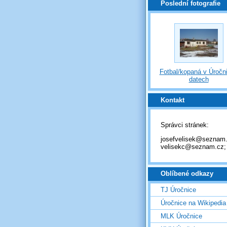
Poslední fotografie
Fotbal/kopaná v Úročni
datech
Kontakt
Správci stránek:
josefvelisek@seznam.
velisekc@seznam.cz;
Oblíbené odkazy
TJ Úročnice
Úročnice na Wikipedia
MLK Úročnice