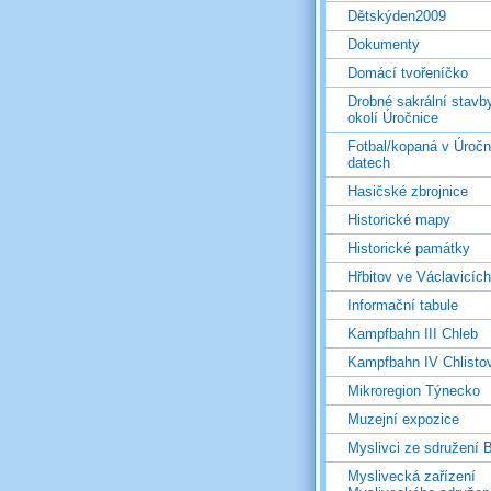
Dětskýden2009
Dokumenty
Domácí tvořeníčko
Drobné sakrální stavb
okolí Úročnice
Fotbal/kopaná v Úročn
datech
Hasičské zbrojnice
Historické mapy
Historické památky
Hřbitov ve Václavicích
Informační tabule
Kampfbahn III Chleb
Kampfbahn IV Chlisto
Mikroregion Týnecko
Muzejní expozice
Myslivci ze sdružení
Myslivecká zařízení