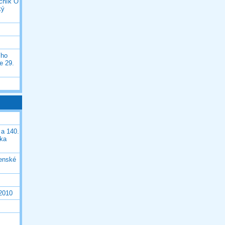
očník O
ký
ího
e 29.
 a 140.
ška
čenské
 2010