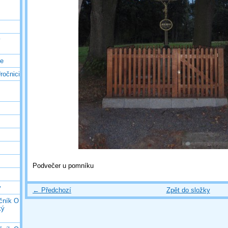
ý
ce
ročnici
Podvečer u pomníku
y
← Předchozí
Zpět do složky
očník O
ký