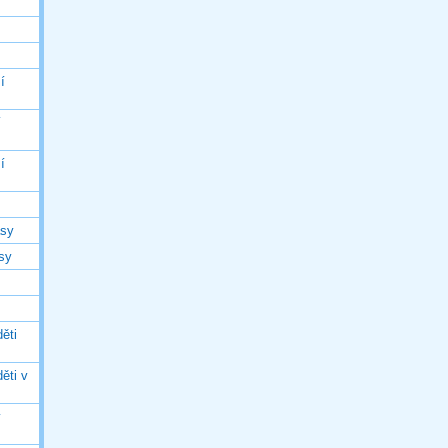
í
í
í
asy
asy
ěti
ěti v
ý