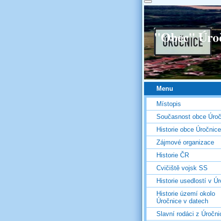
"Obec" Úro
Menu
Místopis
Současnost obce Úroč
Historie obce Úročnice
Zájmové organizace
Historie ČR
Cvičiště vojsk SS
Historie usedlostí v Úr
Historie území okolo
Úročnice v datech
Slavní rodáci z Úročni