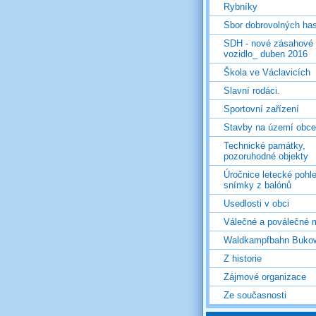
Rybníky
Sbor dobrovolných ha
SDH - nové zásahové
vozidlo_ duben 2016
Škola ve Václavicích
Slavní rodáci.
Sportovní zařízení
Stavby na území obce
Technické památky,
pozoruhodné objekty
Úročnice letecké pohl
snímky z balónů
Usedlosti v obci
Válečné a poválečné 
Waldkampfbahn Buko
Z historie
Zájmové organizace
Ze současnosti