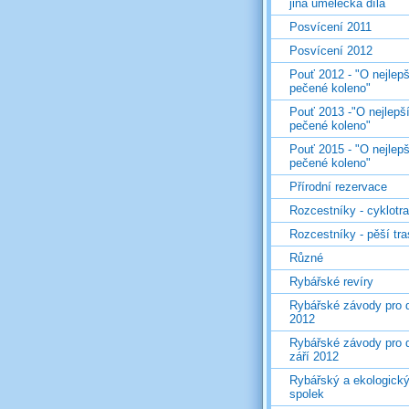
jiná umělecká díla
Posvícení 2011
Posvícení 2012
Pouť 2012 - "O nejlepš
pečené koleno"
Pouť 2013 -"O nejlepš
pečené koleno"
Pouť 2015 - "O nejlepš
pečené koleno"
Přírodní rezervace
Rozcestníky - cyklotr
Rozcestníky - pěší tr
Různé
Rybářské revíry
Rybářské závody pro d
2012
Rybářské závody pro d
září 2012
Rybářský a ekologick
spolek