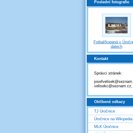
Poslední fotografie
Fotbal/kopaná v Úročni
datech
Kontakt
Správci stránek:
josefvelisek@seznam.
velisekc@seznam.cz;
Oblíbené odkazy
TJ Úročnice
Úročnice na Wikipedia
MLK Úročnice