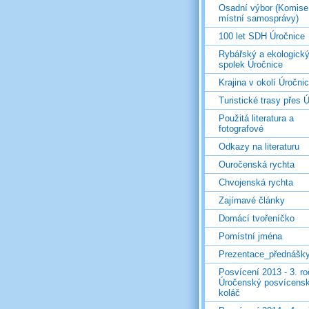
Osadní výbor (Komise
místní samosprávy)
100 let SDH Úročnice
Rybářský a ekologick
spolek Úročnice
Krajina v okolí Úročni
Turistické trasy přes Ú
Použitá literatura a
fotografové
Odkazy na literaturu
Ouročenská rychta
Chvojenská rychta
Zajímavé články
Domácí tvořeníčko
Pomístní jména
Prezentace_přednášk
Posvícení 2013 - 3. r
Úročenský posvícens
koláč