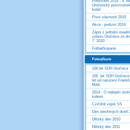
Posvícení 2014 - 4. r
Úročenský posvícens
koláč
Pivní slavnosti 2015
Akce - podzim 2019
Zápis z jednání osadn
výboru Úročnice ze dn
7. 2020
Fotbal/kopaná
Fotoalbum
100 let SDH Úročnice
105. let SDH Úročnice
let od narození Franti
Máši
2014 - O nejlepší úro
koleno
Cvičiště vojsk SS
Den otevřených dveří
Dětský den 2010
Dětský den 2011