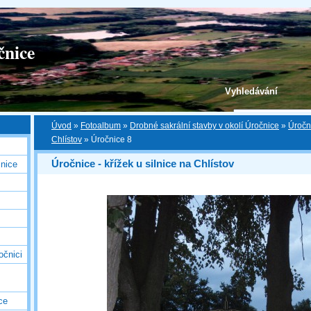
čnice
Vyhledávání
Úvod
»
Fotoalbum
»
Drobné sakrální stavby v okolí Úročnice
»
Úročni
Chlístov
»
Úročnice 8
Úročnice - křížek u silnice na Chlístov
nice
očnici
ce