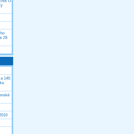
očník O
ký
ího
e 29.
 a 140.
ška
čenské
 2010