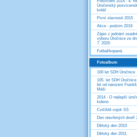
Posvícení 2014 - 4. r
Úročenský posvícens
koláč
Pivní slavnosti 2015
Akce - podzim 2019
Zápis z jednání osadn
výboru Úročnice ze dn
7. 2020
Fotbal/kopaná
Fotoalbum
100 let SDH Úročnice
105. let SDH Úročnice
let od narození Franti
Máši
2014 - O nejlepší úro
koleno
Cvičiště vojsk SS
Den otevřených dveří
Dětský den 2010
Dětský den 2011