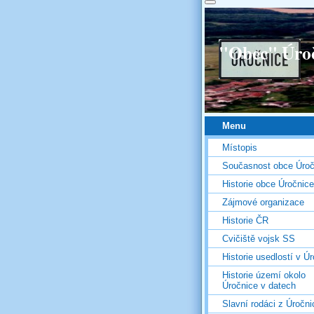
"Obec" Úro
Menu
Místopis
Současnost obce Úroč
Historie obce Úročnice
Zájmové organizace
Historie ČR
Cvičiště vojsk SS
Historie usedlostí v Úr
Historie území okolo
Úročnice v datech
Slavní rodáci z Úročni