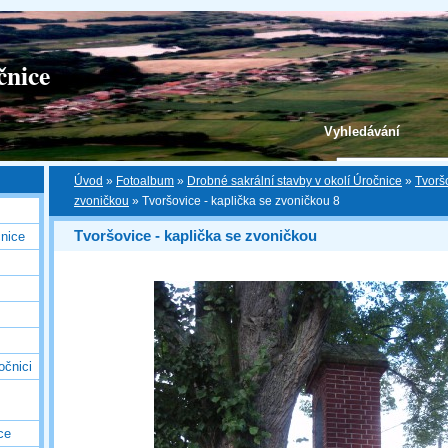
čnice
Vyhledávání
Úvod
»
Fotoalbum
»
Drobné sakrální stavby v okolí Úročnice
»
Tvoršo
zvoničkou
»
Tvoršovice - kaplička se zvoničkou 8
Tvoršovice - kaplička se zvoničkou
nice
očnici
ce