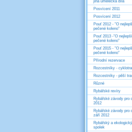
jiná umělecká díla
Posvícení 2011
Posvícení 2012
Pouť 2012 - "O nejlepš
pečené koleno"
Pouť 2013 -"O nejlepš
pečené koleno"
Pouť 2015 - "O nejlepš
pečené koleno"
Přírodní rezervace
Rozcestníky - cyklotr
Rozcestníky - pěší tr
Různé
Rybářské revíry
Rybářské závody pro d
2012
Rybářské závody pro d
září 2012
Rybářský a ekologick
spolek