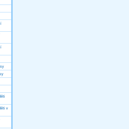
í
í
í
asy
asy
ěti
ěti v
ý