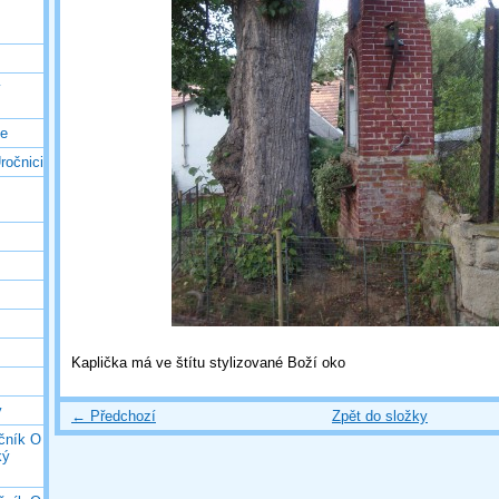
ý
ce
ročnici
Kaplička má ve štítu stylizované Boží oko
y
← Předchozí
Zpět do složky
očník O
ký