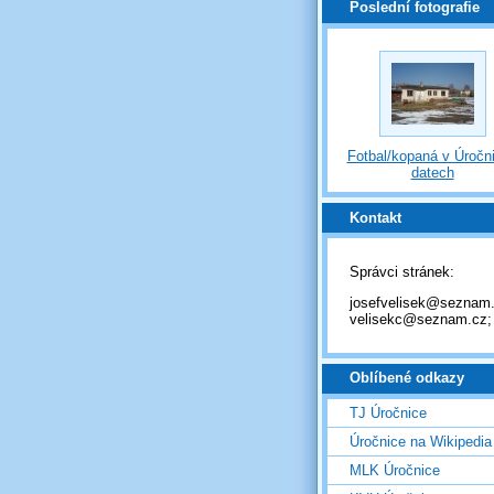
Poslední fotografie
Fotbal/kopaná v Úročni
datech
Kontakt
Správci stránek:
josefvelisek@seznam.
velisekc@seznam.cz;
Oblíbené odkazy
TJ Úročnice
Úročnice na Wikipedia
MLK Úročnice