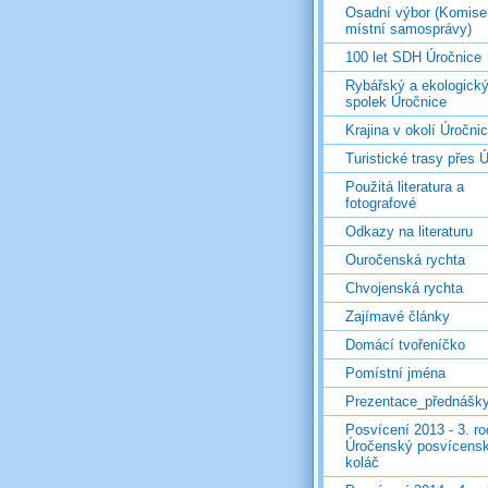
Osadní výbor (Komise
místní samosprávy)
100 let SDH Úročnice
Rybářský a ekologick
spolek Úročnice
Krajina v okolí Úročni
Turistické trasy přes Ú
Použitá literatura a
fotografové
Odkazy na literaturu
Ouročenská rychta
Chvojenská rychta
Zajímavé články
Domácí tvořeníčko
Pomístní jména
Prezentace_přednášk
Posvícení 2013 - 3. r
Úročenský posvícens
koláč