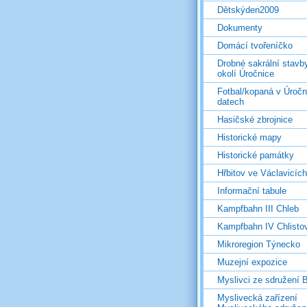
Dětskýden2009
Dokumenty
Domácí tvořeníčko
Drobné sakrální stavb
okolí Úročnice
Fotbal/kopaná v Úročn
datech
Hasičské zbrojnice
Historické mapy
Historické památky
Hřbitov ve Václavicích
Informační tabule
Kampfbahn III Chleb
Kampfbahn IV Chlisto
Mikroregion Týnecko
Muzejní expozice
Myslivci ze sdružení
Myslivecká zařízení