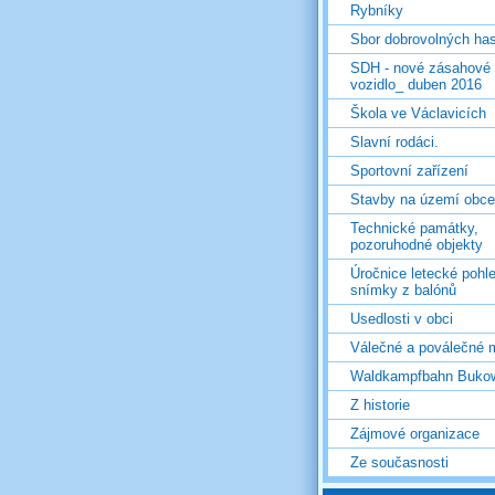
Rybníky
Sbor dobrovolných ha
SDH - nové zásahové
vozidlo_ duben 2016
Škola ve Václavicích
Slavní rodáci.
Sportovní zařízení
Stavby na území obce
Technické památky,
pozoruhodné objekty
Úročnice letecké pohl
snímky z balónů
Usedlosti v obci
Válečné a poválečné 
Waldkampfbahn Buko
Z historie
Zájmové organizace
Ze současnosti