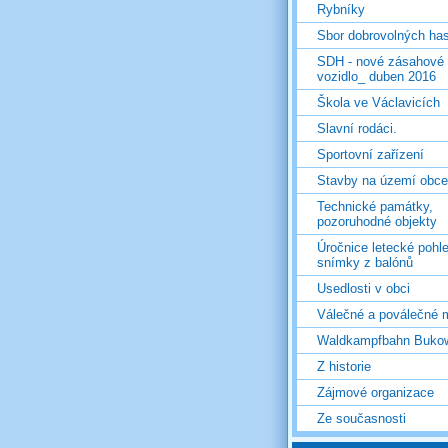
Rybníky
Sbor dobrovolných ha
SDH - nové zásahové
vozidlo_ duben 2016
Škola ve Václavicích
Slavní rodáci.
Sportovní zařízení
Stavby na území obce
Technické památky,
pozoruhodné objekty
Úročnice letecké pohl
snímky z balónů
Usedlosti v obci
Válečné a poválečné 
Waldkampfbahn Buko
Z historie
Zájmové organizace
Ze současnosti