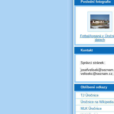
Poslední fotografie
Fotbal/kopaná v Úročni
datech
Kontakt
Správci stránek:
josefvelisek@seznam.
velisekc@seznam.cz;
Oblíbené odkazy
TJ Úročnice
Úročnice na Wikipedia
MLK Úročnice