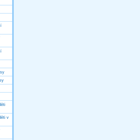
í
í
í
asy
asy
ěti
ěti v
ý