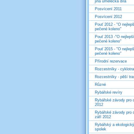
jiná umělecká díla
Posvícení 2011
Posvícení 2012
Pouť 2012 - "O nejlepš
pečené koleno"
Pouť 2013 -"O nejlepš
pečené koleno"
Pouť 2015 - "O nejlepš
pečené koleno"
Přírodní rezervace
Rozcestníky - cyklotr
Rozcestníky - pěší tr
Různé
Rybářské revíry
Rybářské závody pro d
2012
Rybářské závody pro d
září 2012
Rybářský a ekologick
spolek