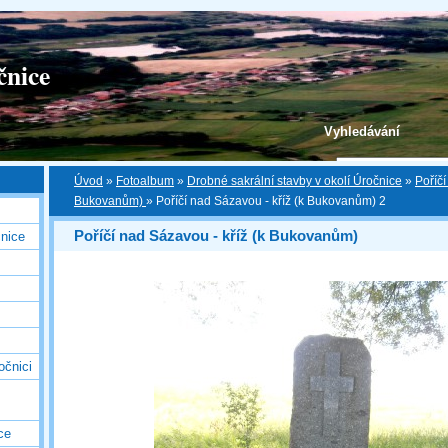
čnice
Vyhledávání
Úvod
»
Fotoalbum
»
Drobné sakrální stavby v okolí Úročnice
»
Poříčí
Bukovanům)
»
Poříčí nad Sázavou - kříž (k Bukovanům) 2
Poříčí nad Sázavou - kříž (k Bukovanům)
nice
očnici
ce