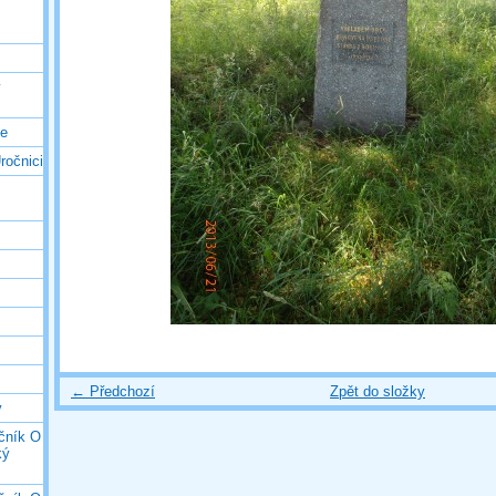
ý
ce
ročnici
← Předchozí
Zpět do složky
y
očník O
ký