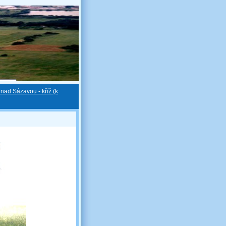
 nad Sázavou - kříž (k