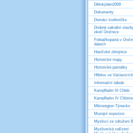
Dětskýden2009
Dokumenty
Domácí tvořeníčko
Drobné sakrální stavb
okolí Úročnice
Fotbal/kopaná v Úročn
datech
Hasičské zbrojnice
Historické mapy
Historické památky
Hřbitov ve Václavicích
Informační tabule
Kampfbahn III Chleb
Kampfbahn IV Chlisto
Mikroregion Týnecko
Muzejní expozice
Myslivci ze sdružení
Myslivecká zařízení