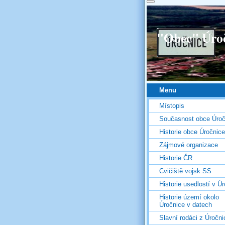
"Obec" Úro
Menu
Místopis
Současnost obce Úroč
Historie obce Úročnice
Zájmové organizace
Historie ČR
Cvičiště vojsk SS
Historie usedlostí v Úr
Historie území okolo
Úročnice v datech
Slavní rodáci z Úročni