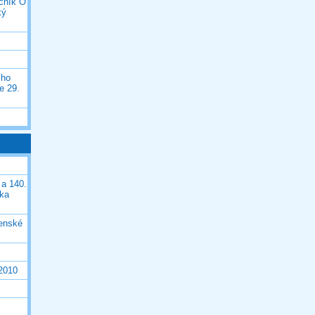
očník O
ký
ího
e 29.
 a 140.
ška
čenské
 2010