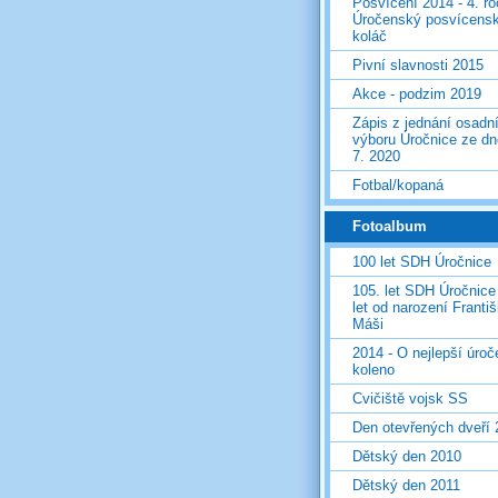
Posvícení 2014 - 4. r
Úročenský posvícens
koláč
Pivní slavnosti 2015
Akce - podzim 2019
Zápis z jednání osadn
výboru Úročnice ze dn
7. 2020
Fotbal/kopaná
Fotoalbum
100 let SDH Úročnice
105. let SDH Úročnice
let od narození Franti
Máši
2014 - O nejlepší úro
koleno
Cvičiště vojsk SS
Den otevřených dveří
Dětský den 2010
Dětský den 2011