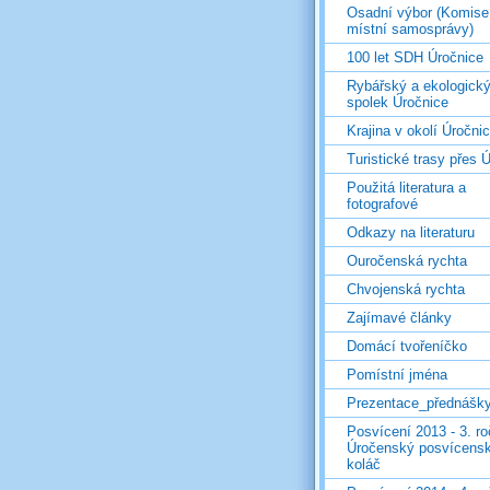
Osadní výbor (Komise
místní samosprávy)
100 let SDH Úročnice
Rybářský a ekologick
spolek Úročnice
Krajina v okolí Úročni
Turistické trasy přes Ú
Použitá literatura a
fotografové
Odkazy na literaturu
Ouročenská rychta
Chvojenská rychta
Zajímavé články
Domácí tvořeníčko
Pomístní jména
Prezentace_přednášk
Posvícení 2013 - 3. r
Úročenský posvícens
koláč